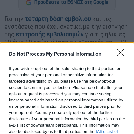
Προσθέστε το ΕΘΝΟΣ στη Google
Για την
τέταρτη δόση εμβολίου
και τις
ενστάσεις που έχει σχετικά με την εισήγηση
της
επιτροπής εμβολιασμών
για τις ηλικίες
30 έως 59 ετών μίλησε ο καθηγητής του LSE
Ηλίας Μόσιαλος
.
Do Not Process My Personal Information
«Δεν χρειάζεται βιασύνη»
If you wish to opt-out of the sale, sharing to third parties, or
Μιλώντας στο κεντρικό δελτίο του ΑΝΤ1, ο
processing of your personal or sensitive information for
targeted advertising by us, please use the below opt-out
κ. Μόσιαλος
επανέλαβε ότι δεν χρειάζεται
section to confirm your selection. Please note that after your
να βιαστεί κανείς για τη 2η αναμνηστική
opt-out request is processed you may continue seeing
δόση, εφόσον δεν ανήκει σε ομάδα υψηλού
interest-based ads based on personal information utilized by
κινδύνου και τόνισε ότι οι ίδιοι οργανισμοί
us or personal information disclosed to third parties prior to
your opt-out. You may separately opt-out of the further
παραδέχονται ότι δεν υπάρχει επιστημονική
disclosure of your personal information by third parties on the
τεκμηρίωση για το άνοιγμα της πλατφόρμας
IAB’s list of downstream participants. This information may
για άνω
των 30 ετών
.
also be disclosed by us to third parties on the
IAB’s List of