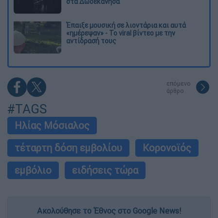
στα Δωδεκάνησα
Έπαιξε μουσική σε λιοντάρια και αυτά
«ημέρεψαν» - Το viral βίντεο με την
αντίδρασή τους
επόμενο
άρθρο
#TAGS
Ηλίας Μόσιαλος
τέταρτη δόση εμβολίου
Κορονοϊός
εμβόλιο
ειδήσεις τώρα
Ακολούθησε το Έθνος στο Google News!