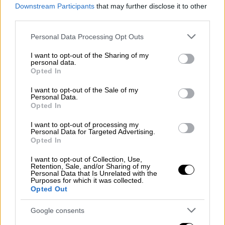
Downstream Participants
that may further disclose it to other
Όπως είπε, στις
περισσότερες χώρες
της
third parties.
Ευρώπης
η σύσταση είναι για τους άνω των
Please note that this website/app uses one or more Google
Personal Data Processing Opt Outs
50 ή ακόμα μεγαλύτερες ηλικίες κι ότι θα
services and may gather and store information including but
πρέπει η έμφαση να δοθεί στους άνω των 60
not limited to your visit or usage behaviour. You may click to
I want to opt-out of the Sharing of my
personal data.
ετών, καθώς το ποσοστό όσων έχουν κάνει
grant or deny consent to Google and its third-party tags to
Opted In
use your data for below specified purposes in below Google
τη 2η αναμνηστική δόση είναι μόλις 17%.
consent section.
I want to opt-out of the Sale of my
Personal Data.
«Θα είχε νόημα ένα νέο εμβόλιο τον
Opted In
Οκτώβριο εφόσον αντιμετωπίζει την
υποπαραλλαγή B5 της
μετάλλαξης Όμικρον
,
I want to opt-out of processing my
Personal Data for Targeted Advertising.
που μεταδίδεται ραγδαία και θα επικρατεί
Opted In
τότε, ενώ έχει και υψηλό ποσοστό
I want to opt-out of Collection, Use,
επαναλοιμώξεων», σημειώνει.
Retention, Sale, and/or Sharing of my
Personal Data that Is Unrelated with the
Purposes for which it was collected.
Τα σημερινά εμβόλια, δε, «είναι ιδιαίτερα
Opted Out
αποτελεσματικά στην προστασία από τη
Google consents
σοβαρή νόσηση, όχι όμως στη μετάδοση της