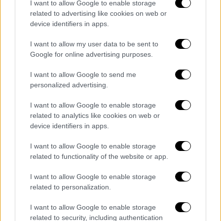
υποπαραλλαγής Β5», συμπληρώνει.
I want to allow Google to enable storage
related to advertising like cookies on web or
Ο
Ηλίας Μόσιαλος
, τέλος, προτείνει για το
device identifiers in apps.
φθινόπωρο να ενεργοποιηθούν μηχανισμοί
I want to allow my user data to be sent to
καταγραφής του ποσοστού
Google for online advertising purposes.
ανοσοπροστασίας
στη χώρα μας, «ώστε να
γίνουν και οι αναγκαίες συστάσεις».
I want to allow Google to send me
personalized advertising.
Όλες οι ειδήσεις
I want to allow Google to enable storage
Οι ΗΠΑ επιστρέφουν στο μεσαίωνα: Δεν
related to analytics like cookies on web or
υπάρχει πλέον συνταγματικό δικαίωμα στην
device identifiers in apps.
άμβλωση – Η απόφαση του Ανώτατου
I want to allow Google to enable storage
Δικαστηρίου
related to functionality of the website or app.
Μητσοτάκης σε Τουρκία: Να σταματήσει η
I want to allow Google to enable storage
ακραία ρητορική – Δεν έκοψα τους διαύλους
related to personalization.
επικοινωνίας με τον Ερντογάν
I want to allow Google to enable storage
related to security, including authentication
Γυναικοκτονία στο Κουκάκι: Η στιγμή που ο