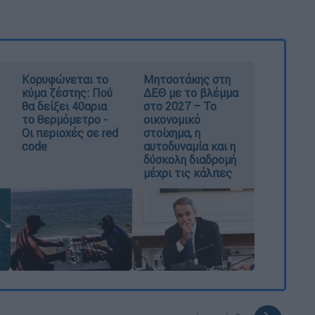
Κορυφώνεται το
Μητσοτάκης στη
κύμα ζέστης: Πού
ΔΕΘ με το βλέμμα
θα δείξει 40αρια
στο 2027 – Το
το θερμόμετρο -
οικονομικό
Οι περιοχές σε red
στοίχημα, η
code
αυτοδυναμία και η
δύσκολη διαδρομή
μέχρι τις κάλπες