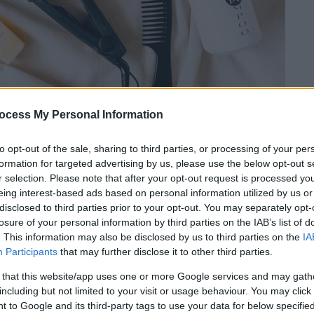
ocess My Personal Information
to opt-out of the sale, sharing to third parties, or processing of your per
formation for targeted advertising by us, please use the below opt-out s
 το ΕΘΝΟΣ στη Google
r selection. Please note that after your opt-out request is processed y
eing interest-based ads based on personal information utilized by us or
disclosed to third parties prior to your opt-out. You may separately opt-
ν
μαλλιών
μπορεί να αυξάνει σημαντικά τον
losure of your personal information by third parties on the IAB’s list of
ρας
στις γυναίκες που τα χρησιμοποιούν
. This information may also be disclosed by us to third parties on the
IA
ρικανική επιστημονική έρευνα
, η πρώτη που
Participants
that may further disclose it to other third parties.
 that this website/app uses one or more Google services and may gath
including but not limited to your visit or usage behaviour. You may click 
Αλεξάντρα Γουάιτ του Εθνικού Ινστιτούτου
 to Google and its third-party tags to use your data for below specifi