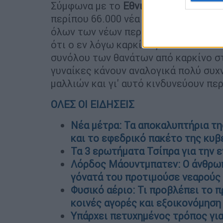
Σύμφωνα με το
Εθνικό Ινστιτούτο Κ
περίπου 66.000 νέα περιστατικά καρκ
όλων των νέων περιστατικών καρκίν
ότι ο εν λόγω καρκίνος θα ευθύνεται
συνόλου των θανάτων από καρκίνο σ
γυναίκες κάνουν αναλογικά πολύ συ
μαλλιών και γι' αυτό κινδυνεύουν π
ΟΛΕΣ ΟΙ ΕΙΔΗΣΕΙΣ
Νέα μέτρα: Τα αποκαλυπτήρια τη
και το εφεδρικό πακέτο της κυ
Τα 3 ερωτήματα Τσίπρα για την 
Λόρδος Μάουντμπατεν: Ο άνθρωπ
γόνατά του προτιμούσε νεαρούς
Φυσικό αέριο: Τι προβλέπει το π
κοινές αγορές και εξοικονόμηση
Υπάρχει πετυχημένος τρόπος για