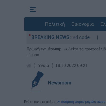
Πολιτική
Οικονομία
Ελ
ρο - Οι περιοχές σε red code
BREAKING NEWS:
Πέθανε σε 
Πρωινή ενημέρωση:
➔ Δείτε τα πρωτοσέλι
σήμερα
┋
Υγεία
┋
18.10.2022 09:21
Newsroom
Ενότητες στο άρθρο:
📌 Δυόμιση φορές μεγαλύτερος 