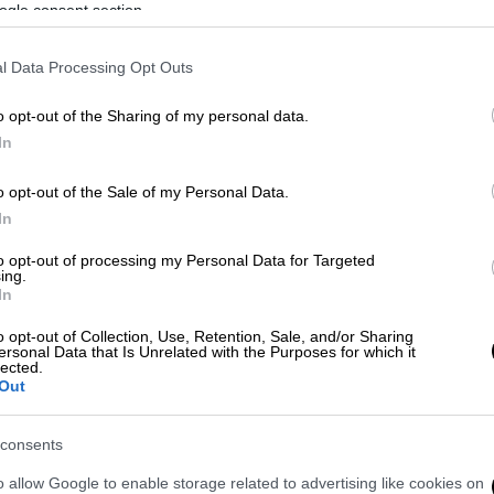
NIEHS) των ΗΠΑ, που έκαναν τη σχετική
ogle consent section.
ού Ινστιτούτου Καρκίνου, σύμφωνα με το
της Νέας Υόρκης", ανέλυσαν στοιχεία για
l Data Processing Opt Outs
ών σε βάθος περίπου 11 ετών, στη διάρκεια
o opt-out of the Sharing of my personal data.
κίνο της μήτρας.
In
 ο κίνδυνος
o opt-out of the Sale of my Personal Data.
In
άνισης του συγκεκριμένου
καρκίνου
ήταν
α τις γυναίκες που είχαν χρησιμοποιήσει
to opt-out of processing my Personal Data for Targeted
ing.
ότερες από τέσσερις φορές κατά το
In
ή χρήση τέτοιων προϊόντων σχετιζόταν με
νου.
o opt-out of Collection, Use, Retention, Sale, and/or Sharing
ersonal Data that Is Unrelated with the Purposes for which it
lected.
ν 70 ετών καρκίνο της μήτρας εμφάνισε το
Out
ρησιμοποιήσει ποτέ ισιωτικά μαλλιών, όμως
%
για όσες έκαναν συχνή χρήση. Πάντως
consents
 ο εν λόγω καρκίνος είναι σχετικά σπάνιος»,
o allow Google to enable storage related to advertising like cookies on