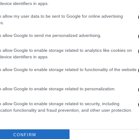
evice identifiers in apps.
ότι
τα ισιωτικά μαλλιών
(hair-straighteners)
o allow my user data to be sent to Google for online advertising
ράσσουν την ενδοκρινική λειτουργία. Στο
s.
χετιστεί επίσης με μεγαλύτερο κίνδυνο για
to allow Google to send me personalized advertising.
 και άλλους ορμονοευαίσθητους καρκίνους.
o allow Google to enable storage related to analytics like cookies on
τα
επιδημιολογικά
στοιχεία για τη σχέση
evice identifiers in apps.
των και στον καρκίνο της μήτρας.
 εντοπιστούν συγκεκριμένα χημικά που
o allow Google to enable storage related to functionality of the website
εραν οι ερευνητές. Ουσίες όπως τα
μέταλλα και η φορμαλδεΰδη, που έχουν
o allow Google to enable storage related to personalization.
άλλουν στην αύξηση του κινδύνου καρκίνου.
o allow Google to enable storage related to security, including
ά όπως για
βάψιμο
ή περμανάντ δεν φάνηκε
cation functionality and fraud prevention, and other user protection.
ς μήτρας. Ο εν λόγω γυναικολογικός
ική τάση κατά τα τελευταία χρόνια, ιδίως
CONFIRM