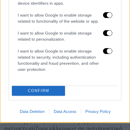
device identifiers in apps.
lockdown σε ολόκληρες περιοχές μετά τον
εντοπισμό λίγων κρουσμάτων και την
I want to allow Google to enable storage
απομόνωση σε ειδικά κέντρα καραντίνας
related to functionality of the website or app.
όσων βρίσκονταν θετικοί στην covid.
I want to allow Google to enable storage
related to personalization.
Τα ακραία αυτά μέτρα, που απομόνωσαν σε
μεγάλο βαθμό την Κίνα από τον υπόλοιπο
I want to allow Google to enable storage
κόσμο, επέφεραν ισχυρό πλήγμα στην
related to security, including authentication
οικονομία της χώρας, ενώ τον Νοέμβριο
functionality and fraud prevention, and other
user protection.
ξέσπασαν διαδηλώσεις κατά των
υγειονομικών περιορισμών.
Μετά την άρση των μέτρων τα κινεζικά
CONFIRM
νοσοκομεία γέμισαν από ασθενείς, κυρίως
ηλικιωμένους και ευάλωτους πολίτες, πολύ
Data Deletion
Data Access
Privacy Policy
λίγοι από τους οποίους έχουν εμβολιαστεί
κατά της covid, ενώ πολλά φαρμακεία
αντιμετωπίζουν ελλείψεις σε αντιπυρετικά.