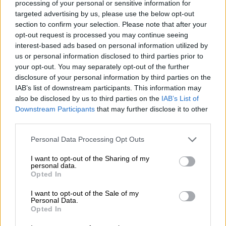
Ποιες χώρες έχουν επιβάλλει
processing of your personal or sensitive information for
targeted advertising by us, please use the below opt-out
ελέγχους σε ταξιδιώτες από την Κίνα
section to confirm your selection. Please note that after your
opt-out request is processed you may continue seeing
Την ίδια ώρα,
Γαλλία
και η
Βρετανία
interest-based ads based on personal information utilized by
ακολούθησαν το παράδειγμα αυξανόμενου
us or personal information disclosed to third parties prior to
αριθμού χωρών χθες Παρασκευή αξιώνοντας
your opt-out. You may separately opt-out of the further
disclosure of your personal information by third parties on the
από τους ταξιδιώτες από την Κίνα να
IAB’s list of downstream participants. This information may
επιδεικνύουν
αρνητικό τεστ covid
, μετά την
also be disclosed by us to third parties on the
IAB’s List of
άρση από το Πεκίνο των υγειονομικών
Downstream Participants
that may further disclose it to other
περιορισμών και την έξαρση των
third parties.
κρουσμάτων στη χώρα, ένα μέτρο το οποίο ο
Please note that this website/app uses one or more Google
Personal Data Processing Opt Outs
Παγκόσμιος Οργανισμός Υγείας χαρακτήρισε
services and may gather and store information including but
«κατανοητό».
not limited to your visit or usage behaviour. You may click to
I want to opt-out of the Sharing of my
personal data.
grant or deny consent to Google and its third-party tags to
Opted In
Την Πέμπτη το
Ευρωπαϊκό Κέντρο
use your data for below specified purposes in below Google
consent section.
Πρόληψης και Ελέγχου Ασθενειών
(ECDC)
I want to opt-out of the Sale of my
Personal Data.
έκρινε «
αδικαιολόγητη
» την υποχρεωτική
Opted In
εξέταση για covid-19 των επιβατών που