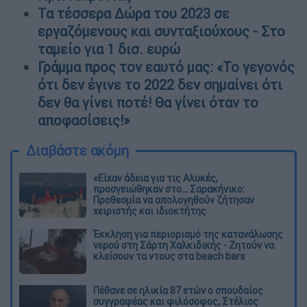
Τα τέσσερα Δώρα του 2023 σε
εργαζόμενους και συνταξιούχους - Στο
ταμείο για 1 δισ. ευρώ
Γράμμα προς τον εαυτό μας: «Το γεγονός
ότι δεν έγινε το 2022 δεν σημαίνει ότι
δεν θα γίνει ποτέ! Θα γίνει όταν το
αποφασίσεις!»
Διαβάστε ακόμη
«Είχαν άδεια για τις Αλυκές,
προσγειώθηκαν στο... Σαρακήνικο:
Προθεσμία να απολογηθούν ζήτησαν
χειριστής και ιδιοκτήτης
Έκκληση για περιορισμό της κατανάλωσης
νερού στη Σάρτη Χαλκιδικής - Ζητούν να
κλείσουν τα ντους στα beach bars
Πέθανε σε ηλικία 87 ετών ο σπουδαίος
συγγραφέας και φιλόσοφος, Στέλιος