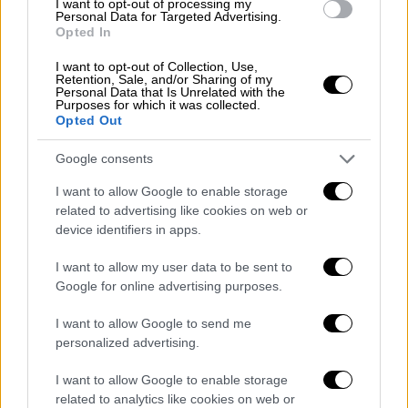
I want to opt-out of processing my
έρχονται από την Κίνα, καθώς οι κάτοικοι
Personal Data for Targeted Advertising.
της ΕΕ έχουν «
σχετικά υψηλά επίπεδα
Opted In
ανοσοποίησης και εμβολιασμού»
και «οι
I want to opt-out of Collection, Use,
παραλλαγές που κυκλοφορούν στην Κίνα,
Retention, Sale, and/or Sharing of my
Personal Data that Is Unrelated with the
κυκλοφορούν ήδη στην ΕΕ». Παρ’ όλα αυτά
Purposes for which it was collected.
Opted Out
κάποιες χώρες αποφάσισαν να λάβουν
μέτρα.
Google consents
Τρία χρόνια μετά τον εντοπισμό των
I want to allow Google to enable storage
related to advertising like cookies on web or
πρώτων κρουσμάτων του νέου κορονοϊού
device identifiers in apps.
στην πόλη Ουχάν της Κίνας, οι αρχές
κατήργησαν στις 7 Δεκεμβρίου την
I want to allow my user data to be sent to
δρακόντεια πολιτική «μηδενικής covid».
Google for online advertising purposes.
Χάρη σε αυτή ο πληθυσμός της Κίνας είχε
I want to allow Google to send me
προστατευθεί σε μεγάλο βαθμό από την
personalized advertising.
επιδημία, χάρη στα μαζικά διαγνωστικά τεστ,
την αυστηρή παρακολούθηση των
I want to allow Google to enable storage
related to analytics like cookies on web or
μετακινήσεων, αλλά και με την επιβολή