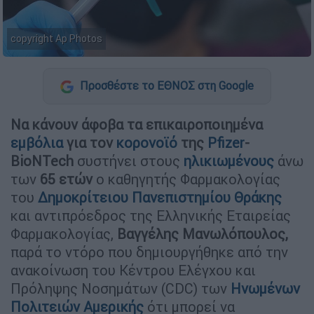
copyright Ap Photos
Προσθέστε το ΕΘΝΟΣ στη Google
Να κάνουν άφοβα τα επικαιροποιημένα
εμβόλια
για τον
κορονοϊό
της
Pfizer
-
BioNTech
συστήνει στους
ηλικιωμένο
υς
άνω
των
65 ετών
ο καθηγητής Φαρμακολογίας
του
Δημοκρίτειου Πανεπιστημίου Θράκης
και αντιπρόεδρος της Ελληνικής Εταιρείας
Φαρμακολογίας,
Βαγγέλης Μανωλόπουλος,
παρά το ντόρο που δημιουργήθηκε από την
ανακοίνωση του Κέντρου Ελέγχου και
Πρόληψης Νοσημάτων (CDC) των
Ηνωμένων
Πολιτειών Αμερικής
ότι μπορεί να