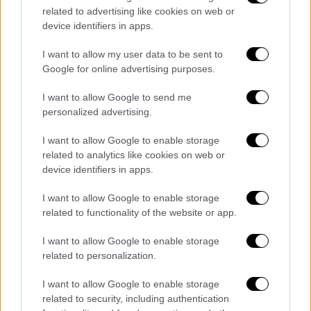
συσχέτιση μεταξύ των επικαιροποιημένων
related to advertising like cookies on web or
εμβολίων και ισχαιμικών εγκεφαλικών
device identifiers in apps.
επεισοδίων», σημειώνει ο κ.
Μανωλόπουλος.
I want to allow my user data to be sent to
Google for online advertising purposes.
Πιθανότατα θα κάνουμε κι άλλα
I want to allow Google to send me
εμβόλια
personalized advertising.
Σύμφωνα με τον αντιπρόεδρο της Ελληνικής
I want to allow Google to enable storage
Εταιρείας Φαρμακολογίας,
είναι πολύ πιθανό
related to analytics like cookies on web or
να κάνουμε κι άλλα εμβόλια για την
device identifiers in apps.
αντιμετώπιση του κορονοϊού,
από τη στιγμή
I want to allow Google to enable storage
που ο ιός συνεχίζει να υπάρχει και να
related to functionality of the website or app.
διασπείρεται στην κοινωνία και με βάση τον
I want to allow Google to enable storage
επιστημονικό κόσμο θα πρέπει να μάθουμε
related to personalization.
να ζούμε με αυτόν.
I want to allow Google to enable storage
«Δεν αποκλείεται να κάνουμε κι άλλα
related to security, including authentication
εμβόλια το επόμενο διάστημα, αφού