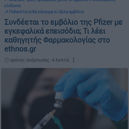
κίνδυνος
📌 Πιθανότατα θα κάνουμε κι άλλα εμβόλια
Συνδέεται το εμβόλιο της Pfizer με
εγκεφαλικά επεισόδια; Τι λέει
καθηγητής Φαρμακολογίας στο
ethnos.gr
🕛 χρόνος ανάγνωσης: 4 λεπτά ┋