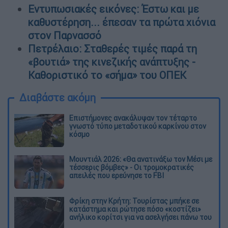
Εντυπωσιακές εικόνες: Έστω και με
καθυστέρηση... έπεσαν τα πρώτα χιόνια
στον Παρνασσό
Πετρέλαιο: Σταθερές τιμές παρά τη
«βουτιά» της κινεζικής ανάπτυξης -
Καθοριστικό το «σήμα» του ΟΠΕΚ
Διαβάστε ακόμη
Επιστήμονες ανακάλυψαν τον τέταρτο
γνωστό τύπο μεταδοτικού καρκίνου στον
κόσμο
Μουντιάλ 2026: «Θα ανατινάξω τον Μέσι με
τέσσερις βόμβες» - Οι τρομοκρατικές
απειλές που ερεύνησε το FBI
Φρίκη στην Κρήτη: Τουρίστας μπήκε σε
κατάστημα και ρώτησε πόσο «κοστίζει»
ανήλικο κορίτσι για να ασελγήσει πάνω του