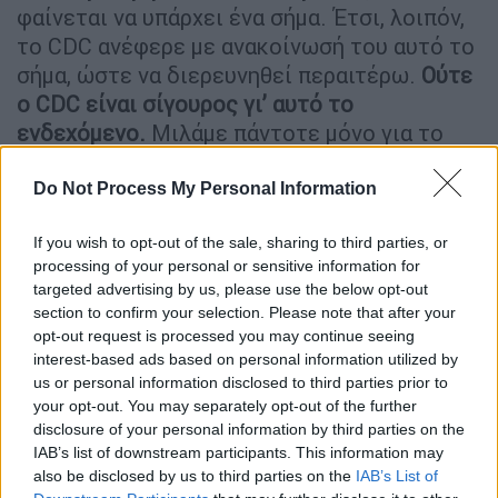
φαίνεται να υπάρχει ένα σήμα. Έτσι, λοιπόν,
το CDC ανέφερε με ανακοίνωσή του αυτό το
σήμα, ώστε να διερευνηθεί περαιτέρω.
Ούτε
ο
CDC
είναι σίγουρος γι’ αυτό το
ενδεχόμενο.
Μιλάμε πάντοτε μόνο για το
επικαιροποιημένο εμβόλιο της Pfizer,
δηλαδή αυτά που κάναμε ως ενισχυτική δόση
Do Not Process My Personal Information
και όχι για τα αρχικά και για τα άτομα άνω
If you wish to opt-out of the sale, sharing to third parties, or
των 65 ετών», τονίζει στο ethnos.gr ο
processing of your personal or sensitive information for
καθηγητής Φαρμακολογίας του
targeted advertising by us, please use the below opt-out
Δημοκρίτειου Πανεπιστημίου Θράκης.
section to confirm your selection. Please note that after your
opt-out request is processed you may continue seeing
Μία έως τρεις εβδομάδες μετά το
interest-based ads based on personal information utilized by
εμβόλιο ο ενδεχόμενος κίνδυνος
us or personal information disclosed to third parties prior to
your opt-out. You may separately opt-out of the further
Ο κ.
Μανωλόπουλος
αναφέρει ακόμα ότι ο
disclosure of your personal information by third parties on the
IAB’s list of downstream participants. This information may
ενδεχόμενος αυξημένος κίνδυνος εμφάνισης
also be disclosed by us to third parties on the
IAB’s List of
ισχαιμικών
εγκεφαλικών
επεισοδίων από το