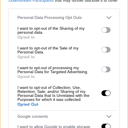
Downstream Participants
that may further disclose it to other
επικαιροποιημένο εμβόλιο της Pfizer-
third parties.
BioNTech σε άτομα άνω των
65
ετών
, που
Please note that this website/app uses one or more Google
Personal Data Processing Opt Outs
ανακοίνωσε το CDC,
αφορά το χρονικό
services and may gather and store information including but
διάστημα από μία έως τρεις εβδομάδες μετά
not limited to your visit or usage behaviour. You may click to
I want to opt-out of the Sharing of my
personal data.
τη χορήγηση του εμβολίου.
grant or deny consent to Google and its third-party tags to
Opted In
use your data for below specified purposes in below Google
«Στην Ελλάδα για τη συντριπτική
consent section.
I want to opt-out of the Sale of my
Personal Data.
πλειοψηφία των ατόμων άνω των 65 ετών
Opted In
που έκαναν τα επικαιροποιημένα εμβόλια,
I want to opt-out of processing my
έχει περάσει πολύ περισσότερος καιρός από
Personal Data for Targeted Advertising.
τρεις εβδομάδες,
οπότε είναι ακόμα
Opted In
μικρότερος ο λόγος ανησυχίας
. Σε κάθε
I want to opt-out of Collection, Use,
περίπτωση τα άτομα άνω των 65 ετών
Retention, Sale, and/or Sharing of my
Personal Data that Is Unrelated with the
μπορούν άφοβα να κάνουν τα
Purposes for which it was collected.
Opted Out
επικαιροποιημένα εμβόλια της
Pfizer.
Έχουμε πολλά δεδομένα στην Ευρώπη, στα
Google consents
οποία δε φαίνεται να υπάρχει καμία
I want to allow Google to enable storage