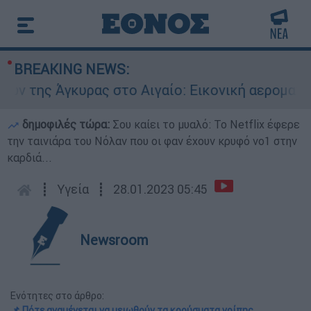
BREAKING NEWS:
ης Άγκυρας στο Αιγαίο: Εικονική αερομαχία ανά
δημοφιλές τώρα:
Σου καίει το μυαλό: Το Netflix έφερε
την ταινιάρα του Νόλαν που οι φαν έχουν κρυφό νο1 στην
καρδιά...
┋
Υγεία
┋
28.01.2023 05:45
Newsroom
Ενότητες στο άρθρο:
📌 Πότε αναμένεται να μειωθούν τα κρούσματα γρίπης