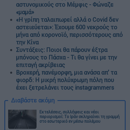
αστυνομικούς στο Μέμφις - Φώναζε
«μαμά»
«Η γρίπη ταλαιπωρεί αλλά ο Covid δεν
αστειεύεται»: Έχουμε 600 νεκρούς το
μήνα από κορονοϊό, περισσότερους από
την Κίνα
Συντάξεις: Ποιοι θα πάρουν έξτρα
μπόνους το Πάσχα - Τι θα γίνει με την
επιταγή ακρίβειας
Βροχερή, πανέμορφη, μια ανάσα απ’ τα
φιορδ: Η μικρή πολύχρωμη πόλη που
έχει ξετρελάνει τους instagrammers
Διαβάστε ακόμη
Εκτελέσεις, συλλήψεις και νέοι
περιορισμοί: Το Ιράν σκληραίνει τη γραμμή
στο εσωτερικό εν μέσω πολέμου