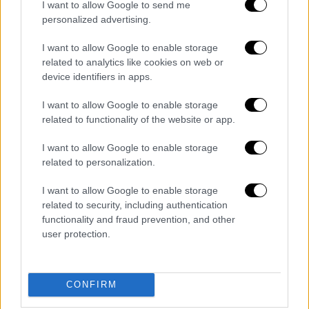
I want to allow Google to send me
personalized advertising.
I want to allow Google to enable storage
related to analytics like cookies on web or
device identifiers in apps.
«Ο οργανισμός
ήταν με μάσκες για 2,5 χρόνια
,
δεν υπήρχε αντίδραση σε όποιο ιό έμπαινε
I want to allow Google to enable storage
related to functionality of the website or app.
μέσα. Υπήρχε μία καθησύχαση του
οργανισμού, οπότε
μπαίνοντας μαζεμένοι οι
I want to allow Google to enable storage
ιοί έχουμε τα αποτελέσματα που είχαμε
»,
related to personalization.
δήλωσε.
I want to allow Google to enable storage
related to security, including authentication
Παράλληλα, σημειώθηκε μείωση των
functionality and fraud prevention, and other
περιστατικών κορονοϊού σε απλές κλίνες
user protection.
Covid. Ωστόσο, στο προσκήνιο παραμένει η
0.5, ενώ ακολουθούν οι υποπαραλλαγές
Kraken και Όρθρος.
CONFIRM
Σύμφωνα με τις εκτιμήσεις των ειδικών, οι