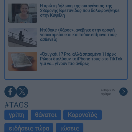
Η πρώτη δήλωση της οικογένειας της
38χρονης Βρετανίδας που δολοφονήθηκε
στην Κυψέλη
Ντύθηκε «Χάρος», ανέβηκε στην οροφή
νοσοκομείου και κοιτούσε επίμονα τους
ασθενείς
«Όχι γκέι 17 Pro, αλλά σπασμένο 11άρι»:
Ρώσοι διαλύουν τα iPhone τους στο TikTok
για να... γίνουν πιο άνδρες
επόμενο
άρθρο
#TAGS
γρίπη
θάνατοι
Κορονοϊός
ειδήσεις τώρα
ιώσεις