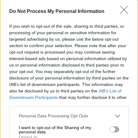
Do Not Process My Personal Information
video
If you wish to opt-out of the sale, sharing to third parties, or
processing of your personal or sensitive information for
targeted advertising by us, please use the below opt-out
section to confirm your selection. Please note that after your
opt-out request is processed you may continue seeing
interest-based ads based on personal information utilized by
Το πρόβλημα, σύμφωνα με τον κ. Καπραβέλο
us or personal information disclosed to third parties prior to
your opt-out. You may separately opt-out of the further
είναι πως «έχουμε χαμηλό αριθμό
disclosure of your personal information by third parties on the
εμβολιασμών ενώ δεν φοράει κανένας
IAB’s list of downstream participants. This information may
μάσκας. Χαλαρώσαμε υπερβολικά».
also be disclosed by us to third parties on the
IAB’s List of
Downstream Participants
that may further disclose it to other
Παράλληλα, τόνισε πως «κλαίμε για την Κίνα,
third parties.
η οποία έχει 150 φορές περισσότερο
Please note that this website/app uses one or more Google
Personal Data Processing Opt Outs
πληθυσμό με 60.000 νεκρούς το μήνα. Αν το
services and may gather and store information including but
διαιρέσεις, είναι 400 νεκροί. Έχουμε
not limited to your visit or usage behaviour. You may click to
I want to opt-out of the Sharing of my
personal data.
περισσότερους στην Ελλάδα. Το Ευρωπαϊκό
grant or deny consent to Google and its third-party tags to
Opted In