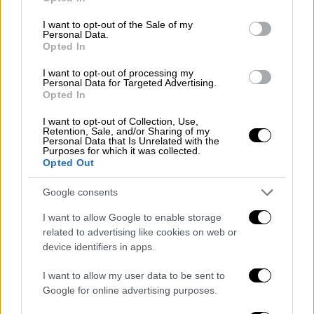
use your data for below specified purposes in below Google
Κέντρο Λοιμώξεων κατατάσσει τη χώρα μας
consent section.
I want to opt-out of the Sale of my
στην πρώτη θέση σε αριθμό θανάτων».
Personal Data.
Opted In
Πότε αναμένεται να μειωθούν τα
I want to opt-out of processing my
κρούσματα γρίπης
Personal Data for Targeted Advertising.
Opted In
Παράλληλα, μιλώντας στο Mega, η πρόεδρος
I want to opt-out of Collection, Use,
ΕΙΝΑΠ, Ματίνα Παγώνη εξήγησε πως για
Retention, Sale, and/or Sharing of my
Personal Data that Is Unrelated with the
τουλάχιστον δύο χρόνια ο οργανισμός μας
Purposes for which it was collected.
προστατευόταν από τις μάσκες,
Opted Out
εμποδίζοντας την γρίπη και τις ιώσεις να
Google consents
κάνουν την εμφάνισή τους.
I want to allow Google to enable storage
related to advertising like cookies on web or
device identifiers in apps.
I want to allow my user data to be sent to
Google for online advertising purposes.