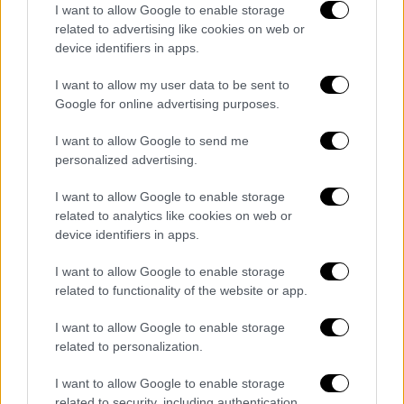
I want to allow Google to enable storage
με μολυσμένα φάρμακα», δήλωσε ο Σμιθ.
related to advertising like cookies on web or
device identifiers in apps.
Τον περασμένο Οκτώβριο, μια παρτίδα ενός
τοπικού αναισθητικού που χρησιμοποιείται
I want to allow my user data to be sent to
συνήθως για επεμβάσεις όπως οι καισαρικές
Google for online advertising purposes.
τομές βρέθηκε να έχει μολυνθεί από τον
I want to allow Google to send me
ίδιο μύκητα, οδηγώντας στον θάνατο 39
personalized advertising.
ανθρώπους στην πολιτεία
Ντουράνγκο
του
Μεξικού.
I want to allow Google to enable storage
related to analytics like cookies on web or
Σημειώνεται ότι το πιο συνηθισμένο πρώιμο
device identifiers in apps.
σύμπτωμα της μυκητιασικής μηνιγγίτιδας
I want to allow Google to enable storage
είναι ο πονοκέφαλος, ενώ ακολουθούν
related to functionality of the website or app.
πυρετός, εμετός, πόνος στον αυχένα και
θολή όραση. Η μυκητιασική μηνιγγίτιδα δεν
I want to allow Google to enable storage
είναι μεταδοτική και μπορεί να
related to personalization.
αντιμετωπιστεί με
αντιμυκητιασικά
φάρμακα
I want to allow Google to enable storage
– αλλά μπορεί να γίνει γρήγορα απειλητική
related to security, including authentication