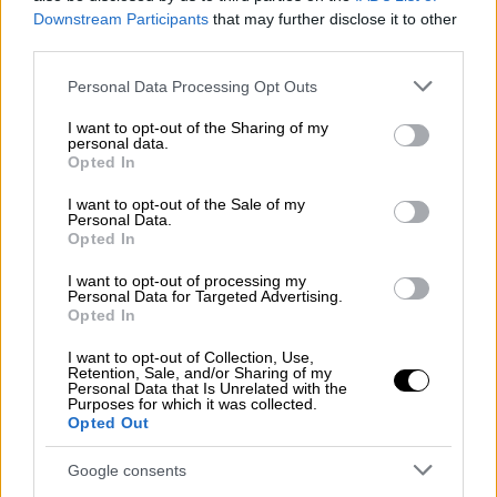
Downstream Participants
that may further disclose it to other
Το CDC δήλωσε ότι έχει ήδη εντοπίσει
25
third parties.
άτομα στις ΗΠΑ
με «ύποπτες ή πιθανές»
Please note that this website/app uses one or more Google
περιπτώσεις μυκητιασικής μηνιγγίτιδας.
Personal Data Processing Opt Outs
services and may gather and store information including but
not limited to your visit or usage behaviour. You may click to
I want to opt-out of the Sharing of my
Πολλοί Αμερικανοί ταξιδεύουν στο Μεξικό
personal data.
grant or deny consent to Google and its third-party tags to
για
αισθητικές
επεμβάσεις
όπως
Opted In
use your data for below specified purposes in below Google
λιποαναρρόφηση, αύξηση στήθους και
consent section.
I want to opt-out of the Sale of my
ανόρθωση γλουτών, οι οποίες απαιτούν την
Personal Data.
Opted In
έγχυση αναισθητικού στην περιοχή γύρω από
τη σπονδυλική στήλη.
I want to opt-out of processing my
Personal Data for Targeted Advertising.
Opted In
Ο
Ντάλας Σμιθ
του CDC δήλωσε ότι τα
φάρμακα που χρησιμοποιούνται κατά τη
I want to opt-out of Collection, Use,
Retention, Sale, and/or Sharing of my
διάρκεια της αναισθησίας μπορεί να έχουν
Personal Data that Is Unrelated with the
Purposes for which it was collected.
μολυνθεί.
Opted Out
«Υπάρχει έλλειψη αυτή τη στιγμή στο
Google consents
Μεξικό
και πιθανώς υπάρχει μια μαύρη αγορά