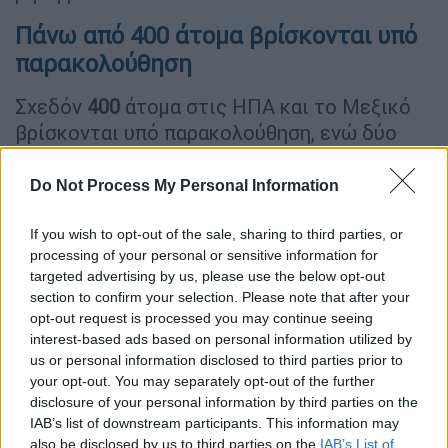
Πάνω από 400 άτομα βρίσκονται υπό
παρακολούθηση
Σχεδόν
400
άτομα στις ΗΠΑ και το Μεξικό
βρίσκονται υπό παρακολούθηση, ενώ δύο
κλινικές όπου γίνονται αισθητικές
επεμβάσεις στην πόλη Ματαμόρος του
Do Not Process My Personal Information
Μεξικού, έχουν κλείσει.
If you wish to opt-out of the sale, sharing to third parties, or
Οι αρχές τόσο στις ΗΠΑ όσο και στο Μεξικό
processing of your personal or sensitive information for
έχουν παροτρύνει τους ανθρώπους που
targeted advertising by us, please use the below opt-out
section to confirm your selection. Please note that after your
υποβλήθηκαν σε χειρουργικές επεμβάσεις
opt-out request is processed you may continue seeing
με επισκληρίδιο αναισθησία είτε στο
River
interest-based ads based on personal information utilized by
Side Surgical Center
είτε στην Clinica K-3
us or personal information disclosed to third parties prior to
από τον Ιανουάριο, να υποβληθούν σε
your opt-out. You may separately opt-out of the further
disclosure of your personal information by third parties on the
εξετάσεις, ακόμη και αν είναι προς το παρόν
IAB’s list of downstream participants. This information may
ασυμπτωματικοί.
also be disclosed by us to third parties on the
IAB’s List of