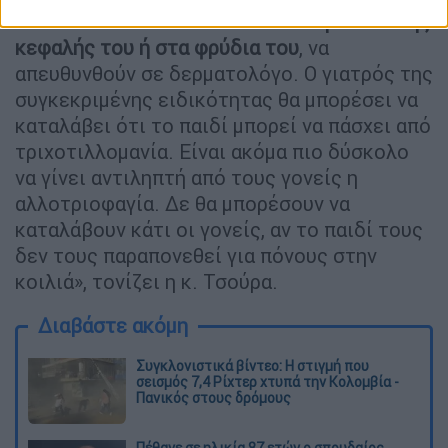
δουν ότι
το παιδί έχει κενά στο τριχωτό της
κεφαλής του ή στα φρύδια του
, να
απευθυνθούν σε δερματολόγο. Ο γιατρός της
συγκεκριμένης ειδικότητας θα μπορέσει να
καταλάβει ότι το παιδί μπορεί να πάσχει από
τριχοτιλλομανία. Είναι ακόμα πιο δύσκολο
να γίνει αντιληπτή από τους γονείς η
αλλοτριοφαγία. Δε θα μπορέσουν να
καταλάβουν κάτι οι γονείς, αν το παιδί τους
δεν τους παραπονεθεί για πόνους στην
κοιλιά», τονίζει η κ. Τσούρα.
Διαβάστε ακόμη
Συγκλονιστικά βίντεο: Η στιγμή που
σεισμός 7,4 Ρίχτερ χτυπά την Κολομβία -
Πανικός στους δρόμους
Πέθανε σε ηλικία 87 ετών ο σπουδαίος