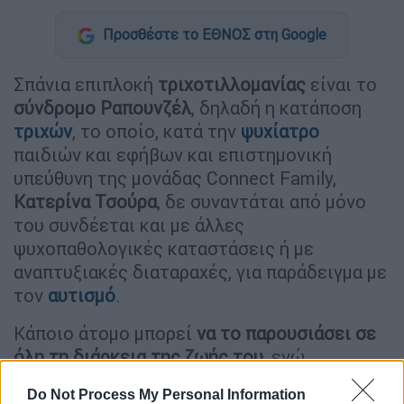
Προσθέστε το ΕΘΝΟΣ στη Google
Σπάνια επιπλοκή
τριχοτιλλομανίας
είναι το
σύνδρομο Ραπουνζέλ
, δηλαδή η κατάποση
τριχών
, το οποίο, κατά την
ψυχίατρο
παιδιών και εφήβων και επιστημονική
υπεύθυνη της μονάδας Connect Family,
Κατερίνα Τσούρα
, δε συναντάται από μόνο
του συνδέεται και με άλλες
ψυχοπαθολογικές καταστάσεις ή με
αναπτυξιακές διαταραχές, για παράδειγμα με
τον
αυτισμό
.
Κάποιο άτομο μπορεί
να το παρουσιάσει σε
όλη τη διάρκεια της ζωής του
, ενώ
αναφορικά με τα
παιδιά
δεν είναι εύκολο να
Do Not Process My Personal Information
καταλάβει ένας γονιός
ότι το παιδί του