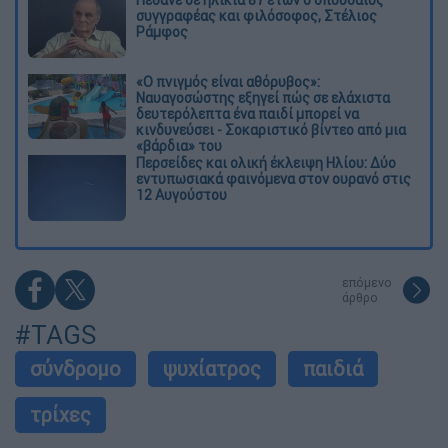
συγγραφέας και φιλόσοφος, Στέλιος
Ράμφος
«Ο πνιγμός είναι αθόρυβος»:
Ναυαγοσώστης εξηγεί πώς σε ελάχιστα
δευτερόλεπτα ένα παιδί μπορεί να
κινδυνεύσει - Σοκαριστικό βίντεο από μια
«βάρδια» του
Περσείδες και ολική έκλειψη Ηλίου: Δύο
εντυπωσιακά φαινόμενα στον ουρανό στις
12 Αυγούστου
επόμενο
άρθρο
#TAGS
σύνδρομο
ψυχίατρος
παιδιά
τρίχες