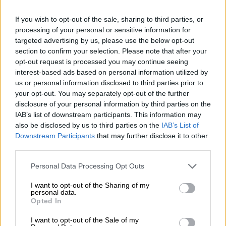
πάσχει από τριχοτιλλομανία, ε
κτός κι αν του
If you wish to opt-out of the sale, sharing to third parties, or
παραπονεθεί για κοιλιακό άλγος
, οπότε θα
processing of your personal or sensitive information for
του γίνουν οι απαραίτητες εξετάσεις.
targeted advertising by us, please use the below opt-out
Ωστόσο, κατά την κ. Τσούρα που μίλησε στο
section to confirm your selection. Please note that after your
opt-out request is processed you may continue seeing
ethnos.gr, τα άτομα με ψυχωτική
interest-based ads based on personal information utilized by
σημειολογία
συνήθως αντέχουν στον πόνο
,
us or personal information disclosed to third parties prior to
με συνέπεια να μην παραπονιούνται γι’
your opt-out. You may separately opt-out of the further
αυτόν.
disclosure of your personal information by third parties on the
IAB’s list of downstream participants. This information may
«
Η τριχοτιλλομανία συνδέεται με ένα
also be disclosed by us to third parties on the
IAB’s List of
Downstream Participants
that may further disclose it to other
ευρύτερο φάσμα ψυχοπαθολογικών
third parties.
καταστάσεων και δε συναντάται από μόνη
της
. Το να τρώει ένα παιδί σε πολύ μικρή
Please note that this website/app uses one or more Google
Personal Data Processing Opt Outs
services and may gather and store information including but
ηλικία πράγματα μη βρώσιμα, όπως κιμωλία ή
not limited to your visit or usage behaviour. You may click to
I want to opt-out of the Sharing of my
χώμα, μπορεί να έχει κάποια νοητική
personal data.
grant or deny consent to Google and its third-party tags to
Opted In
στέρηση ή χαμηλό αιματοκρίτη. Αν έχει
use your data for below specified purposes in below Google
νοητική στέρηση, μπορεί να κάνει διάφορα
consent section.
I want to opt-out of the Sale of my