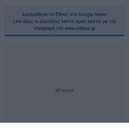
Ακολούθησε το Έθνος στο Google News!
Live όλες οι εξελίξεις λεπτό προς λεπτό, με την
υπογραφή του www.ethnos.gr