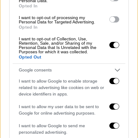
Personal Data.
πράγματα για να διασκεδάσει τον εαυτό του
Opted In
ή να αντιμετωπίσει την ανία του. Κάθεται
I want to opt-out of processing my
ήσυχο, φαίνεται ότι παίζει με κάτι, δεν
Personal Data for Targeted Advertising.
ενοχλεί, οπότε ο γονιός δεν μπορεί να
Opted In
καταλάβει, τι ακριβώς κάνει το παιδί. Σε πιο
I want to opt-out of Collection, Use,
βαριά σύνδρομα, όπως, για παράδειγμα, η
Retention, Sale, and/or Sharing of my
Personal Data that Is Unrelated with the
τάση να τραβάει τις τρίχες του, μπορεί να
Purposes for which it was collected.
Opted Out
οδηγηθεί και στο να τις καταπιεί.
Παιδιά
στο φάσμα του αυτισμού μπορεί να
Google consents
παρουσιάσουν τέτοιες παράδοξες
I want to allow Google to enable storage
συμπεριφορές
. Η αλλοτριοφαγία, δηλαδή η
related to advertising like cookies on web or
κατάποση μη βρώσιμων πραγμάτων,
device identifiers in apps.
παρουσιάζεται κυρίως στα πολύ μικρά
παιδιά. Η τριχοτιλλομανία μπορεί να
I want to allow my user data to be sent to
Google for online advertising purposes.
παρουσιαστεί σε όλη τη διάρκεια της ζωής
ενός ανθρώπου», λέει στο ethnos.gr η κ.
I want to allow Google to send me
Τσούρα.
personalized advertising.