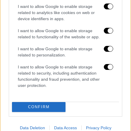
Τι πρέπει να κάνουν οι γονείς
I want to allow Google to enable storage
related to analytics like cookies on web or
Κατά την ψυχίατρο παιδιών και εφήβων, οι
device identifiers in apps.
γονείς παιδιών που υπολείπονται
δεν
I want to allow Google to enable storage
πρέπει να τα αφήνουν
για
πολύ ώρα χωρίς
related to functionality of the website or app.
εποπτεία
. Να σημειωθεί, ωστόσο, ότι σε
κάθε περίπτωση δεν είναι εύκολο να
I want to allow Google to enable storage
related to personalization.
αντιληφθούν ότι το παιδί τους παρουσιάζει
τριχοτιλλομανία.
I want to allow Google to enable storage
related to security, including authentication
«Οι γονείς μπορούν να το αντιληφθούν, όταν
functionality and fraud prevention, and other
το παιδί τους παραπονεθεί για κοιλιακό
user protection.
άλγος και στη συνέχεια απευθυνθούν σε
γιατρό, για να του γίνουν εξετάσεις. Όμως,
τα άτομα με ψυχωτικές σημειολογίες
CONFIRM
συνήθως αντέχουν στον πόνο, οπότε στην
περίπτωση αυτή είναι δύσκολο να
Data Deletion
Data Access
Privacy Policy
αντιληφθούν κάτι οι γονείς. Καλό είναι, αν