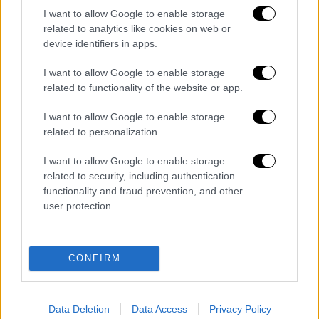
Ελλάδας. «Η πρόληψη αφορά τον ιό του
I want to allow Google to enable storage
Δυτικού Νείλου στο σημείο της παγίδας
related to analytics like cookies on web or
όπου συγκεντρώνονται τα κουνούπια ή και
device identifiers in apps.
στην ευρύτερη περιοχή», εξήγησε και τόνισε
I want to allow Google to enable storage
ότι η καταγραφή αφορά τις περιφέρειες της
related to functionality of the website or app.
Κρήτης, Δυτικής Ελλάδας, Θεσσαλονίκης,
Θεσσαλίας.
I want to allow Google to enable storage
related to personalization.
I want to allow Google to enable storage
related to security, including authentication
functionality and fraud prevention, and other
user protection.
CONFIRM
επιδημιολογικός χάρτης
Μιλώντας για την έρευνα που γίνεται από το
Data Deletion
Data Access
Privacy Policy