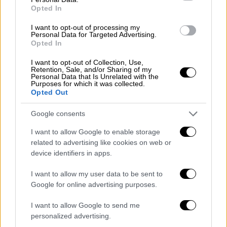
Opted In
I want to opt-out of processing my
Personal Data for Targeted Advertising.
Opted In
I want to opt-out of Collection, Use,
Retention, Sale, and/or Sharing of my
Personal Data that Is Unrelated with the
Purposes for which it was collected.
Opted Out
Τα μέτρα που μπορούν να ληφθούν
Google consents
I want to allow Google to enable storage
Ο κ. Κοντοές αναφέρθηκε και στα μέτρα
related to advertising like cookies on web or
ελέγχου μιλώντας για το σύστημα ελέγχου
device identifiers in apps.
του επιδημιολογικού κινδύνου το οποίο έχει
I want to allow my user data to be sent to
αναπτύξει το Εθνικό Αστεροσκοπείο
Google for online advertising purposes.
Αθηνών. Έδειξε
σχετικούς χάρτες που
παρακολουθούν τη διασπορά των
I want to allow Google to send me
κουνουπιών σε τέσσερις περιφέρειες
της
personalized advertising.