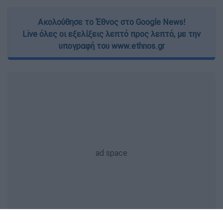
Ακολούθησε το Έθνος στο Google News!
Live όλες οι εξελίξεις λεπτό προς λεπτό, με την
υπογραφή του www.ethnos.gr