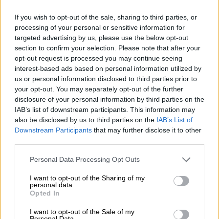
κουνουπιών», τόνισε.
If you wish to opt-out of the sale, sharing to third parties, or
Πέραν του αυξημένου πληθυσμού τους το
processing of your personal or sensitive information for
πρόβλημα είναι η τυχόν εμφάνιση του
targeted advertising by us, please use the below opt-out
παθογόνου που σχετίζεται με τον Ιό του
section to confirm your selection. Please note that after your
Δυτικού Νείλου, επισήμανε ο ίδιος.
opt-out request is processed you may continue seeing
interest-based ads based on personal information utilized by
«Αναμένουμε να έχουμε ένα αυξημένο
us or personal information disclosed to third parties prior to
αριθμό. Ευχόμαστε
να μην κουβαλούν το
your opt-out. You may separately opt-out of the further
παθογόνο γιατί γνωρίζουμε ότι τα
disclosure of your personal information by third parties on the
κουνούπια το βασικό πρόβλημα
πέρα από το
IAB’s list of downstream participants. This information may
also be disclosed by us to third parties on the
IAB’s List of
ότι είναι ενοχλητικά, κουβαλούν τις
Downstream Participants
that may further disclose it to other
διάφορες ασθένειες, συμπεριλαμβανομένης
third parties.
και της ασθένειας του ιού του Δυτικού
Please note that this website/app uses one or more Google
Νείλου που είναι το πλέον το μεγαλύτερο
Personal Data Processing Opt Outs
services and may gather and store information including but
πρόβλημα θα έλεγα για τη δική μας χώρα»,
not limited to your visit or usage behaviour. You may click to
I want to opt-out of the Sharing of my
είπε.
personal data.
grant or deny consent to Google and its third-party tags to
Opted In
use your data for below specified purposes in below Google
consent section.
I want to opt-out of the Sale of my
Personal Data.