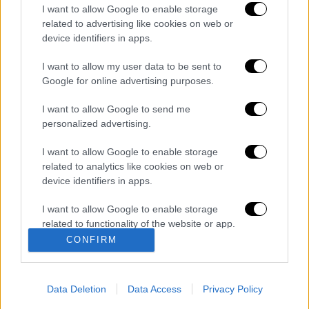
της αντιβίωσης”, σημείωσε χαρακτηριστικά.
I want to allow Google to enable storage
related to advertising like cookies on web or
Διαβάστε ακόμη
device identifiers in apps.
I want to allow my user data to be sent to
Εκτελέσεις, συλλήψεις και νέοι
περιορισμοί: Το Ιράν σκληραίνει τη γραμμή
Google for online advertising purposes.
στο εσωτερικό εν μέσω πολέμου
I want to allow Google to send me
personalized advertising.
Η πρώτη δήλωση της οικογένειας της
38χρονης Βρετανίδας που δολοφονήθηκε
στην Κυψέλη
I want to allow Google to enable storage
related to analytics like cookies on web or
Ντύθηκε «Χάρος», ανέβηκε στην οροφή
device identifiers in apps.
νοσοκομείου και κοιτούσε επίμονα τους
ασθενείς
I want to allow Google to enable storage
related to functionality of the website or app.
«Όχι γκέι 17 Pro, αλλά σπασμένο 11άρι»:
CONFIRM
Ρώσοι διαλύουν τα iPhone τους στο TikTok
I want to allow Google to enable storage
για να... γίνουν πιο άνδρες
related to personalization.
Data Deletion
Data Access
Privacy Policy
I want to allow Google to enable storage