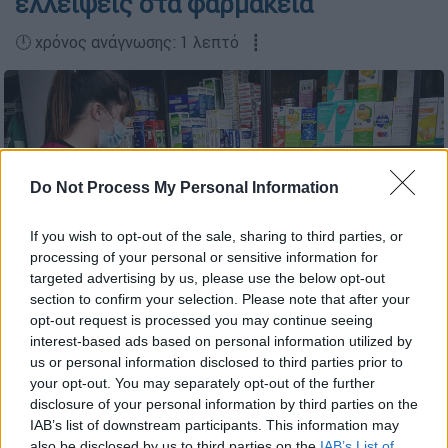
ελλείψεις στα φαρμακεία
🕛 χρόνος ανάγνωσης: 1 λεπτό ┋
Do Not Process My Personal Information
If you wish to opt-out of the sale, sharing to third parties, or
processing of your personal or sensitive information for
targeted advertising by us, please use the below opt-out
section to confirm your selection. Please note that after your
opt-out request is processed you may continue seeing
φαρμακεία (Eurokinissi)
interest-based ads based on personal information utilized by
us or personal information disclosed to third parties prior to
your opt-out. You may separately opt-out of the further
disclosure of your personal information by third parties on the
Προσθέστε το ΕΘΝΟΣ στη Google
IAB’s list of downstream participants. This information may
also be disclosed by us to third parties on the
IAB’s List of