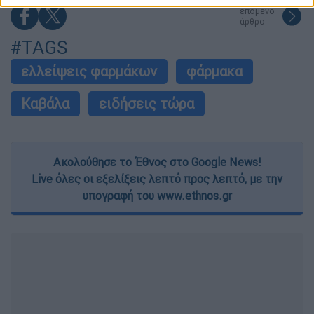
related to security, including authentication
επόμενο
functionality and fraud prevention, and other
άρθρο
user protection.
#TAGS
ελλείψεις φαρμάκων
φάρμακα
Καβάλα
ειδήσεις τώρα
Ακολούθησε το Έθνος στο Google News!
Live όλες οι εξελίξεις λεπτό προς λεπτό, με την
υπογραφή του www.ethnos.gr