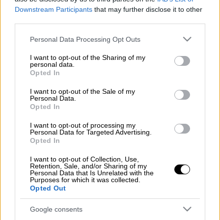
Μεγάλες ελλείψεις παρουσιάζονται στα
Downstream Participants
that may further disclose it to other
Φαρμακεία
της
Καβάλας
. Η πρόεδρος του
third parties.
Φαρμακευτικού Συλλόγου, Σίσσυ Ρακιντζή
Please note that this website/app uses one or more Google
Personal Data Processing Opt Outs
σημείωσε ότι τα, αντιβιοτικά και
services and may gather and store information including but
αντιφλεγμονώδη είναι το βασικό τους
not limited to your visit or usage behaviour. You may click to
I want to opt-out of the Sharing of my
personal data.
grant or deny consent to Google and its third-party tags to
πρόβλημα.
Opted In
use your data for below specified purposes in below Google
consent section.
Η πρόεδρος του Συλλόγου τόνισε, ότι οι
I want to opt-out of the Sale of my
Personal Data.
ελλείψεις είναι πάρα πολλές και συνεχώς
Opted In
επιδεινούμενες, υπάρχουν και φάρμακα
I want to opt-out of processing my
αναντικατάστατα, φάρμακα που λείπουν από
Personal Data for Targeted Advertising.
την αγορά. Το καθημερινό τους πρόβλημα,
Opted In
όπως είπε, είναι οι αντιβιώσεις και τα
I want to opt-out of Collection, Use,
αντιφλεγμονώδη και εξετάζουν πώς θα
Retention, Sale, and/or Sharing of my
Personal Data that Is Unrelated with the
αντιμετωπίσουν το πρόβλημα αυτό.
Purposes for which it was collected.
Opted Out
“Οι λοιμώξεις και ο covid είναι εδώ και είναι
Google consents
ένα θέμα η αντιμετώπισή του με το κομμάτι