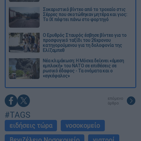
Σοκαριστικό βίντεο από το τροχαίο στις
Σέρρες που σκοτώθηκαν μητέρα και γιος:
Το ΙΧ πέφτει πάνω στο φορτηγό
Ο Ερυθρός Σταυρός έσβησε βίντεο για το
προσφυγικό ταξίδι του 26χρονου
κατηγορούμενου για τη δολοφονία της
Ελίζαμπεθ
Νέα κλιμάκωση: Η Μόσχα δείχνει «άμεση
εμπλοκή» του ΝΑΤΟ σε επιθέσεις σε
ρωσικό έδαφος - Τα ονόματα και ο
«εγκέφαλος»
επόμενο
άρθρο
#TAGS
ειδήσεις τώρα
νοσοκομείο
Βενιζέλειο Νοσοκομείο
γιατροί