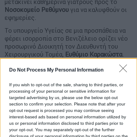
μετακινεί καθημερινά γιατρούς προς το
Νοσοκομείο
Ρεθύμνου
για να καλυφθούν οι
εφημερίες.
Το υπουργείο Υγείας σε μια προσπάθεια να
φέρει ισορροπία στο Βενιζέλειο ορίζει νέο
προσωρινό Διοικητή τον Διευθυντή του
Χειρουργικού Τομέα,
Ευθύμιο
Καρακώστα
.
Ο υπουργός Υγείας Μιχάλης Χρυσοχοΐδης
Do Not Process My Personal Information
αναφέρει χαρακτηριστικά:
If you wish to opt-out of the sale, sharing to third parties, or
«Κανείς και τίποτα δεν θα σταματήσει με τις
processing of your personal or sensitive information for
πράξεις ή τις παραλείψεις του την
ομαλή
targeted advertising by us, please use the below opt-out
λειτουργία
του Νοσοκομείου»
section to confirm your selection. Please note that after your
opt-out request is processed you may continue seeing
Ειδικότερα επισημαίνεται ότι μετά την
interest-based ads based on personal information utilized by
us or personal information disclosed to third parties prior to
παραίτηση
του Διευθυντή της Ιατρικής
your opt-out. You may separately opt-out of the further
Υπηρεσίας του Βενιζέλειου Νοσοκομείου
disclosure of your personal information by third parties on the