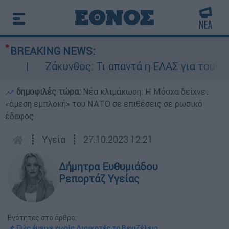
BREAKING NEWS:
Ζάκυνθος: Τι απαντά η ΕΛΑΣ για τους 8 βι
δημοφιλές τώρα:
Νέα κλιμάκωση: Η Μόσχα δείχνει
«άμεση εμπλοκή» του ΝΑΤΟ σε επιθέσεις σε ρωσικό
έδαφος
┋
Υγεία
┋
27.10.2023 12:21
Δήμητρα Ευθυμιάδου
Ρεπορτάζ Υγείας
Ενότητες στο άρθρο:
📌 Πώς έμεινε χωρίς Διοικητές το Βενιζέλειο