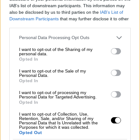
Ηρακλείου, το Υπουργείο Υγείας
IAB’s list of downstream participants. This information may
ανακοινώνει ότι κανείς και τίποτα δεν θα
also be disclosed by us to third parties on the
IAB’s List of
σταματήσει με τις πράξεις ή τις
Downstream Participants
that may further disclose it to other
third parties.
παραλείψεις του την ομαλή λειτουργία του
Νοσοκομείου, όπως αποφασίστηκε στην
Please note that this website/app uses one or more Google
Personal Data Processing Opt Outs
services and may gather and store information including but
πρόσφατη σύσκεψη, που πραγματοποιήθηκε
not limited to your visit or usage behaviour. You may click to
I want to opt-out of the Sharing of my
υπό τον Υπουργό Υγείας, Μιχάλη
personal data.
grant or deny consent to Google and its third-party tags to
Opted In
Χρυσοχοΐδη.
use your data for below specified purposes in below Google
consent section.
I want to opt-out of the Sale of my
Η πλήρης λειτουργία των χειρουργείων
Personal Data.
ξεκινά την 1η Νοεμβρίου
, όπως είχε
Opted In
αποφασιστεί και άμεσα προκηρύσσονται, με
I want to opt-out of processing my
διαδικασίες fast track, όλες οι θέσεις
Personal Data for Targeted Advertising.
Opted In
γιατρών ειδικοτήτων.
I want to opt-out of Collection, Use,
Για το Υπουργείο Υγείας προτεραιότητα έχει
Retention, Sale, and/or Sharing of my
Personal Data that Is Unrelated with the
η υγεία των πολιτών του Ηρακλείου και της
Purposes for which it was collected.
Opted Out
Κρήτης.