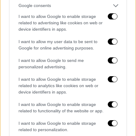
Google consents
Το Υπουργείο Υγείας δεν θα διστάσει να
λάβει μέτρα στο πλαίσιο του Νόμου
I want to allow Google to enable storage
related to advertising like cookies on web or
προκειμένου όλοι να εκτελούν τα νόμιμα
device identifiers in apps.
καθήκοντά τους.
I want to allow my user data to be sent to
Πώς έμεινε χωρίς Διοικητές το
Google for online advertising purposes.
Βενιζέλειο
I want to allow Google to send me
Η υπόθεση με το
ακέφαλο Νοσοκομείο της
personalized advertising.
Κρήτης
ξεκίνησε πριν από λίγες ημέρες όταν
I want to allow Google to enable storage
στο νησί μετέβη ο υπουργός Υγείας
related to analytics like cookies on web or
προκειμένου να δει από κοντά γιατί δεν
device identifiers in apps.
λειτουργούσαν τα χειρουργεία στο
I want to allow Google to enable storage
Βενιζέλειο. Η έλλειψη ιατρικού προσωπικού
related to functionality of the website or app.
είχε «παγώσει» τα χειρουργεία στο
Νοσηλευτικό ίδρυμα αφού ελάχιστα και μόνο
I want to allow Google to enable storage
τα επείγοντα πραγματοποιούνταν σε
related to personalization.