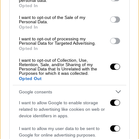
αποτελεσματικά και έναντι αυτής της
personal data.
grant or deny consent to Google and its third-party tags to
Opted In
υποπαραλλαγής κι επίσης το εμβόλιο
use your data for below specified purposes in below Google
consent section.
παρέχει σημαντική ανοσία έναντι σοβαρής
I want to opt-out of the Sale of my
Personal Data.
νόσου κι έναντι αυτής της υποπαραλλαγής»
Opted In
υπογραμμίζει ο
αναπληρωτής καθηγητής
I want to opt-out of processing my
Επιδημιολογίας ΕΚΠΑ Δημήτρης
Personal Data for Targeted Advertising.
Παρασκευής
.
Opted In
I want to opt-out of Collection, Use,
Retention, Sale, and/or Sharing of my
Personal Data that Is Unrelated with the
Purposes for which it was collected.
Opted Out
Google consents
video
I want to allow Google to enable storage
related to advertising like cookies on web or
device identifiers in apps.
I want to allow my user data to be sent to
Google for online advertising purposes.