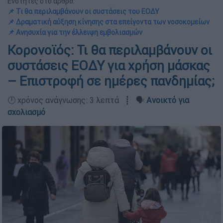
Ενότητες στο άρθρο:
📌 Τι θα περιλαμβάνουν οι συστάσεις του ΕΟΔΥ
📌 Δραματική αύξηση κίνησης στα επείγοντα των νοσοκομείων
📌 Ανησυχία για την έλλειψη εμβολιασμών
Κορονοϊός: Τι θα περιλαμβάνουν οι
συστάσεις ΕΟΔΥ για χρήση μάσκας
– Επιστροφή σε ημέρες πανδημίας;
🕛 χρόνος ανάγνωσης: 3 λεπτά ┋ 🗣️
Ανοικτό για
σχολιασμό