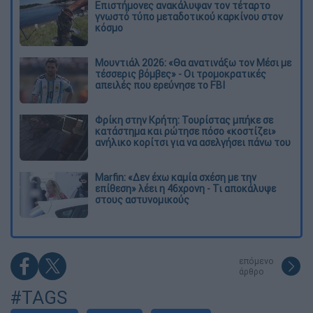
Επιστήμονες ανακάλυψαν τον τέταρτο
γνωστό τύπο μεταδοτικού καρκίνου στον
κόσμο
Μουντιάλ 2026: «Θα ανατινάξω τον Μέσι με
τέσσερις βόμβες» - Οι τρομοκρατικές
απειλές που ερεύνησε το FBI
Φρίκη στην Κρήτη: Τουρίστας μπήκε σε
κατάστημα και ρώτησε πόσο «κοστίζει»
ανήλικο κορίτσι για να ασελγήσει πάνω του
Marfin: «Δεν έχω καμία σχέση με την
επίθεση» λέει η 46χρονη - Τι αποκάλυψε
στους αστυνομικούς
επόμενο
άρθρο
#TAGS