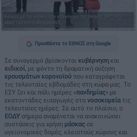
Κόσμος με τις μάσκες του στο κέντρο της Αθήνας (ΑΡΓΥΡΩ
ΑΝΑΣΤΑΣΙΟΥ/EUROKINISSI)
Προσθέστε το ΕΘΝΟΣ στη Google
Σε συναγερμό βρίσκονται
κυβέρνηση
και
ειδικοί
, με φόντο τη δραματική αύξηση
κρουσμάτων
κορονοϊού
που καταγράφεται
τις τελευταίες εβδομάδες στη χώρα μας. Το
ΕΣΥ ζει και πάλι ημέρες «
πανδημίας
» με
εκατοντάδες εισαγωγές στα
νοσοκομεία
τις
τελευταίες ημέρες. Σε αυτό το πλαίσιο, ο
ΕΟΔΥ
σήμερα αναμένεται να ανακοινώσει
συστάσεις για χρήση
μάσκας
σε
υγειονομικές δομές, κλειστούς χώρους και