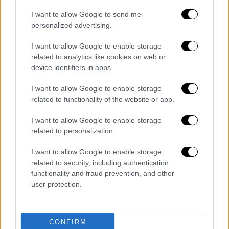
Δραματική αύξηση κίνησης στα
I want to allow Google to send me
επείγοντα των νοσοκομείων
personalized advertising.
Όπως έγραψε νωρίτερα το ethnos.gr
, η
I want to allow Google to enable storage
ηγεσία του
υπουργείου Υγείας
επισημαίνει
related to analytics like cookies on web or
ότι το
ΕΣΥ
δεν πιέζεται και αντέχει τα
device identifiers in apps.
κρούσματα που καταγράφονται, τα
I want to allow Google to enable storage
νοσοκομεία εμφανίζουν δραματική αύξηση
related to functionality of the website or app.
στην κίνηση στα Επείγοντα, αφού εκτός από
τους ασθενείς με κορονοϊό, υπάρχουν και τα
I want to allow Google to enable storage
περιστατικά γρίπης αλλά και
των
related to personalization.
αναπνευστικών λοιμώξεων της εποχής
.
I want to allow Google to enable storage
related to security, including authentication
Δεν είναι τυχαίο ότι η
Επιτροπή των
functionality and fraud prevention, and other
Ειδικών
που συνεδρίασε χθες αναμένεται
user protection.
σήμερα να ανακοινώσει επισήμως νέες
συστάσεις για χρήση μάσκας σε κλειστούς
χώρους όπως στα
Μέσα Μαζικής
CONFIRM