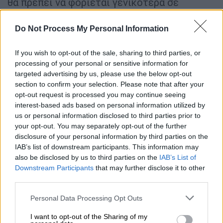
θα πρέπει να φοριέται γενικότερα σε
κλειστούς χώρους όπου υπάρχει υψηλός
συγχρωτισμός «και να μην ξεχνάμε και τα
Do Not Process My Personal Information
υπόλοιπα μέτρα, δηλαδή τον εμβολιασμό κι
έναντι της γρίπης και του κορονοϊού.
If you wish to opt-out of the sale, sharing to third parties, or
processing of your personal or sensitive information for
ειδικά για τους ανθρώπους που ανήκουν
targeted advertising by us, please use the below opt-out
section to confirm your selection. Please note that after your
στις ευπαθείς ομάδες». «Αν τυχόν έχουμε
opt-out request is processed you may continue seeing
υποψία μετάδοσης, υποψία επαφής υψηλού
interest-based ads based on personal information utilized by
κινδύνου να αποφύγουμε τις επαφές με τα
us or personal information disclosed to third parties prior to
άτομα αυτά και αν ανήκουμε στις ευπαθείς
your opt-out. You may separately opt-out of the further
disclosure of your personal information by third parties on the
ομάδες και έχουμε συμπτώματα ή υψηλή
IAB’s list of downstream participants. This information may
υποψίας μόλυνσης να πραγματοποιούμε
also be disclosed by us to third parties on the
IAB’s List of
συχνούς διαγνωστικούς ελέγχους και να
Downstream Participants
that may further disclose it to other
αναζητήσουμε ιατρική βοήθεια και ιατρική
third parties.
συμβουλή».
Please note that this website/app uses one or more Google
Personal Data Processing Opt Outs
services and may gather and store information including but
«Τα αντιικά φάρμακα είναι εξίσου
not limited to your visit or usage behaviour. You may click to
I want to opt-out of the Sharing of my