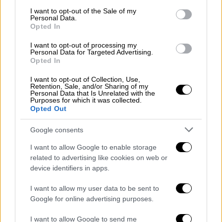
δισεκατομμύριο ανθρώπους παρότι
consent section.
I want to opt-out of the Sale of my
αυξάνεται ο παγκόσμιος πληθυσμός,
Personal Data.
Opted In
σημειώνει η έκθεση.
I want to opt-out of processing my
Επίθεση στις «Big Tobacco»
Personal Data for Targeted Advertising.
Opted In
Ένα παράδειγμα που δείχνει τις
I want to opt-out of Collection, Use,
προσπάθειες των καπνοβιομηχανιών να
Retention, Sale, and/or Sharing of my
Personal Data that Is Unrelated with the
ασκήσουν επιρροή είναι οι πρωτοβουλίες
Purposes for which it was collected.
Opted Out
τους να υποστηρίξουν τεχνολογικά και
οικονομικά χώρες ενόψει μιας μεγάλης
Google consents
διάσκεψης του ΠΟΥ για τον έλεγχο του
I want to allow Google to enable storage
καπνού που είναι προγραμματισμένο να
related to advertising like cookies on web or
διεξαχθεί στον Παναμά τον Φεβρουάριο.
device identifiers in apps.
Οι περιοχές με το μεγαλύτερο ποσοστό
I want to allow my user data to be sent to
καπνιστών
είναι η Νοτιοανατολική Ασία και
Google for online advertising purposes.
η Ευρώπη, λέει ο ΠΟΥ, με σχεδόν ένα
I want to allow Google to send me