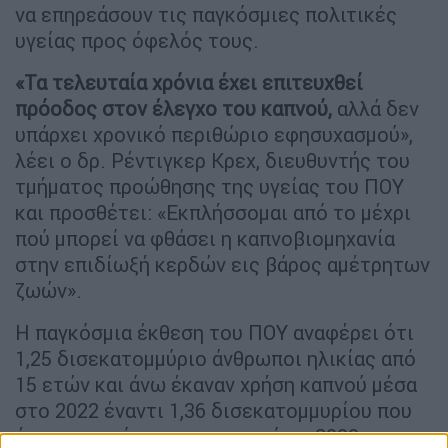
να επηρεάσουν τις παγκόσμιες πολιτικές
υγείας προς όφελός τους.
«Τα τελευταία χρόνια έχει επιτευχθεί
πρόοδος στον έλεγχο του καπνού,
αλλά δεν
υπάρχει χρονικό περιθώριο εφησυχασμού»,
λέει ο δρ. Ρέντιγκερ Κρεχ, διευθυντής του
τμήματος προώθησης της υγείας του ΠΟΥ
και προσθέτει: «Εκπλήσσομαι από το μέχρι
πού μπορεί να φθάσει η καπνοβιομηχανία
στην επιδίωξή κερδών εις βάρος αμέτρητων
ζωών».
Η παγκόσμια έκθεση του ΠΟΥ αναφέρει ότι
1,25 δισεκατομμύριο άνθρωποι ηλικίας από
15 ετών και άνω έκαναν χρήση καπνού μέσα
στο 2022 έναντι 1,36 δισεκατομμυρίου που
ήταν το αντίστοιχο ποσοστό το 2000.