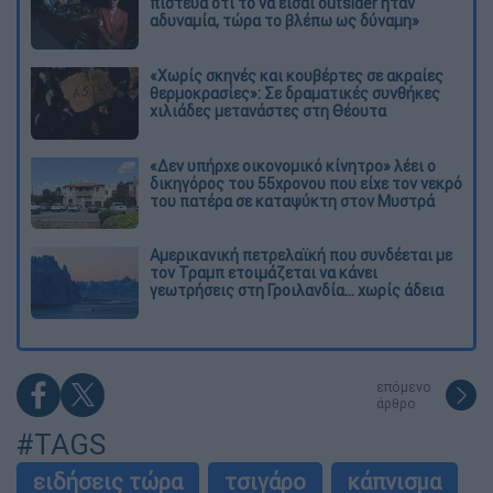
πίστευα ότι το να είσαι outsider ήταν
αδυναμία, τώρα το βλέπω ως δύναμη»
«Χωρίς σκηνές και κουβέρτες σε ακραίες
θερμοκρασίες»: Σε δραματικές συνθήκες
χιλιάδες μετανάστες στη Θέουτα
«Δεν υπήρχε οικονομικό κίνητρο» λέει ο
δικηγόρος του 55χρονου που είχε τον νεκρό
του πατέρα σε καταψύκτη στον Μυστρά
Αμερικανική πετρελαϊκή που συνδέεται με
τον Τραμπ ετοιμάζεται να κάνει
γεωτρήσεις στη Γροιλανδία... χωρίς άδεια
επόμενο
άρθρο
#TAGS
ειδήσεις τώρα
τσιγάρο
κάπνισμα