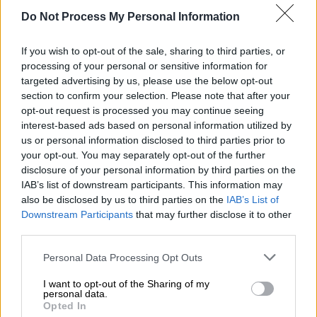
Do Not Process My Personal Information
ΔΙΑΒΑΣΤΕ ΕΠΙΣΗΣ
If you wish to opt-out of the sale, sharing to third parties, or
Υγεία
|
14.12.2023 14:31
processing of your personal or sensitive information for
Θα μπορούσαν να απαγορευτούν τα
targeted advertising by us, please use the below opt-out
section to confirm your selection. Please note that after your
ηλεκτρονικά τσιγάρα; Αυστηρή
opt-out request is processed you may continue seeing
έκκληση του Παγκοσμίου Οργανισμού
interest-based ads based on personal information utilized by
Υγείας - Οι διαπιστώσεις
us or personal information disclosed to third parties prior to
your opt-out. You may separately opt-out of the further
disclosure of your personal information by third parties on the
Τεχνολογία
|
29.12.2023 22:50
IAB’s list of downstream participants. This information may
Νέα ανακάλυψη: Επιστήμονες
also be disclosed by us to third parties on the
IAB’s List of
μετέτρεψαν αποτσίγαρα σε βιοντίζελ
Downstream Participants
that may further disclose it to other
third parties.
Please note that this website/app uses one or more Google
Personal Data Processing Opt Outs
services and may gather and store information including but
Η χρήση καπνού αναμένεται να μειωθεί
not limited to your visit or usage behaviour. You may click to
I want to opt-out of the Sharing of my
personal data.
grant or deny consent to Google and its third-party tags to
περαιτέρω ως το 2030
στα περίπου 1,2
Opted In
use your data for below specified purposes in below Google