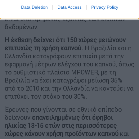
χρήστες μη καπνιζομένων προϊόντων καπνού
Data Deletion
Data Access
Privacy Policy
παγκοσμίως, αλλά αυτός ο αριθμός μπορεί να
είναι υποτιμημένος εξαιτίας των ελλιπών
δεδομένων.
Η έκθεση δείχνει ότι 150 χώρες μειώνουν
επιτυχώς τη χρήση καπνού.
Η Βραζιλία και η
Ολλανδία καταγράφουν επιτυχία μετά την
εφαρμογή μέτρων ελέγχου του καπνού, όπως
το ρυθμιστικό πλαίσιο MPOWER, με τη
Βραζιλία να έχει καταγράψει μείωση 35%
από το 2010 και την Ολλανδία να κοντεύει να
επιτύχει τον στόχο του 30%.
Έρευνες που γίνονται σε εθνικό επίπεδο
δείχνουν
επανειλημμένως ότι έφηβοι
ηλικίας 13-15 ετών στις περισσότερες
χώρες κάνουν χρήση προϊόντων καπνού
και