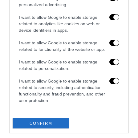
τέταρτο του πληθυσμού να καπνίζει.
personalized advertising.
Υπάρχουν λιγοστές χώρες στις οποίες
η
I want to allow Google to enable storage
χρήση καπνού εξακολουθεί να αυξάνεται
–
related to analytics like cookies on web or
Αίγυπτος, Ιορδανία, Ινδονησία, Κονγκό, Ομάν
device identifiers in apps.
και Δημοκρατία του Μόλδοβα– σύμφωνα με
I want to allow Google to enable storage
την έκθεση.
related to functionality of the website or app.
Η έκθεση, η οποία δημοσιεύεται κάθε διετία,
I want to allow Google to enable storage
παρέχει κάποια προκαταρκτικά στοιχεία ως
related to personalization.
προς την επικράτηση του ατμίσματος για το
οποίο ο ΠΟΥ καλεί τις κυβερνήσεις
να
I want to allow Google to enable storage
related to security, including authentication
επιβάλουν μέτρα ελέγχου ανάλογα με εκείνα
functionality and fraud prevention, and other
για τα προϊόντα καπνού.
user protection.
Ποιες χώρες μειώνουν το κάπνισμα
Σύμφωνα με την ίδια πηγή, υπάρχουν
CONFIRM
τουλάχιστον 362 εκατομμύρια ενήλικες