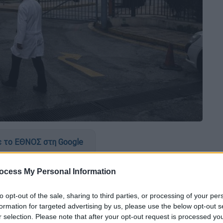
 το ΕΘΝΟΣ στη Google
λειτουργούν τα
νοσοκομεία
αναμένεται να
ocess My Personal Information
μα στο εθνικό
σύστημα υγείας
. Με βάση τις
και το
υπουργείο υγείας
τα νοσοκομεία
to opt-out of the sale, sharing to third parties, or processing of your per
ακτήρα αφού ενσωματώνεται ουσιαστικά το
formation for targeted advertising by us, please use the below opt-out s
r selection. Please note that after your opt-out request is processed y
ικές πληρωμές με χρήματα από τις τσέπες