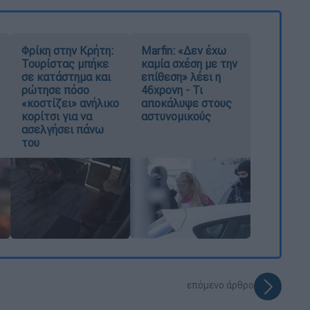
Φρίκη στην Κρήτη:
Marfin: «Δεν έχω
Τουρίστας μπήκε
καμία σχέση με την
σε κατάστημα και
επίθεση» λέει η
ρώτησε πόσο
46χρονη - Τι
«κοστίζει» ανήλικο
αποκάλυψε στους
κορίτσι για να
αστυνομικούς
ασελγήσει πάνω
του
επόμενο άρθρο