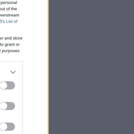
 personal
out of the
 downstream
B’s List of
er and store
to grant or
ed purposes