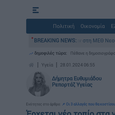
Πολιτική
Οικονομία
Ε
 ημερών - Νοσηλευόταν στη ΜΕΘ Νεογνών
BREAKING NEWS:
δημοφιλές τώρα:
Πέθανε η δημοσιογράφο
┋
Υγεία
┋
28.01.2024 06:55
Δήμητρα Ευθυμιάδου
Ρεπορτάζ Υγείας
Ενότητες στο άρθρο:
📌 Οι 3 αλλαγές που θα κοστίσο
Έρχεται νέο τοπίο στα 