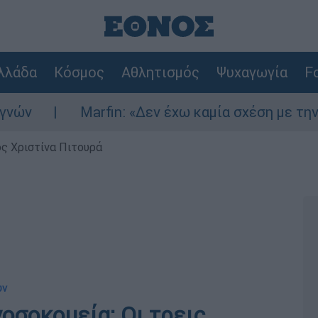
λλάδα
Κόσμος
Αθλητισμός
Ψυχαγωγία
Fo
Marfin: «Δεν έχω καμία σχέση με την επίθεση» 
ς Χριστίνα Πιτουρά
υν
νοσοκομεία: Οι τρεις