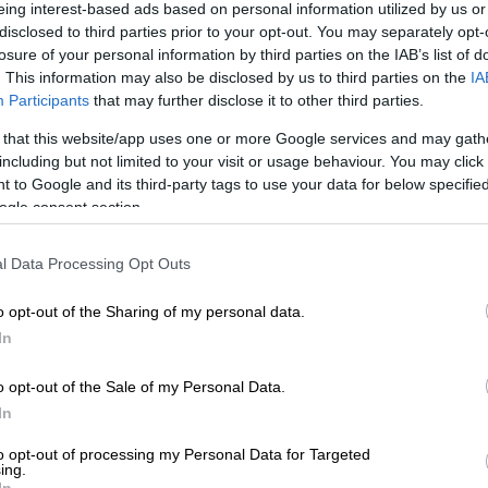
eing interest-based ads based on personal information utilized by us or
disclosed to third parties prior to your opt-out. You may separately opt-
losure of your personal information by third parties on the IAB’s list of
κάνει υπουργός υγείας
Άδωνις Γεωργιάδης
. This information may also be disclosed by us to third parties on the
IA
των πολιτών που όμως θα οδηγεί στην
Participants
that may further disclose it to other third parties.
πισπευσθούν οι διαδικασίες για την
 that this website/app uses one or more Google services and may gath
including but not limited to your visit or usage behaviour. You may click 
 to Google and its third-party tags to use your data for below specifi
σουν
ogle consent section.
νεται εντός του
Μαρτίου όπως ο ίδιος
l Data Processing Opt Outs
ς:
o opt-out of the Sharing of my personal data.
ΣΥ
να εργάζονται και στον ιδιωτικό τομέα.
In
κές κλινικές ή και να διατηρούν ακόμα και
νει με βάση και τις εκτιμήσεις των
o opt-out of the Sale of my Personal Data.
α επιδιώκουν να προωθούν εντέχνως τους
In
ιμένου να έχουν οικονομικό όφελος. Το
to opt-out of processing my Personal Data for Targeted
 νοσοκομεία υπάρχει πολύ μεγάλη αναμονή
ing.