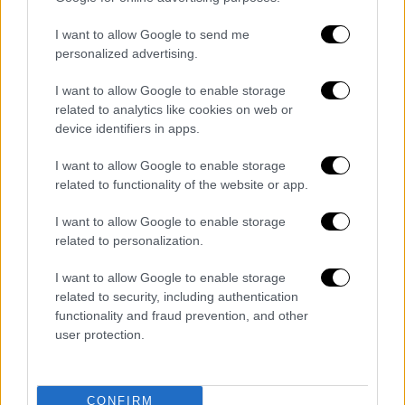
φοιτήτρια του Παιδαγωγικού, που για πρώτο
I want to allow Google to send me
στόχο τώρα έχει την πλήρη ανάρρωσή της
personalized advertising.
και την επιστροφή της στο σπίτι της στην
Κρήτη.
I want to allow Google to enable storage
related to analytics like cookies on web or
Θα μπορούσαμε, όμως, το επόμενο χρονικό
device identifiers in apps.
διάστημα να δούμε και άλλες τέτοιες
I want to allow Google to enable storage
επεμβάσεις;
related to functionality of the website or app.
«Αυτός είναι ο στόχος μας. Ήταν και ένα
από
I want to allow Google to enable storage
τα ερωτήματα που μου έθεσε ο
related to personalization.
πρωθυπουργός
όταν με πήρε τηλέφωνο για
I want to allow Google to enable storage
να με συγχαρεί, αν θα μπορούμε να το
related to security, including authentication
κάνουμε μία φορά το μήνα, δύο φορές τον
functionality and fraud prevention, and other
μήνα, μία φορά την εβδομάδα, είπα ας έχουμε
user protection.
στόχο να το επαναλάβουμε… Είναι μία
εξειδικευμένη επέμβαση που μπορεί να
καλύψει αρκετές παρόμοιες περιπτώσεις.
CONFIRM