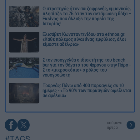
O στρατηγός ήταν σχιζοφρενής, εμμονικός,
πλησίαζε τα 75 όταν τον αντάμωσε η δόξα –
Εκείνος που άλλαξε την πορεία της
Ιστορίας!
Ελισάβετ Κωνσταντινίδου στο ethnos.gr:
«Κάθε πόλεμος είναι ένας εμφύλιος, όλοι
είμαστε αδέλφια»
Στον εισαγγελέα ο ιδιοκτήτης του beach
bar για τον θάνατο του 4χρονου στην Πάρο -
Στο «μικροσκόπιο» ο ρόλος του
ναυαγοσώστη
Τουρνάς: Πάνω από 400 πυρκαγιές σε 10
ημέρες - «Το 90% των πυρκαγιών οφείλεται
σε αμέλεια»
επόμενο
άρθρο
#TAGS