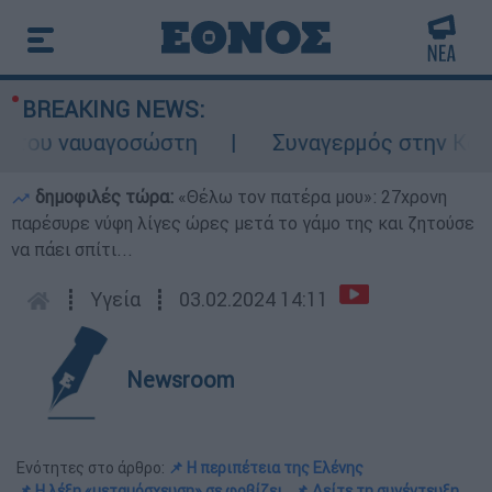
BREAKING NEWS:
ου ναυαγοσώστη
Συναγερμός στην Κάρπαθο
δημοφιλές τώρα:
«Θέλω τον πατέρα μου»: 27χρονη
παρέσυρε νύφη λίγες ώρες μετά το γάμο της και ζητούσε
να πάει σπίτι...
┋
Υγεία
┋
03.02.2024 14:11
Newsroom
Ενότητες στο άρθρο:
📌 Η περιπέτεια της Ελένης
📌 Η λέξη «μεταμόσχευση» σε φοβίζει
📌 Δείτε τη συνέντευξη