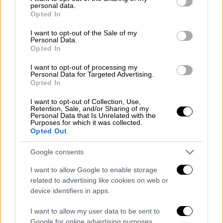
πραγματοποίησε την ιστορική αυτή
personal data.
grant or deny consent to Google and its third-party tags to
μεταμόσχευση.
Opted In
use your data for below specified purposes in below Google
consent section.
Η λέξη «μεταμόσχευση» σε φοβίζει
I want to opt-out of the Sale of my
Personal Data.
Opted In
Οι γονείς της Ελένης δεν της είχαν πει
I want to opt-out of processing my
τίποτα, αλλά μόλις έμαθαν
ότι εάν είναι
Personal Data for Targeted Advertising.
συμβατοί θα σώσουν το παιδί τους,
Opted In
ξεκίνησαν να υποβάλλονται στις
I want to opt-out of Collection, Use,
απαραίτητες εξετάσεις
. Συμβατοί ήταν και
Retention, Sale, and/or Sharing of my
Personal Data that Is Unrelated with the
οι δύο, αλλά επελέχθη ο πατέρας.
Purposes for which it was collected.
Opted Out
«Έλεγα μεταμόσχευση; Η λέξη αυτή σε
Google consents
φοβίζει, είναι κάτι πολύ μεγάλο…
Ήμασταν,
όμως, σε πολύ καλά χέρια.
Όταν έμαθα ότι
I want to allow Google to enable storage
θα είναι ο μπαμπάς μου είχα άγχος μήπως
related to advertising like cookies on web or
device identifiers in apps.
πάθει κάτι, αλλά εκείνος
δεν το σκέφτηκε
στιγμή, ήταν πολύ χαρούμενος
που θα
I want to allow my user data to be sent to
βοηθήσει το παιδί του», δήλωσε η 23χρονη
Google for online advertising purposes.