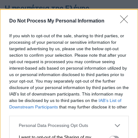
Η περιπέτεια της Ελένης
Η περιπέτεια για την Ελένη ξεκίνησε πριν
Do Not Process My Personal Information
από έναν χρόνο, όπου
υπεβλήθη σε
If you wish to opt-out of the sale, sharing to third parties, or
επέμβαση,
αλλά η
βιοψία
έδειξε ότι
processing of your personal or sensitive information for
πρόκειται για
κακοήθεια
και λίγο καιρό
targeted advertising by us, please use the below opt-out
αργότερα η ασθένεια επανεμφανίστηκε.
section to confirm your selection. Please note that after your
opt-out request is processed you may continue seeing
«Όταν μάθαμε ότι έχει υποτροπιάσει ο όγκος
interest-based ads based on personal information utilized by
και μελετήσαμε τις θεραπευτικές μεθόδους,
us or personal information disclosed to third parties prior to
your opt-out. You may separately opt-out of the further
θέλαμε κάτι πιο ριζικό.
Συστηματική
disclosure of your personal information by third parties on the
θεραπεία γι’ αυτό τον καρκίνο δεν υπάρχει
,
IAB’s list of downstream participants. This information may
οπότε προκρίναμε τη
μεταμόσχευση από
also be disclosed by us to third parties on the
IAB’s List of
ζώντα δότη
. Το δύσκολο ήταν να
Downstream Participants
that may further disclose it to other
third parties.
ενημερώσεις τους γονείς», σημείωσε ο
Καθηγητής Χειρουργικής στο ΕΚΠΑ,
Please note that this website/app uses one or more Google
Personal Data Processing Opt Outs
Γεώργιος Σωτηρόπουλος,
που
services and may gather and store information including but
not limited to your visit or usage behaviour. You may click to
I want to opt-out of the Sharing of my