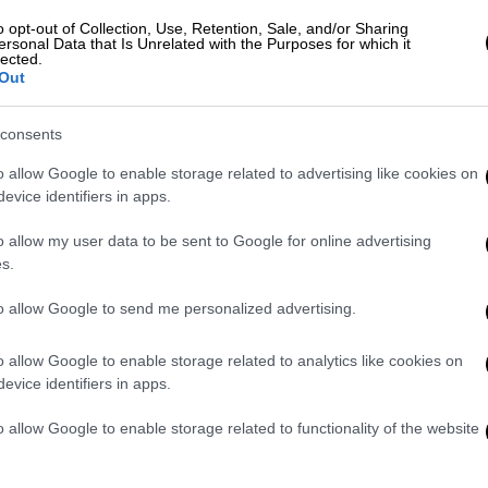
o opt-out of Collection, Use, Retention, Sale, and/or Sharing
ersonal Data that Is Unrelated with the Purposes for which it
lected.
τελέχωσης
Out
ακού
εφημερεύει
εναλλάξ
με το Νοσοκομείο
consents
ν μήνα. Παρά το μεγάλο όγκο περιστατικών
o allow Google to enable storage related to advertising like cookies on
ου, υπάρχει εδώ και καιρό το πρόβλημα
evice identifiers in apps.
o allow my user data to be sent to Google for online advertising
τικών
χειρουργείων
λιμνάζουν, όπως λένε
s.
κές
δεν έχουν τη δυνατότητα να
τε το
εκπαιδευτικό
τους έργο, καθώς από
to allow Google to send me personalized advertising.
οκομείου είναι ενεργές μόνο οι 2.
o allow Google to enable storage related to analytics like cookies on
οκομείου Παίδων Αγλαΐα Κυριακού
evice identifiers in apps.
στελέχωσης
εδώ και
αρκετούς
μήνες
, και
o allow Google to enable storage related to functionality of the website
η
δύο
ιατρών
και την μη ανανέωση της