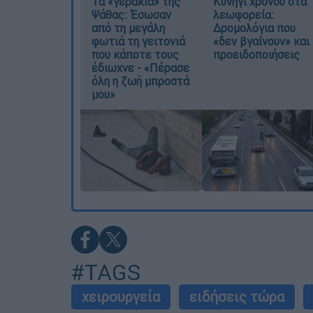
Τα «γεράκια» της
Κυνήγι χρόνου στα
Ψάθας: Έσωσαν
λεωφορεία:
από τη μεγάλη
Δρομολόγια που
φωτιά τη γειτονιά
«δεν βγαίνουν» και
που κάποτε τους
προειδοποιήσεις
έδιωχνε - «Πέρασε
όλη η ζωή μπροστά
μου»
#TAGS
χειρουργεία
ειδήσεις τώρα