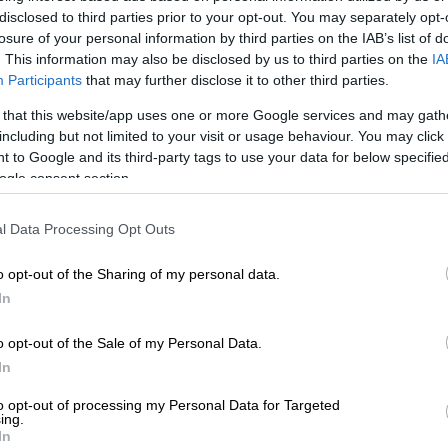
ουργικός Τομέας
(ιατροί χειρουργοί όλων
disclosed to third parties prior to your opt-out. You may separately opt-
losure of your personal information by third parties on the IAB’s list of
ι
) του
Νοσοκομείου
αποφάσισε την από
. This information may also be disclosed by us to third parties on the
IA
ένων
τακτικών
επεμβάσεων
της
λίστας
Participants
that may further disclose it to other third parties.
χειρουργικών
αιθουσών
μόνο για
επείγοντα
 that this website/app uses one or more Google services and may gath
σωπικού
, και συγκεκριμένα ιατρών
including but not limited to your visit or usage behaviour. You may click 
αισθησιολογικού και χειρουργείου.
 to Google and its third-party tags to use your data for below specifi
ogle consent section.
l Data Processing Opt Outs
o opt-out of the Sharing of my personal data.
αία 20 χρόνια στην Ελλάδα - Τα
In
o opt-out of the Sale of my Personal Data.
In
αι 23 θάνατοι στην Ελλάδα - Τι λέει ο
to opt-out of processing my Personal Data for Targeted
ing.
In