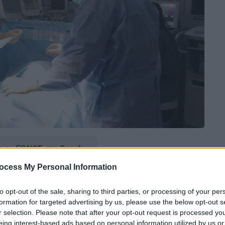
 το ΕΘΝΟΣ στη Google
ocess My Personal Information
12
Φεβρουαρίου
βάζουν οι
γιατροί
του
κού»
λόγω
έλλειψης
προσωπικού
.
to opt-out of the sale, sharing to third parties, or processing of your per
formation for targeted advertising by us, please use the below opt-out s
αναισθησιολόγοι
r selection. Please note that after your opt-out request is processed y
eing interest-based ads based on personal information utilized by us or