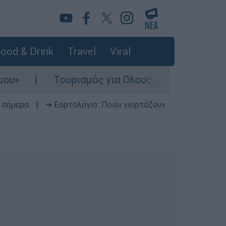
ood & Drink
Travel
Viral
Τουρισμός για Ολους 2026-2027: Τα SOS για ν
 σήμερα
|
➔ Εορτολόγιο: Ποιοι γιορτάζουν