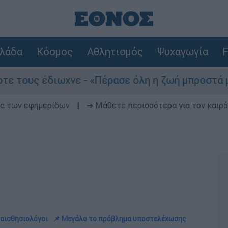
λάδα
Κόσμος
Αθλητισμός
Ψυχαγωγία
F
έδιωχνε - «Πέρασε όλη η ζωή μπροστά μου»
δα των εφημερίδων
|
➔ Μάθετε περισσότερα για τον καιρό
ναισθησιολόγοι
📌 Μεγάλο το πρόβλημα υποστελέχωσης