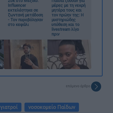
Σοκ στο Μεξικό:
Παιδιά ζούσαν για
Influencer
μέρες με τη νεκρή
εκτελέστηκε σε
μητέρα τους και
ζωντανή μετάδοση
τον πρώην της: Η
- Τον πυροβόλησαν
μυστηριώδης
στο κεφάλι
υπόθεση και το
livestream λίγο
πριν
επόμενο άρθρο
γιατροί
νοσοκομείο Παίδων