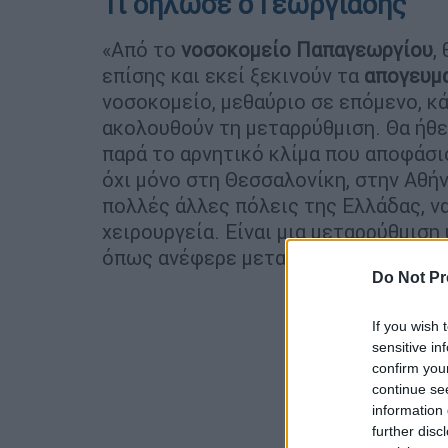
Τι δήλωσε ο Γεωργιάδης
«Από το
νοσοκομείο Παπαγεωργίου
,
επίσης και εκεί ξεκινούν τα
απογευμ
νοσοκομείο, μεθαύριο σε επόμενο, κ
ακολουθούν τη μεταρρύθμιση. Θα ήθε
παρά το αρνητικό κλίμα που αποφάσι
όχι μόνο στη Θεσσαλονίκη, στην Αθήν
πολλές άλλες πόλεις της Ελλάδας, 
χειρουργεία. Είναι μια μεταρρύθμιση
όπως ανέφερε μεταξύ άλλων ο
υπουρ
Do Not Pr
If you wish 
sensitive in
confirm you
continue se
information 
further disc