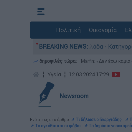
Πολιτική
Οικονομία
Ελ
ωποκτονίες στην Ελλάδα - Κατηγορείται και για
BREAKING NEWS:
δημοφιλές τώρα:
Marfin: «Δεν έχω καμία
┋
Υγεία
┋
12.03.2024 17:29
Newsroom
Ενότητες στο άρθρο:
📌 Τι δήλωσε ο Γεωργιάδης
📌 
📌 Τα αγκάθια και οι φόβοι
📌 Τα δημόσια νοσοκομεί