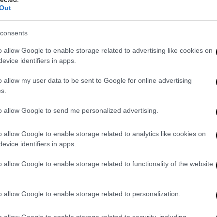
α έχουν προγραμματιστεί στα νοσοκομεία
Out
λλά και στην
Αθήνα
στον
Ευαγγελισμό
αλλά
 τον
Άδωνι
Γεωργιάδη
.
consents
o allow Google to enable storage related to advertising like cookies on
evice identifiers in apps.
α,
δεν λείπουν όμως οι αντιδράσεις από
o allow my user data to be sent to Google for online advertising
ους συνδικαλιστικούς φορείς οι οποίοι
s.
ψη
προσωπικού
σε όλο το
Εθνικό Σύστημα
τουργήσουν τα απογευματινά χειρουργεία.
to allow Google to send me personalized advertising.
ι ότι θα δοθεί
βαρύτητα
το
απόγευμα
όπου
o allow Google to enable storage related to analytics like cookies on
ποβαθμιστούν τα πρωινά δωρεάν
evice identifiers in apps.
δημόσια νοσοκομεία.
o allow Google to enable storage related to functionality of the website
χεται σε μία περίοδο που το τοπίο στο
α το τι θα επακολουθήσει, καθώς άμεσα
θα
o allow Google to enable storage related to personalization.
τρούς του δημοσίου να εργάζονται στον
o allow Google to enable storage related to security, including