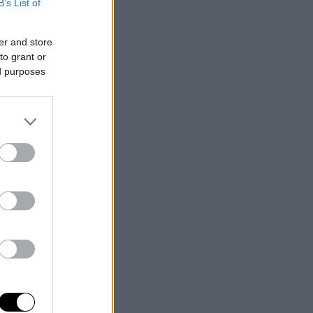
B’s List of
er and store
to grant or
ed purposes