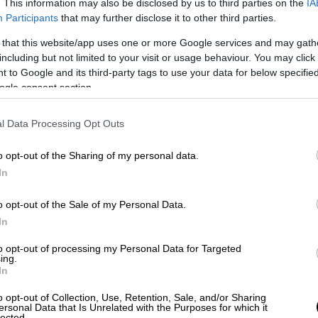
. This information may also be disclosed by us to third parties on the
IA
Participants
that may further disclose it to other third parties.
 that this website/app uses one or more Google services and may gath
including but not limited to your visit or usage behaviour. You may click 
 to Google and its third-party tags to use your data for below specifi
ogle consent section.
l Data Processing Opt Outs
o opt-out of the Sharing of my personal data.
In
ώνουν αδυναμία
o opt-out of the Sale of my Personal Data.
In
πό τα συνολικά
125
νοσοκομεία που
to opt-out of processing my Personal Data for Targeted
α
120
θέλουν να συμμετάσχουν στην
ing.
In
ά νοσηλευτικά ιδρύματα δήλωσαν αδυναμία
τουργία.
o opt-out of Collection, Use, Retention, Sale, and/or Sharing
ersonal Data that Is Unrelated with the Purposes for which it
lected.