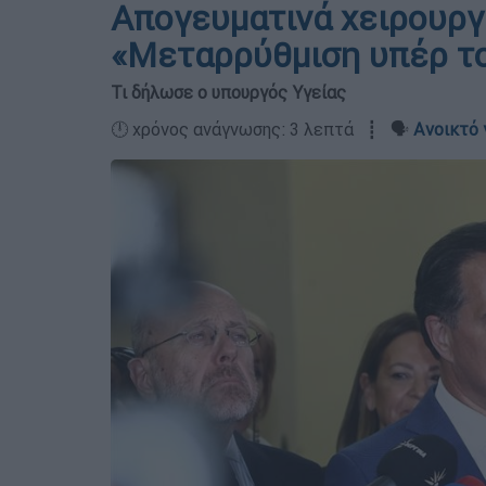
Απογευματινά χειρουργ
«Μεταρρύθμιση υπέρ τ
Τι δήλωσε ο υπουργός Υγείας
🕛 χρόνος ανάγνωσης: 3 λεπτά ┋ 🗣️
Ανοικτό 