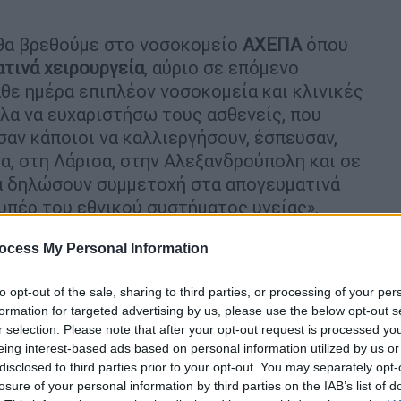
 θα βρεθούμε στο νοσοκομείο
ΑΧΕΠΑ
όπου
ατινά
χειρουργεία
, αύριο σε επόμενο
άθε ημέρα επιπλέον νοσοκομεία και κλινικές
λα να ευχαριστήσω τους ασθενείς, που
σαν κάποιοι να καλλιεργήσουν, έσπευσαν,
α, στη Λάρισα, στην Αλεξανδρούπολη και σε
να δηλώσουν συμμετοχή στα απογευματινά
 υπέρ του εθνικού συστήματος υγείας»,
γός Υγείας.
ocess My Personal Information
to opt-out of the sale, sharing to third parties, or processing of your per
formation for targeted advertising by us, please use the below opt-out s
r selection. Please note that after your opt-out request is processed y
eing interest-based ads based on personal information utilized by us or
disclosed to third parties prior to your opt-out. You may separately opt-
losure of your personal information by third parties on the IAB’s list of