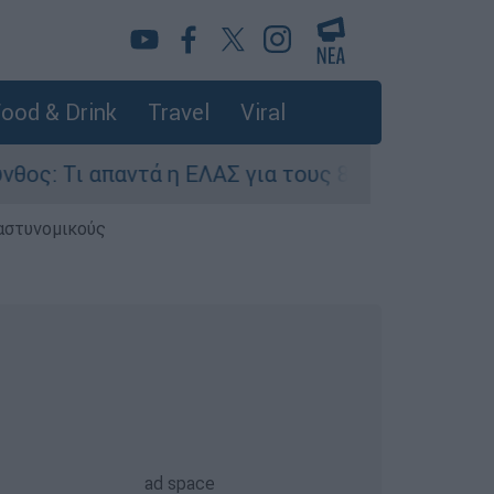
ood & Drink
Travel
Viral
ντά η ΕΛΑΣ για τους 8 βιασμούς τουριστριών - «
 αστυνομικούς