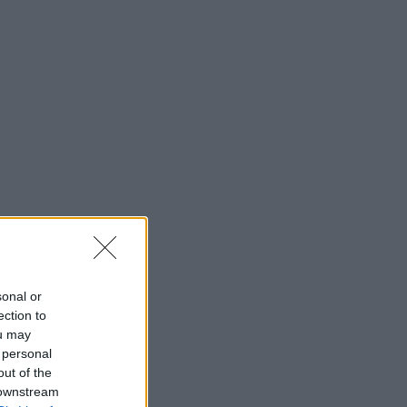
sonal or
ection to
ou may
 personal
out of the
 downstream