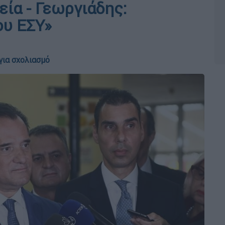
εία - Γεωργιάδης:
ου ΕΣΥ»
για σχολιασμό