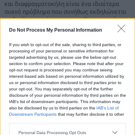
και διαφραγματοκήλη είναι ένα ιδιαίτερα
συχνό πρόβλημα που συνήθως εκδηλώνεται
με ξινίλες, καούρες και οπισθοστερνικό
άλγους/βάρους. Στο κατώτερο τμήμα του
Do Not Process My Personal Information
οισοφάγου υπάρχει ένας σύνθετος μυώδης
σφιγκτήρας που ενεργεί σαν βαλβίδα. Όταν
If you wish to opt-out of the sale, sharing to third parties, or
υπάρχει ΓΟΠ αυτός δυσλειτουργεί,
processing of your personal or sensitive information for
επιτρέποντας στα οξέα του στομάχου και
targeted advertising by us, please use the below opt-out
section to confirm your selection. Please note that after your
στις τροφές να παλινδρομούν, προκαλώντας
opt-out request is processed you may continue seeing
οισοφαγίτιδα, στενώσεις, έλκη και
interest-based ads based on personal information utilized by
αιμορραγία, ενώ είναι δυνατόν να προκληθεί
us or personal information disclosed to third parties prior to
κακοήθης εξαλλαγή και τελικά ανάπτυξη
your opt-out. You may separately opt-out of the further
disclosure of your personal information by third parties on the
καρκίνου.
IAB’s list of downstream participants. This information may
also be disclosed by us to third parties on the
IAB’s List of
Τα είδη της θεραπείας και η
Downstream Participants
that may further disclose it to other
ρομποτική χειρουργική
third parties.
Στη θεραπεία της ΓΟΠ αρχικά συστήνεται
Please note that this website/app uses one or more Google
Personal Data Processing Opt Outs