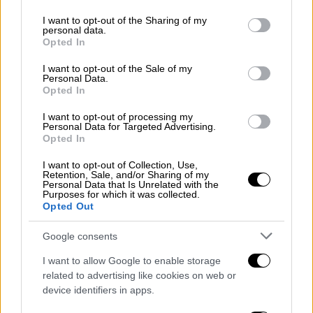
services and may gather and store information including but
αλλαγή της διατροφής, απώλεια βάρους,
not limited to your visit or usage behaviour. You may click to
I want to opt-out of the Sharing of my
μείωση του καπνίσματος και του αλκοόλ,
personal data.
grant or deny consent to Google and its third-party tags to
Opted In
καθώς και κατάκλιση μετά την πάροδο
use your data for below specified purposes in below Google
μερικών ωρών από το φαγητό.
consent section.
I want to opt-out of the Sale of my
Personal Data.
Συμπληρωματικά χορηγείται φαρμακευτική
Opted In
αγωγή για τη μείωση της οξύτητας του
I want to opt-out of processing my
στομάχου. Μελέτες όμως των τελευταίων
Personal Data for Targeted Advertising.
ετών δείχνουν πως η χρόνια αγωγή με
Opted In
αντίστοιχα φάρμακα μπορεί να προκαλέσει
I want to opt-out of Collection, Use,
αυξημένη συχνότητα καρκινωμάτων του
Retention, Sale, and/or Sharing of my
Personal Data that Is Unrelated with the
πεπτικού, νεφρικής ανεπάρκειας και
Purposes for which it was collected.
Opted Out
πιθανότητας εμφάνισης άνοιας.
Google consents
Η χειρουργική αντιμετώπιση συστήνεται σε
ασθενείς που δεν ανταποκρίνονται καλά
I want to allow Google to enable storage
στην συντηρητική αγωγή ή εμφανίζουν
related to advertising like cookies on web or
device identifiers in apps.
υποτροπιάζουσα συμπτωματολογία με τη