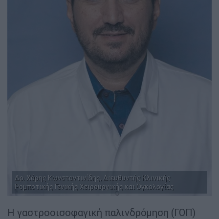
Δρ. Χάρης Κωνσταντινίδης, Διευθυντής Κλινικής
Ρομποτικής Γενικής Χειρουργικής και Ογκολογίας
Η γαστροοισοφαγική παλινδρόμηση (ΓΟΠ)