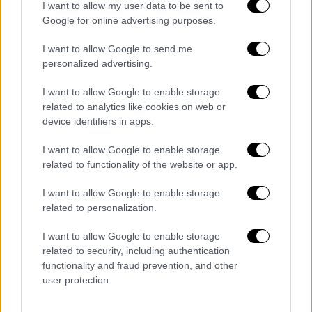
διακοπή της. Η επέμβαση ονομάζεται
I want to allow my user data to be sent to
θολοπλαστική
και είναι ιδιαίτερα
Google for online advertising purposes.
αποτελεσματική στη θεραπεία της ΓΟΠ. Οι
I want to allow Google to send me
επεμβάσεις αυτές για πολλά χρόνια γίνονταν
personalized advertising.
λαπαροσκοπικά, ενώ η μετεξέλιξη αυτής της
τεχνικής είναι η πολύ πιο σύγχρονη και
I want to allow Google to enable storage
λεπτομερής τεχνική της
ρομποτικής
related to analytics like cookies on web or
device identifiers in apps.
χειρουργικής
.
I want to allow Google to enable storage
Οι επεμβάσεις αυτές γίνονται πλέον
related to functionality of the website or app.
ρομποτικά σε όλα τα σύγχρονα και
εξειδικευμένα κέντρα, καθώς η τεχνική αυτή
I want to allow Google to enable storage
φαίνεται να υπερτερεί συνολικά έναντι της
related to personalization.
λαπαροσκόπησης, ειδικά στις πιο σύνθετες
I want to allow Google to enable storage
περιπτώσεις. Γίνονται στα πλαίσια 24ώρης
related to security, including authentication
νοσηλείας, ενώ η ρομποτική χειρουργική
functionality and fraud prevention, and other
διασφαλίζει μια πλήρως αναίμακτη και
user protection.
ανώδυνη διαδικασία, που επιτρέπει την