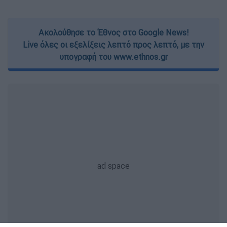
Ακολούθησε το Έθνος στο Google News!
Live όλες οι εξελίξεις λεπτό προς λεπτό, με την
υπογραφή του www.ethnos.gr