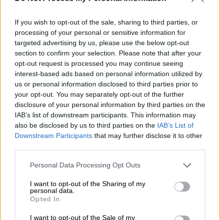
«Οι άνθρωποι δεν είναι συνηθισμένοι σε
τόσο υψηλά επίπεδα ξυλιτόλης. Αυτό άλλαξε
If you wish to opt-out of the sale, sharing to third parties, or
τις τελευταίες δύο δεκαετίες, όταν
processing of your personal or sensitive information for
targeted advertising by us, please use the below opt-out
αρχίσαμε να καταναλώνουμε
επεξεργασμένα
section to confirm your selection. Please note that after your
τρόφιμα
που έχουν υποκατάστατα ζάχαρης»,
opt-out request is processed you may continue seeing
πρόσθεσε.
interest-based ads based on personal information utilized by
us or personal information disclosed to third parties prior to
Ανησυχητικοί θρόμβοι στο αίμα
your opt-out. You may separately opt-out of the further
disclosure of your personal information by third parties on the
Το 2023, οι ίδιοι ερευνητές είχαν βρει
IAB’s list of downstream participants. This information may
also be disclosed by us to third parties on the
IAB’s List of
παρόμοια αποτελέσματα για ένα άλλο
Downstream Participants
that may further disclose it to other
γλυκαντικό με χαμηλές θερμίδες, την
third parties.
ερυθριτόλη
, η οποία χρησιμοποιείται ως
Please note that this website/app uses one or more Google
διογκωτικό σάκχαρο σε
προϊόντα με στέβια
.
Personal Data Processing Opt Outs
services and may gather and store information including but
not limited to your visit or usage behaviour. You may click to
I want to opt-out of the Sharing of my
Πρόσθετες εργαστηριακές έρευνες και
personal data.
grant or deny consent to Google and its third-party tags to
μελέτες σε ζώα που παρουσιάστηκαν και
Opted In
use your data for below specified purposes in below Google
στις δύο μελέτες αποκάλυψαν ότι η
consent section.
I want to opt-out of the Sale of my