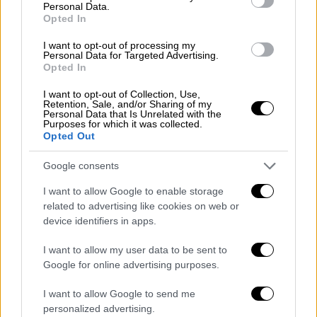
ερυθριτόλη και η ξυλιτόλη
μπορεί να
Personal Data.
Opted In
προκαλέσουν πιο εύκολα πήξη
αιμοπεταλίων
. Οι θρόμβοι μπορεί να
I want to opt-out of processing my
Personal Data for Targeted Advertising.
αποκολληθούν και να μετακινηθούν στην
Opted In
καρδιά προκαλώντας καρδιακή προσβολή ή
I want to opt-out of Collection, Use,
στον εγκέφαλο, προκαλώντας εγκεφαλικό
Retention, Sale, and/or Sharing of my
Personal Data that Is Unrelated with the
επεισόδιο.
Purposes for which it was collected.
Opted Out
Στη νέα μελέτη για την ξυλιτόλη,
«παρατηρήθηκαν διαφορές στη συμπεριφορά
Google consents
των αιμοπεταλίων ακόμη και μετά την
I want to allow Google to enable storage
κατανάλωση μιας μικρής ποσότητας
related to advertising like cookies on web or
ξυλιτόλης», δήλωσε ο δρ Matthew Tomey,
device identifiers in apps.
καρδιολόγος στο νοσοκομείο Mount Sinai
I want to allow my user data to be sent to
Fuster Heart Hospital στη Νέα Υόρκη, ο
Google for online advertising purposes.
οποίος δεν συμμετείχε στη μελέτη.
I want to allow Google to send me
«Αυτά τα πειράματα έχουν ενδιαφέρον, αλλά
personalized advertising.