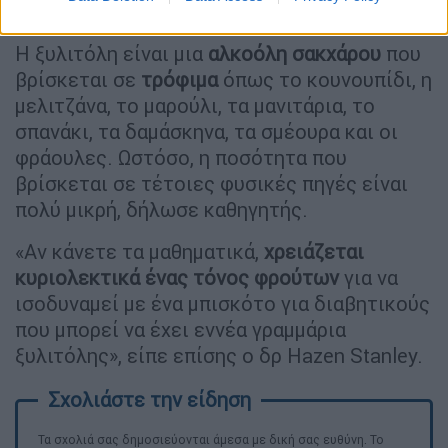
φυστικοβούτυρο, πουτίγκες και πολλά άλλα.
Η ξυλιτόλη είναι μια
αλκοόλη σακχάρου
που
βρίσκεται σε
τρόφιμα
όπως το κουνουπίδι, η
μελιτζάνα, το μαρούλι, τα μανιτάρια, το
σπανάκι, τα δαμάσκηνα, τα σμέουρα και οι
φράουλες. Ωστόσο, η ποσότητα που
βρίσκεται σε τέτοιες φυσικές πηγές είναι
πολύ μικρή, δήλωσε καθηγητής.
«Αν κάνετε τα μαθηματικά,
χρειάζεται
κυριολεκτικά ένας τόνος φρούτων
για να
ισοδυναμεί με ένα μπισκότο για διαβητικούς
που μπορεί να έχει εννέα γραμμάρια
ξυλιτόλης», είπε επίσης o δρ Hazen Stanley.
Τα σχολιά σας δημοσιεύονται άμεσα με δική σας ευθύνη. Το