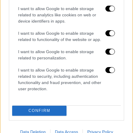
από μόνα τους δεν αποδεικνύουν ότι οι
I want to allow Google to enable storage
ανωμαλίες στα αιμοπετάλια ευθύνονται για
related to analytics like cookies on web or
τη σύνδεση μεταξύ ξυλιτόλης και κλινικών
device identifiers in apps.
περιστατικών», δήλωσε ο Tomey, ο οποίος
είναι επίσης επίκουρος καθηγητής ιατρικής
I want to allow Google to enable storage
related to functionality of the website or app.
στην Ιατρική Σχολή Icahn στο Mount Sinai.
I want to allow Google to enable storage
Τι είναι η ξυλιτόλη;
related to personalization.
Τόσο γλυκιά όσο και η ζάχαρη
, με λιγότερες
I want to allow Google to enable storage
από τις μισές θερμίδες, η ξυλιτόλη
related to security, including authentication
χρησιμοποιείται συχνά σε τσίχλες χωρίς
functionality and fraud prevention, and other
user protection.
ζάχαρη, καραμέλες για την ανάσα,
οδοντόκρεμες, στοματικά διαλύματα, σιρόπι
για το βήχα και μασώμενες βιταμίνες. Συχνά
CONFIRM
προστίθεται σε μεγαλύτερες ποσότητες σε
καραμέλες, αρτοσκευάσματα, μείγματα κέικ,
σάλτσες μπάρμπεκιου, κέτσαπ,
Data Deletion
Data Access
Privacy Policy