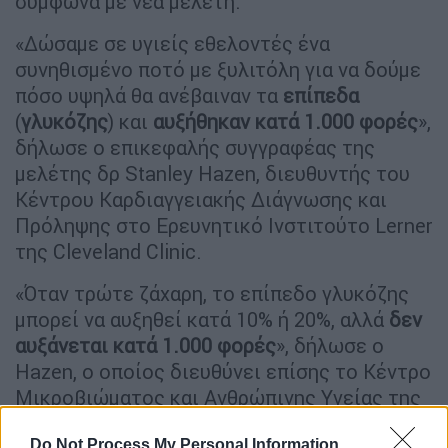
σύμφωνα με νέα μελέτη.
«Δώσαμε σε υγιείς εθελοντές ένα
συνηθισμένο ποτό με ξυλιτόλη για να δούμε
πόσο υψηλά θα ανέβαιναν τα
επίπεδα
(
γλυκόζης
) και
αυξήθηκαν κατά 1.000 φορές
»,
δήλωσε ο επικεφαλής συγγραφέας της
μελέτης δρ Stanley Hazen, διευθυντής του
Κέντρου Καρδιαγγειακής Διάγνωσης και
Πρόληψης στο Ερευνητικό Ινστιτούτο Lerner
της Cleveland Clinic.
«Όταν τρώτε ζάχαρη, το επίπεδο γλυκόζης
μπορεί να αυξηθεί κατά 10% ή 20%, αλλά
δεν
αυξάνεται κατά 1.000 φορές
», δήλωσε ο
Hazen, ο οποίος διευθύνει επίσης το Κέντρο
Μικροβιώματος και Ανθρώπινης Υγείας της
Cleveland Clinic.
Do Not Process My Personal Information