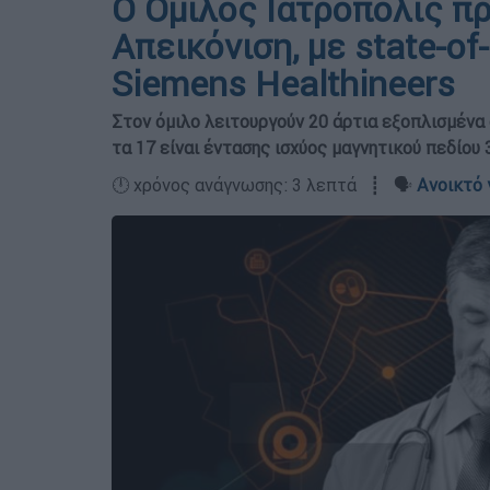
Ο Όμιλος Ιατρόπολις π
Απεικόνιση, με state-of
Siemens Healthineers
Στον όμιλο λειτουργούν 20 άρτια εξοπλισμέν
τα 17 είναι έντασης ισχύος μαγνητικού πεδίου 
🕛 χρόνος ανάγνωσης: 3 λεπτά ┋ 🗣️
Ανοικτό 