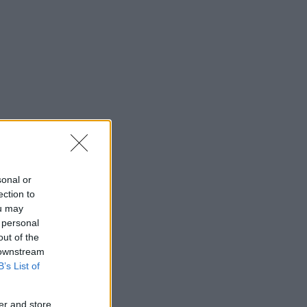
sonal or
ection to
ou may
 personal
out of the
 downstream
B’s List of
er and store