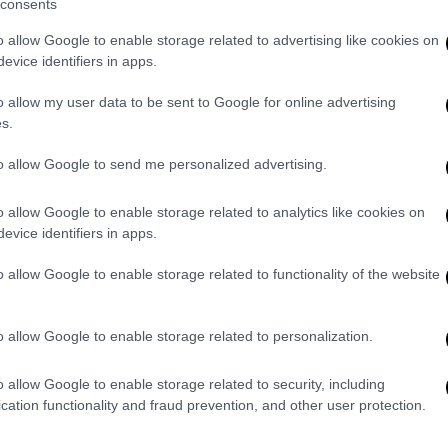
τοι, ή άλλες δύσκολες καταστάσεις, όπως
consents
κά εμφυτεύματα. Ταυτόχρονα, διαθέτουν
o allow Google to enable storage related to advertising like cookies on
 σχέση με συμβατικούς μαγνητικούς
evice identifiers in apps.
 ποιότητα εικόνας, επιτρέποντας τη
o allow my user data to be sent to Google for online advertising
τάσεων, από τις εξετάσεις ρουτίνας έως
s.
ατική τεχνολογία 3Tesla επιτρέπει
τη, καθώς και τη διενέργεια ειδικών
to allow Google to send me personalized advertising.
πεικόνιση, καλύπτοντας
εξαιρετικά μεγάλο
νητική τομογραφία Καρδιάς, Ορθού,
o allow Google to enable storage related to analytics like cookies on
evice identifiers in apps.
κή αγγειογραφία, Λειτουργική-
ή τομογραφία εγκεφάλου, Μαγνητική
o allow Google to enable storage related to functionality of the website
 TWIST και ολόσωμη Μαγνητική
λογία τεχνητής νοημοσύνης
, ΑΙ, Deep
o allow Google to enable storage related to personalization.
νο εξέτασης έως 50%, με ταυτόχρονη
μέση διάρκεια εξέτασης για όλο το φάσμα
o allow Google to enable storage related to security, including
 και των ειδικών εξετάσεων, είναι 10-15
cation functionality and fraud prevention, and other user protection.
σάρωση γανάτου είναι εφικτή σε λιγότερο