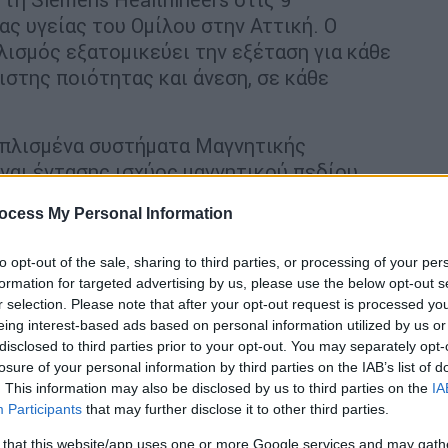
ς υγείας του Ομίλου στην Αττική. Ο
ισμός εξατομικεύει την εξέταση για κάθε
στης ποιότητας και άνεση, σε κάθε
ξοπλισμένα συστήματα Μαγνητικής
ίναι έντασης ισχύος μαγνητικού πεδίου
κοί τομογράφοι 3Tesla
MAGNETOM Skyra και
ocess My Personal Information
μετρική τεχνολογία Biomatrix, που
ικόνας με βάση τα βιομετρικά στοιχεία του
to opt-out of the sale, sharing to third parties, or processing of your per
formation for targeted advertising by us, please use the below opt-out s
r selection. Please note that after your opt-out request is processed y
eing interest-based ads based on personal information utilized by us or
disclosed to third parties prior to your opt-out. You may separately opt-
losure of your personal information by third parties on the IAB’s list of
. This information may also be disclosed by us to third parties on the
IA
Participants
that may further disclose it to other third parties.
 that this website/app uses one or more Google services and may gath