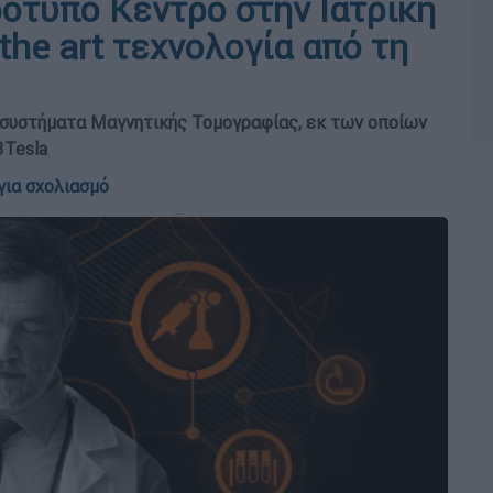
ρότυπο Κέντρο στην Ιατρική
-the art τεχνολογία από τη
α συστήματα Μαγνητικής Τομογραφίας, εκ των οποίων
3Tesla
για σχολιασμό