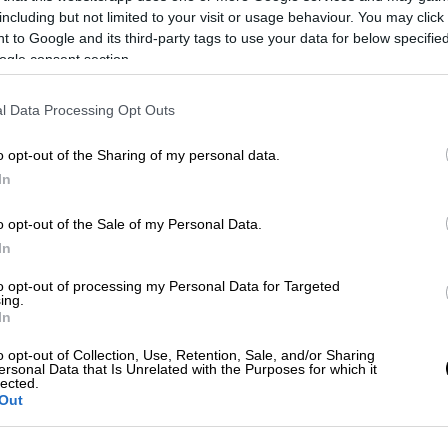
including but not limited to your visit or usage behaviour. You may click 
 to Google and its third-party tags to use your data for below specifi
ogle consent section.
l Data Processing Opt Outs
o opt-out of the Sharing of my personal data.
In
o opt-out of the Sale of my Personal Data.
In
to opt-out of processing my Personal Data for Targeted
ing.
In
o opt-out of Collection, Use, Retention, Sale, and/or Sharing
ersonal Data that Is Unrelated with the Purposes for which it
lected.
γράφοι με
τεχνολογία αιχμής
, εξασφαλίζουν
Out
ξέτασης, ακόμα και σε ασθενείς, που