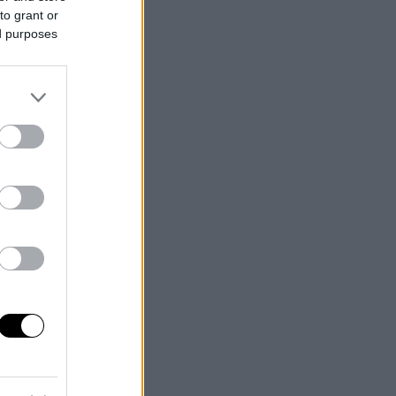
to grant or
ed purposes