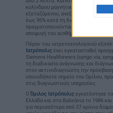
από 2 λεπτά. Καινοτόμος είναι και ο
κυλίνδρου μαγνητικού πεδίου ως και 
εξεταζόμενου, ανεξαρτήτως σωματότ
έως 95% κατά τη διάρκεια της εξέτα
πραγματοποιούνται με το κεφάλι του
αποφυγή του αισθήματος κλειστοφοβ
Πέραν του ιατροτεχνολογικού εξοπλι
Ιατρόπολις
έχει εγκατασταθεί προηγ
Siemens Healthineers (syngo.via, syng
τη διαδικασία ανάγνωσης και διάγνωσ
στον ακτινοδιαγνώστη την πρόσβαση
οποιοδήποτε σημείο του Ομίλου, πρ
στις διαγνωστικές υπηρεσίες.
Ο
Όμιλος Ιατρόπολις
εγκατέστησε το
Ελλάδα και στα Βαλκάνια το 1986 και
για περισσότερα από 37 χρόνια διαμ