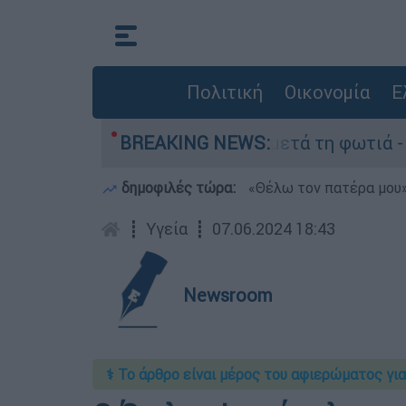
Πολιτική
Οικονομία
Ε
 στο Πόρτο Γερμανό μετά τη φωτιά - Αγώνας για
BREAKING NEWS:
δημοφιλές τώρα:
«Θέλω τον πατέρα μου»:
┋
Υγεία
┋
07.06.2024 18:43
Newsroom
⚕️ Το άρθρο είναι μέρος του αφιερώματος για