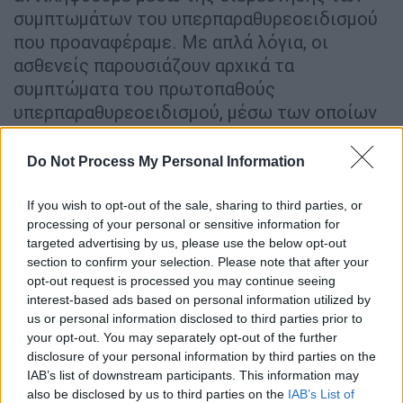
συμπτωμάτων του υπερπαραθυρεοειδισμού
που προαναφέραμε. Με απλά λόγια, οι
ασθενείς παρουσιάζουν αρχικά τα
συμπτώματα του πρωτοπαθούς
υπερπαραθυρεοειδισμού, μέσω των οποίων
τίθεται η διάγνωσή του, ενώ στη συνέχεια
ανευρίσκεται το
αίτιο
του
Do Not Process My Personal Information
υπερπαραθυρεοειδισμού
, δηλαδή
το
αδένωμα
παραθυρεοειδούς
.
If you wish to opt-out of the sale, sharing to third parties, or
processing of your personal or sensitive information for
Ο πρωτοπαθής υπερπαραθυρεοειδισμός,
targeted advertising by us, please use the below opt-out
section to confirm your selection. Please note that after your
λοιπόν, θα διαγνωσθεί αρχικά, με την
opt-out request is processed you may continue seeing
ανεύρεση στο αίμα:
interest-based ads based on personal information utilized by
us or personal information disclosed to third parties prior to
Υψηλών επιπέδων παραθορμόνης
your opt-out. You may separately opt-out of the further
Υψηλών ή φυσιολογικών επιπέδων
disclosure of your personal information by third parties on the
ασβεστίου
IAB’s list of downstream participants. This information may
also be disclosed by us to third parties on the
IAB’s List of
Ελαττωμένων ή φυσιολογικών