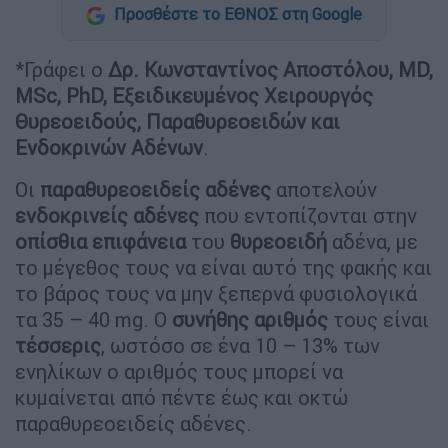
Προσθέστε το ΕΘΝΟΣ στη Google
*Γράφει ο
Δρ. Κωνσταντίνος Αποστόλου,
MD
,
MSc
,
PhD
, Εξειδικευμένος Χειρουργός
Θυρεοειδούς, Παραθυρεοειδών και
Ενδοκρινών Αδένων
.
Οι
παραθυρεοειδείς
αδένες
αποτελούν
ενδοκρινείς
αδένες
που εντοπίζονται στην
οπίσθια
επιφάνεια
του
θυρεοειδή
αδένα, με
το μέγεθος τους να είναι αυτό της φακής και
το βάρος τους να μην ξεπερνά φυσιολογικά
τα 35 – 40 mg. Ο
συνήθης
αριθμός
τους είναι
τέσσερις
, ωστόσο σε ένα 10 – 13% των
ενηλίκων ο αριθμός τους μπορεί να
κυμαίνεται από πέντε έως και οκτώ
παραθυρεοειδείς αδένες.