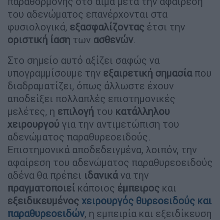
παραθορμόνης στο αίμα μετά την αφαίρεση
του αδενώματος επανέρχονται στα
φυσιολογικά,
εξασφαλίζοντας
έτσι την
οριστική
ίαση
των
ασθενών
.
Στο σημείο αυτό αξίζει σαφώς να
υπογραμμίσουμε την
εξαιρετική
σημασία
που
διαδραματίζει, όπως άλλωστε έχουν
αποδείξει πολλαπλές επιστημονικές
μελέτες, η
επιλογή
του
κατάλληλου
χειρουργού
για την αντιμετώπιση του
αδενώματος παραθυρεοειδούς.
Επιστημονικά αποδεδειγμένα, λοιπόν, την
αφαίρεση του αδενώματος παραθυρεοειδούς
αδένα θα πρέπει
ιδανικά
να την
πραγματοποιεί
κάποιος
έμπειρος
και
εξειδικευμένος
χειρουργός θυρεοειδούς και
παραθυρεοειδών
, η εμπειρία και εξειδίκευση