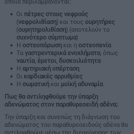
οποία περιλαμβάνονται:
Οι
πέτρες
στους
νεφρούς
(
νεφρολιθίαση
) και τους
ουρητήρες
(
ουρητηρολιθίαση
) (αποτελούν το
συχνότερο
σύμπτωμα
)
Η
οστεοπόρωση
και η
οστεοπενία
Τα
γαστρεντερικά
ενοχλήματα
, όπως
ναυτία
,
έμετοι
,
δυσκοιλιότητα
Η
αρτηριακή
υπέρταση
Οι
καρδιακές αρρυθμίες
Η
σωματική
και
μυϊκή
αδυναμία
Πως θα αντιληφθούμε την ύπαρξη
αδενώματος στον παραθυρεοειδή αδένα;
Την ύπαρξη και συνεπώς τη διάγνωση του
αδενώματος του παραθυρεοειδούς αδένα θα
αντιληφθούμε μέσω της διερεύνησης των