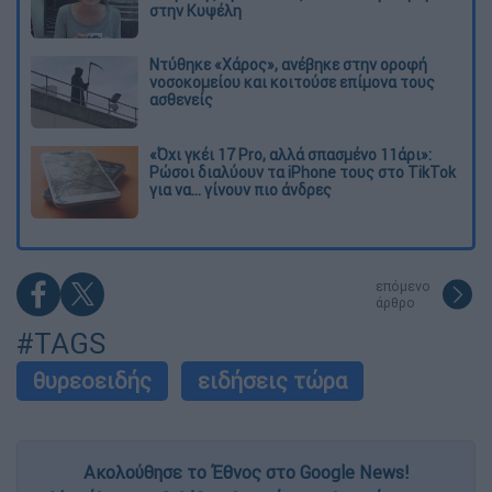
στην Κυψέλη
Ντύθηκε «Χάρος», ανέβηκε στην οροφή
νοσοκομείου και κοιτούσε επίμονα τους
ασθενείς
«Όχι γκέι 17 Pro, αλλά σπασμένο 11άρι»:
Ρώσοι διαλύουν τα iPhone τους στο TikTok
για να... γίνουν πιο άνδρες
επόμενο
άρθρο
#TAGS
θυρεοειδής
ειδήσεις τώρα
Ακολούθησε το Έθνος στο Google News!