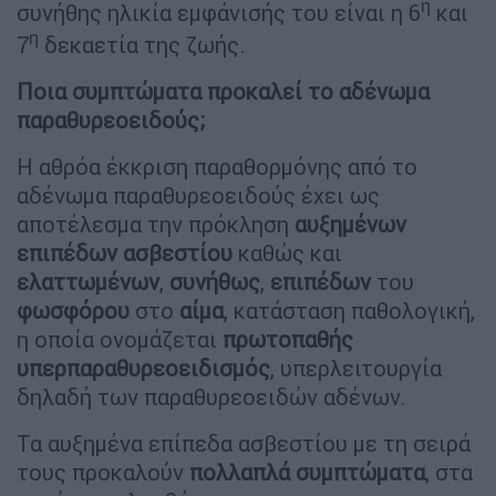
η
συνήθης ηλικία εμφάνισής του είναι η 6
και
η
7
δεκαετία της ζωής.
Ποια συμπτώματα προκαλεί το αδένωμα
παραθυρεοειδούς;
Η αθρόα έκκριση παραθορμόνης από το
αδένωμα παραθυρεοειδούς έχει ως
αποτέλεσμα την πρόκληση
αυξημένων
επιπέδων
ασβεστίου
καθώς και
ελαττωμένων
,
συνήθως
,
επιπέδων
του
φωσφόρου
στο
αίμα
, κατάσταση παθολογική,
η οποία ονομάζεται
πρωτοπαθής
υπερπαραθυρεοειδισμός
, υπερλειτουργία
δηλαδή των παραθυρεοειδών αδένων.
Τα αυξημένα επίπεδα ασβεστίου με τη σειρά
τους προκαλούν
πολλαπλά
συμπτώματα
, στα