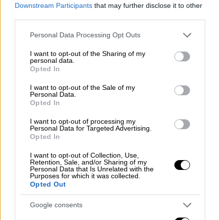
Downstream Participants
that may further disclose it to other
επιπέδων φωσφόρου
.
third parties.
Την επιβεβαίωση της διάγνωσης του
Please note that this website/app uses one or more Google
Personal Data Processing Opt Outs
υπερπαραθυρεοειδισμού ακολουθούν οι
services and may gather and store information including but
not limited to your visit or usage behaviour. You may click to
I want to opt-out of the Sharing of my
εξετάσεις
εντοπισμού
του πάσχοντος
personal data.
grant or deny consent to Google and its third-party tags to
παραθυρεοειδούς αδένα, δηλαδή του
Opted In
use your data for below specified purposes in below Google
παραθυρεοειδούς που φέρει το αδένωμα. Οι
consent section.
I want to opt-out of the Sale of my
εξετάσεις εντοπισμού είναι
ειδικές
Personal Data.
Opted In
απεικονιστικές
εξετάσεις
που στοχεύουν
στην ανίχνευση του αδενώματος του
I want to opt-out of processing my
Personal Data for Targeted Advertising.
παραθυρεοειδούς και ταυτόχρονα στον
Opted In
αποκλεισμό κάποιας παθολογίας των
I want to opt-out of Collection, Use,
υπόλοιπων παραθυρεοειδών αδένων.
Retention, Sale, and/or Sharing of my
Personal Data that Is Unrelated with the
Purposes for which it was collected.
Σύγχρονη εξατομικευμένη θεραπεία για το
Opted Out
αδένωμα παραθυρεοειδούς
Google consents