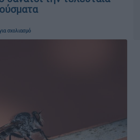
ρούσματα
για σχολιασμό