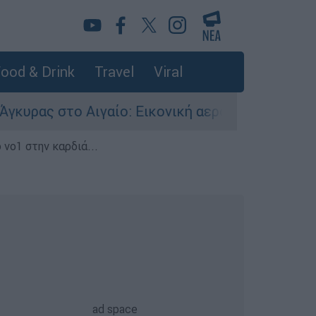
ood & Drink
Travel
Viral
 Αιγαίο: Εικονική αερομαχία ανάμεσα σε ελληνι
 νο1 στην καρδιά...