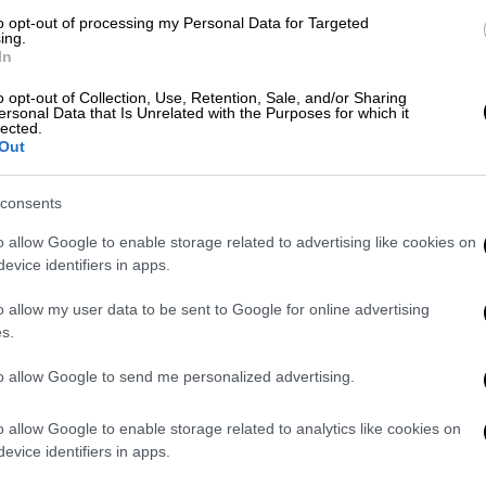
εκδηλώσεις από το ΚΝΣ.
to opt-out of processing my Personal Data for Targeted
ing.
ι σε ασθενείς με λοίμωξη από τον ιό του
In
υς και μέχρι τις 21 Αυγούστου, ηλικίας άνω
o opt-out of Collection, Use, Retention, Sale, and/or Sharing
= 83 έτη, εύρος 61 - 92 έτη).
ersonal Data that Is Unrelated with the Purposes for which it
lected.
Out
ικού Νείλου
εμφανίζονται σε πολλές χώρες
ωπαϊκές χώρες, σε ετήσια βάση. Τα έτη
consents
αν κρούσματα λοίμωξης από τον ιό του
 (και) της χώρας μας, κατά τους
o allow Google to enable storage related to advertising like cookies on
evice identifiers in apps.
νες, ενώ κυκλοφορία του ιού έχει
ς Περιφέρειες. Η εμφάνιση περιστατικών
o allow my user data to be sent to Google for online advertising
όν βάση κατά την τελευταία δεκαετία,
s.
ίλου έχει εγκατασταθεί και στη χώρα μας,
to allow Google to send me personalized advertising.
. Ως εκ τούτου, θεωρούνταν πιθανή και
τικών και κατά την τρέχουσα περίοδο
o allow Google to enable storage related to analytics like cookies on
 των κουνουπιών, τόσο σε γνωστές όσο και
evice identifiers in apps.