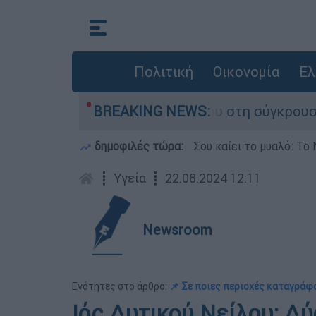
Πολιτική
Οικονομία
Ελ
γο που έχασε τη ζωή του στη σύγκρουση ελικοπ
BREAKING NEWS:
δημοφιλές τώρα:
Σου καίει το μυαλό: Το 
┋
Υγεία
┋
22.08.2024 12:11
Newsroom
Ενότητες στο άρθρο:
📌 Σε ποιες περιοχές καταγράφ
Ιός Δυτικού Νείλου: Δύ