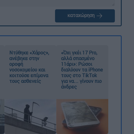
καταχώρηση
Ντύθηκε «Χάρος»,
«Όχι γκέι 17 Pro,
ανέβηκε στην
αλλά σπασμένο
οροφή
11άρι»: Ρώσοι
νοσοκομείου και
διαλύουν τα iPhone
κοιτούσε επίμονα
τους στο TikTok
τους ασθενείς
για να... γίνουν πιο
άνδρες