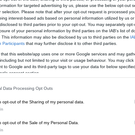
formation for targeted advertising by us, please use the below opt-out s
r selection. Please note that after your opt-out request is processed y
eing interest-based ads based on personal information utilized by us or
disclosed to third parties prior to your opt-out. You may separately opt-
losure of your personal information by third parties on the IAB’s list of
Παραιτήθηκε η Διοικήτρια του
. This information may also be disclosed by us to third parties on the
IA
 ο Άδωνις Γεωργιάδης
Participants
that may further disclose it to other third parties.
 that this website/app uses one or more Google services and may gath
including but not limited to your visit or usage behaviour. You may click 
 ΔΕΘ: Οι νέες δεσμεύσεις και οι
 to Google and its third-party tags to use your data for below specifi
ogle consent section.
l Data Processing Opt Outs
o opt-out of the Sharing of my personal data.
ευνηθεί συνολικά 100 εγχώρια κρούσματα
In
ίλου στην Ελλάδα, εκ των οποίων τα 76
 από το
Κεντρικό Νευρικό Σύστημα
(ΚΝΣ,
o opt-out of the Sale of my Personal Data.
ι οξεία χαλαρή παράλυση) και 24 κρούσματα
In