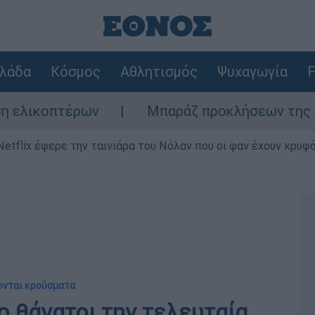
λάδα
Κόσμος
Αθλητισμός
Ψυχαγωγία
F
τέρων
Μπαράζ προκλήσεων της Άγκυρας στο
Netflix έφερε την ταινιάρα του Νόλαν που οι φαν έχουν κρυφό
ονται κρούσματα
ο θάνατοι την τελευταία