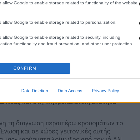
o allow Google to enable storage related to functionality of the website
ιο 2024) τους επαγγελματίες υγείας
σής τους για την έγκαιρη διάγνωση
o allow Google to enable storage related to personalization.
σχετικά με την αναμενόμενη επανεμφάνιση
έχουσα περίοδο κυκλοφορίας των
o allow Google to enable storage related to security, including
ρα προστασίας.
cation functionality and fraud prevention, and other user protection.
φονται κρούσματα
χουν καταγραφεί και διερευνηθεί κρούσματα
CONFIRM
ίλου στην Ελλάδα, σε οικισμούς στις
ρδίτσας, Λευκάδας, Χαλκιδικής, Πέλλας,
Data Deletion
Data Access
Privacy Policy
σπρωτίας, Νοτίου Τομέα Αθηνών, Αργολίδας,
ιώτιδας και στη Μητροπολιτική Ενότητα
ενη τη διάγνωση περαιτέρω κρουσμάτων το
Ένωση και σε χώρες γειτονικές αυτής
α μας- κρούσματα λοίμωξης από τον ιό ΔΝ