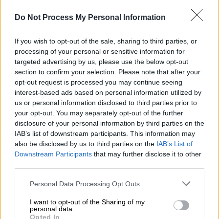
περιγεννητικών (νεογνικών) ελέγχων
για
Νωτιαία Μυϊκή Ατροφία (ΝΜΑ) και Βαριά
Do Not Process My Personal Information
Συνδυασμένη Ανοσοανεπάρκεια, συνολικού
προϋπολογισμού 2.022.440 ευρώ.
If you wish to opt-out of the sale, sharing to third parties, or
processing of your personal or sensitive information for
targeted advertising by us, please use the below opt-out
ΔΙΑΒΑΣΤΕ ΕΠΙΣΗΣ
section to confirm your selection. Please note that after your
opt-out request is processed you may continue seeing
Υγεία
|
17.12.2024 20:28
interest-based ads based on personal information utilized by
Κονγκό: Σοβαρή μορφή ελονοσίας η
us or personal information disclosed to third parties prior to
μυστηριώδης ασθένεια που έχει
your opt-out. You may separately opt-out of the further
disclosure of your personal information by third parties on the
εντοπιστεί στη χώρα
IAB’s list of downstream participants. This information may
also be disclosed by us to third parties on the
IAB’s List of
Υγεία
|
18.12.2024 06:40
Downstream Participants
that may further disclose it to other
third parties.
Κατέρρευσε ψηφιακά το Νοσοκομείο
της Νίκαιας: Εξετάσεις, εξιτήρια,
Please note that this website/app uses one or more Google
Personal Data Processing Opt Outs
μισθοδοσίες... στο χέρι
services and may gather and store information including but
not limited to your visit or usage behaviour. You may click to
I want to opt-out of the Sharing of my
personal data.
grant or deny consent to Google and its third-party tags to
Opted In