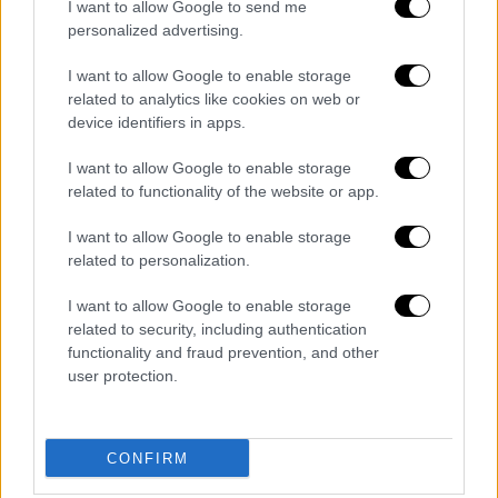
I want to allow Google to send me
των πασχόντων και η χορήγηση των
personalized advertising.
ενδεδειγμένων θεραπειών μπορεί να
I want to allow Google to enable storage
αποτρέψει την ταχεία και μη αναστρέψιμη
related to analytics like cookies on web or
απώλεια της κινητικής λειτουργίας που
device identifiers in apps.
προκαλείται από τη νόσο. Χωρίς νεογνικό
διαγνωστικό έλεγχο, χάνεται η δυνατότητα
I want to allow Google to enable storage
related to functionality of the website or app.
της έγκαιρης διάγνωσης και της παροχής
της
βέλτιστης ιατρικής φροντίδας
που θα
I want to allow Google to enable storage
μπορούσαν να αποτρέψουν την εξέλιξη της
related to personalization.
νόσου.
I want to allow Google to enable storage
Επίσης, με την ίδια απόφαση εντάσσεται στο
related to security, including authentication
functionality and fraud prevention, and other
Ταμείο Ανάκαμψης Πρόγραμμα προληπτικού
user protection.
ανιχνευτικού ελέγχου φορείας Νωτιαίας
Μυικής Ατροφίας και της παραλλαγής
p.Phe508del της Κυστικής Ίνωσης σε
CONFIRM
γυναίκες αναπαραγωγικής ηλικίας, ηλικιακού