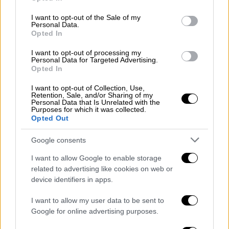
use your data for below specified purposes in below Google
consent section.
I want to opt-out of the Sale of my
Ο στόχος του προγράμματος
Personal Data.
Opted In
Στόχος του Εθνικού Προγράμματος για την
I want to opt-out of processing my
Πρόληψη της Νωτιαίας Μυϊκής Ατροφίας, η
Personal Data for Targeted Advertising.
Opted In
οποία αποτελεί το τρίτο πιο συχνό σοβαρό
γενετικό νόσημα στην Ελλάδα, αποτελεί η
I want to opt-out of Collection, Use,
Retention, Sale, and/or Sharing of my
προσφορά στους υποψήφιους γονείς της
Personal Data that Is Unrelated with the
Purposes for which it was collected.
ευχέρειας αναπαραγωγικών επιλογών και
Opted Out
της δυνατότητας, εφόσον το επιθυμούν,
προετοιμασίας για έγκαιρη αντιμετώπιση
Google consents
της νόσου αμέσως μετά την γέννηση,
I want to allow Google to enable storage
επωφελούμενοι από την αποδεδειγμένα
related to advertising like cookies on web or
μέγιστη απόδοση των υπαρχόντων
device identifiers in apps.
θεραπειών κατά την προσυμπωματική
I want to allow my user data to be sent to
περίοδο.
Google for online advertising purposes.
Σε ασθενείς με ΝΜΑ, η έγκαιρη ανίχνευση