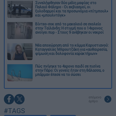
Συνελήφθησαν δύο μέλη μαφίας στο
Παλαιό Φάληρο - Οι εκβιασμοί, οι
ξυλοδαρμοί και τα προσωνύμια «πίτμπουλ»
και «μπουλντόγκ»
Βίντεο-σοκ από το μακελειό σε σχολείο
στην Ταϊλάνδη: Η στιγμή που ο 14χρονος
ανοίγει πυρ - Στους 9 ανέβηκαν οι νεκροί
Νέα αποχώρηση από το κόμμα Καρυστιανού:
Καταγγελίες Μπρουτζάκη για «αυθαιρεσία,
φίμωση και δολοφονία χαρακτήρων»
Πώς πνίγηκε το 4χρονο παιδί σε πισίνα
στην Πάρο: Οι γονείς ήταν στη θάλασσα, ο
μπάρμαν έπεσε να το σώσει
επόμενο
άρθρο
#TAGS