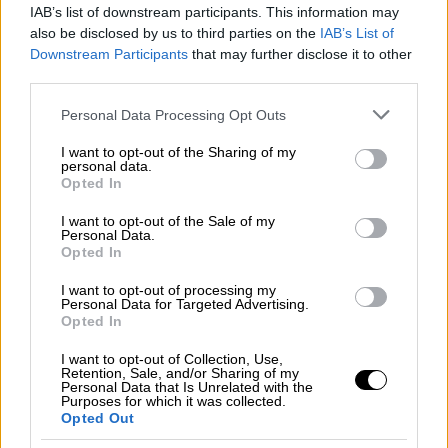
IAB’s list of downstream participants. This information may
also be disclosed by us to third parties on the
IAB’s List of
Downstream Participants
that may further disclose it to other
third parties.
Please note that this website/app uses one or more Google
Personal Data Processing Opt Outs
services and may gather and store information including but
not limited to your visit or usage behaviour. You may click to
I want to opt-out of the Sharing of my
personal data.
grant or deny consent to Google and its third-party tags to
Opted In
use your data for below specified purposes in below Google
consent section.
I want to opt-out of the Sale of my
Personal Data.
Opted In
I want to opt-out of processing my
Personal Data for Targeted Advertising.
Opted In
I want to opt-out of Collection, Use,
Retention, Sale, and/or Sharing of my
Personal Data that Is Unrelated with the
Purposes for which it was collected.
Opted Out