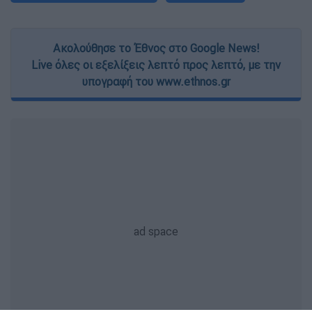
Ακολούθησε το Έθνος στο Google News!
Live όλες οι εξελίξεις λεπτό προς λεπτό, με την
υπογραφή του www.ethnos.gr