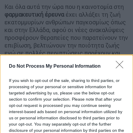
Και όλα αυτά την ώρα που η καινοτομία στη
φαρμακευτική
έρευνα
έχει αλλάξει τη ζωή
εκατομμυρίων ανθρώπων παγκοσμίως όπως
και στην Ελλάδα, αφού οι νέες ανακαλύψεις
προσφέρουν θεραπείες που παρατείνουν την
επιβίωση, βελτιώνουν την ποιότητα ζωής
ενώ σε πολλές περιπτώσεις παρέχουν και
πλήρη ίαση.
Do Not Process My Personal Information
Όπως επισημαίνει η Πρόεδρος του PhARMA
Innovation Forum (PIF)
Λαμπρίνα
If you wish to opt-out of the sale, sharing to third parties, or
processing of your personal or sensitive information for
Μπαρμπετάκη,
η πρόσβαση των ασθενών σε
targeted advertising by us, please use the below opt-out
καινοτόμες θεραπείες απειλείται ευθέως,
section to confirm your selection. Please note that after your
αφού 79% υποχρεωτικές επιστροφές
opt-out request is processed you may continue seeing
σημαίνει ότι το κράτος εγγυάται 77 από τις
interest-based ads based on personal information utilized by
us or personal information disclosed to third parties prior to
365 ημέρες τον χρόνο την πρόσβαση των
your opt-out. You may separately opt-out of the further
ασθενών σε καινοτόμες θεραπείες.
disclosure of your personal information by third parties on the