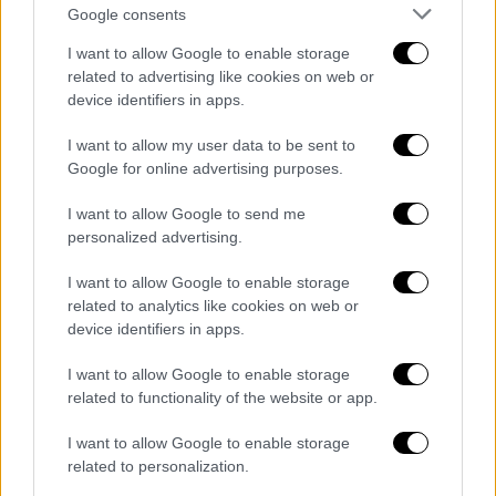
Google consents
I want to allow Google to enable storage
related to advertising like cookies on web or
device identifiers in apps.
I want to allow my user data to be sent to
Google for online advertising purposes.
Λαμπρίνα Μπαρμπετάκη
I want to allow Google to send me
personalized advertising.
Σύμφωνα με τα επίσημα στοιχεία της
Εθνικής Κεντρικής Αρχής Προμηθειών
I want to allow Google to enable storage
related to analytics like cookies on web or
Υγείας (ΕΚΑΠΥ), το 2023 οι υποχρεωτικές
device identifiers in apps.
επιστροφές που καλούνται να καταβάλλουν
οι
βιοφαρμακευτικές
εταιρείες
, για τα
I want to allow Google to enable storage
φάρμακα που διαθέτουν στα δημόσια
related to functionality of the website or app.
νοσοκομεία με τιμή μεγαλύτερη των 30
I want to allow Google to enable storage
ευρώ, ανέρχονται στο 79%.
related to personalization.