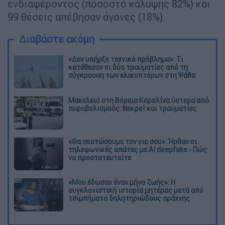
ενδιαφέροντος (ποσοστό κάλυψης 82%) και
99 θέσεις απέβησαν άγονες (18%).
Διαβάστε ακόμη
«Δεν υπήρξε τεχνικό πρόβλημα»: Τι
κατέθεσαν οι δύο τραυματίες από τη
σύγκρουση των ελικοπτέρων στη Ψάθα
Μακελειό στη Βόρεια Καρολίνα ύστερα από
πυροβολισμούς: Νεκροί και τραυματίες
«Θα σκοτώσουμε τον γιο σου»: Ήρθαν οι
τηλεφωνικές απάτες με AI deepfake - Πώς
να προστατευτείτε
«Μου έδωσαν έναν μήνα ζωής»: Η
συγκλονιστική ιστορία μητέρας μετά από
τσιμπήματα δηλητηριώδους αράχνης