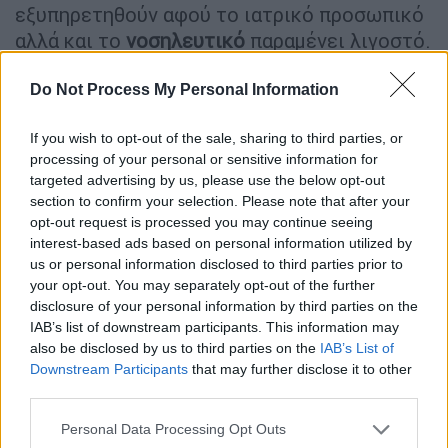
εξυπηρετηθούν αφού το ιατρικό προσωπικό
αλλά και το
νοσηλευτικό
παραμένει λιγοστό.
Do Not Process My Personal Information
ΔΙΑΒΑΣΤΕ ΕΠΙΣΗΣ
If you wish to opt-out of the sale, sharing to third parties, or
Υγεία
|
01.06.2025 18:58
processing of your personal or sensitive information for
Πενήντα δύο παιδιά γεννήθηκαν από
targeted advertising by us, please use the below opt-out
σπέρμα δότη με καρκινογόνο
section to confirm your selection. Please note that after your
μετάλλαξη – Ίσως αφορά και την
opt-out request is processed you may continue seeing
interest-based ads based on personal information utilized by
Ελλάδα
us or personal information disclosed to third parties prior to
your opt-out. You may separately opt-out of the further
disclosure of your personal information by third parties on the
IAB’s list of downstream participants. This information may
Γεγονός βέβαια καθόλου τυχαίο καθώς οι
also be disclosed by us to third parties on the
IAB’s List of
υγειονομικοί αποφεύγουν να μετακινούνται
Downstream Participants
that may further disclose it to other
third parties.
στη
νησιωτική χώρα
, κυρίως εξαιτίας των
εξόδων διαβίωσης στις
απομακρυσμένες
Please note that this website/app uses one or more Google
Personal Data Processing Opt Outs
services and may gather and store information including but