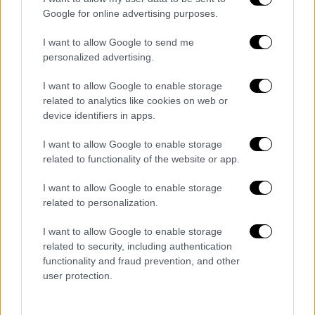
σε κάποιο νησί εάν μάλιστα αυτό αποτελεί
Google for online advertising purposes.
δημοφιλή προορισμό
, τα ενοίκια βρίσκονται
I want to allow Google to send me
στα ύψη και προφανώς δεν επαρκούν οι
personalized advertising.
μισθοί που δίνονται από το
Εθνικό Σύστημα
Υγείας
.
I want to allow Google to enable storage
related to analytics like cookies on web or
Χαρακτηριστικό είναι ότι το συγκεκριμένο
device identifiers in apps.
πρόβλημα αναγνωρίζει και η ηγεσία του
I want to allow Google to enable storage
υπουργείου υγείας, αφού ο υπουργός υγείας
related to functionality of the website or app.
Άδωνις Γεωργιάδης
εγκαινίασε ενδεικτικά
στη
Μύκονο 16 διαμερίσματα
που
I want to allow Google to enable storage
related to personalization.
κατασκευάστηκαν κοντά στο κέντρο υγείας
του νησιού με δωρεές, προκειμένου να
I want to allow Google to enable storage
φιλοξενήσουν τους γιατρούς πού θα
related to security, including authentication
βρεθούν στον
τουριστικό προορισμό
.
functionality and fraud prevention, and other
user protection.
Φαίνεται όμως ότι ανάλογα
διαμερίσματα
θα
πρέπει να υπάρξουν και στα υπόλοιπα
νησιά
,