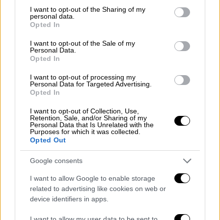
περιοχές
.
not limited to your visit or usage behaviour. You may click to
I want to opt-out of the Sharing of my
personal data.
Τα κίνητρα που δίνει το αρμόδιο
υπουργείο
grant or deny consent to Google and its third-party tags to
Opted In
use your data for below specified purposes in below Google
Υγείας
δεν φαίνεται να ελκύουν το
ιατρικό
consent section.
I want to opt-out of the Sale of my
προσωπικό
, ώστε να μετακινηθεί στη
Personal Data.
νησιωτική χώρα αλλά και σε περιοχές
Opted In
απομακρυσμένες, παρά το αυξημένο επίδομα
I want to opt-out of processing my
που ήδη δίνεται κυρίως για τις ειδικότητες
Personal Data for Targeted Advertising.
Opted In
που παρουσιάζουν σοβαρές ελλείψεις όπως
είναι αυτή της
Παθολογίας
και της
I want to opt-out of Collection, Use,
Retention, Sale, and/or Sharing of my
Αναισθησιολογίας
.
Personal Data that Is Unrelated with the
Purposes for which it was collected.
Opted Out
Ένα από τα βασικά προβλήματα που
αποτελούν εμπόδιο για την
αποδοχή των
Google consents
θέσεων
που προκηρύσσονται από το ιατρικό
I want to allow Google to enable storage
προσωπικό, σχετίζεται κυρίως με τη
related to advertising like cookies on web or
στέγαση
.
device identifiers in apps.
Γιατροί και
νοσηλευτές
που θέλουν να πάνε
I want to allow my user data to be sent to