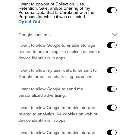
I want to opt-out of Collection, Use,
λοσιόν στο γυμνό/ακάλυπτο δέρμα και
Retention, Sale, and/or Sharing of my
Personal Data that Is Unrelated with the
επάνω από τα ρούχα σας (σύμφωνα με
Purposes for which it was collected.
τις οδηγίες χρήσης).
Opted Out
Μην ξαπλώνετε και μην κάθεστε
Google consents
απευθείας στο έδαφος στην ύπαιθρο.
Κάντε ντους ή μπάνιο αμέσως μετά την
I want to allow Google to enable storage
related to advertising like cookies on web or
επιστροφή σας από την ύπαιθρο.
device identifiers in apps.
Εξετάζετε προσεκτικά τα ρούχα και το
δέρμα σας για τσιμπούρια, κατά τη
I want to allow my user data to be sent to
διάρκεια και μετά τη δραστηριότητα
Google for online advertising purposes.
στην ύπαιθρο. Αφού επιστρέψετε σπίτι,
I want to allow Google to send me
βγάλτε τα ρούχα, τις κάλτσες και τα
personalized advertising.
παπούτσια σας έξω από το σπίτι και
I want to allow Google to enable storage
ελέγξτε τα για τσιμπούρια.
related to analytics like cookies on web or
Εάν εντοπίσετε τσιμπούρι στα ρούχα
device identifiers in apps.
σας, αφαιρέστε το προσεκτικά (όχι με
γυμνά χέρια).
I want to allow Google to enable storage