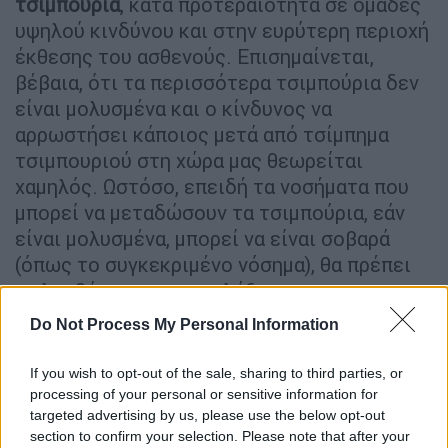
τσιμπούρια
, κατά προτεραιότητα σε ομάδες
υψηλού κινδύνου και στην ευρύτερη περιοχή
έκθεσης του ασθενούς. Επισημαίνεται,
βέβαια, ότι τα περισσότερα τσιμπούρια δεν
είναι μολυσμένα και ο κίνδυνος να
αρρωστήσει κάποιος μετά από τσίμπημα
τσιμπουριού στη χώρα μας θεωρείται
χαμηλός. Ωστόσο, επειδή τα νοσήματα που
μπορεί να μεταδώσουν τα τσιμπούρια, εάν
είναι μολυσμένα, μπορεί να είναι σοβαρά
(όπως το συγκεκριμένο νόσημα), θα πρέπει
να λαμβάνονται προφυλάξεις.
Do Not Process My Personal Information
Συγκεκριμένα, συστήνονται τα παρακάτω:
1.Αποφεύγετε περιοχές όπου μπορεί να
If you wish to opt-out of the sale, sharing to third parties, or
υπάρχουν τσιμπούρια (δάση, λιβάδια,
processing of your personal or sensitive information for
περιοχές με δέντρα, θάμνους, ψηλά χόρτα,
targeted advertising by us, please use the below opt-out
σωρούς φύλλων, πυκνή βλάστηση).
section to confirm your selection. Please note that after your