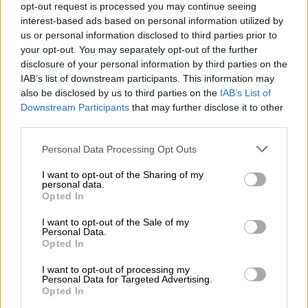
opt-out request is processed you may continue seeing
2. Σε περίπτωση που είναι αναγκαίο να
interest-based ads based on personal information utilized by
βρεθείτε σε περιοχές όπου πιθανόν
us or personal information disclosed to third parties prior to
υπάρχουν τσιμπούρια:
your opt-out. You may separately opt-out of the further
disclosure of your personal information by third parties on the
Περπατάτε πάντα στο κέντρο των
IAB’s list of downstream participants. This information may
μονοπατιών και όχι μέσα σε πυκνή
also be disclosed by us to third parties on the
IAB’s List of
βλάστηση.
Downstream Participants
that may further disclose it to other
third parties.
Φοράτε ρούχα ανοιχτού χρώματος (για
να βλέπετε εύκολα τα τσιμπούρια) και
Please note that this website/app uses one or more Google
Personal Data Processing Opt Outs
services and may gather and store information including but
κατά προτίμηση μπλούζες με μακριά
not limited to your visit or usage behaviour. You may click to
I want to opt-out of the Sharing of my
μανίκια, μακριά παντελόνια, ψηλές
personal data.
grant or deny consent to Google and its third-party tags to
Opted In
κάλτσες και μπότες/κλειστά παπούτσια.
use your data for below specified purposes in below Google
Βάζετε το παντελόνι μέσα από τις
consent section.
I want to opt-out of the Sale of my
Personal Data.
κάλτσες και τις μπότες. Φοράτε γάντια,
Opted In
ιδίως, όταν αγγίζετε χόρτα/ φυτά ή ζώα
με τα χέρια σας (βάζετε τα μανίκια της
I want to opt-out of processing my
Personal Data for Targeted Advertising.
μπλούζας μέσα στα γάντια).
Opted In
Βάζετε εντομοαπωθητικά σπρέι ή