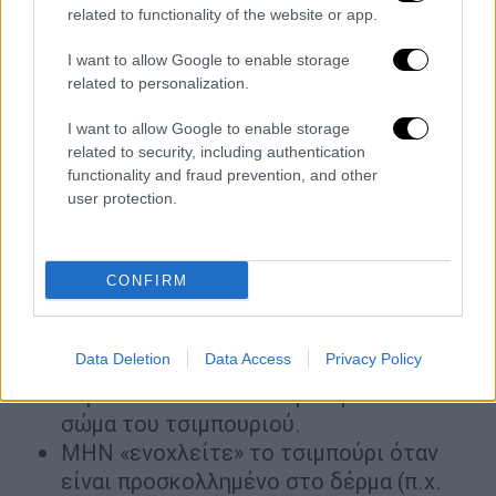
related to functionality of the website or app.
Αν βρείτε τσιμπούρι στο σώμα σας, αυτό
θα πρέπει να αφαιρεθεί όσο το δυνατόν
I want to allow Google to enable storage
πιο γρήγορα και με σωστό τρόπο, με
related to personalization.
κατάλληλη λαβίδα/ τσιμπιδάκι. Εάν δεν
I want to allow Google to enable storage
ξέρετε τον σωστό τρόπο αφαίρεσης του
related to security, including authentication
τσιμπουριού ή δεν έχετε την κατάλληλη
functionality and fraud prevention, and other
λαβίδα, ΜΗΝ βγάζετε μόνοι σας το
user protection.
τσιμπούρι, αλλά πηγαίνετε άμεσα στον
ιατρό, στο πιο κοντινό Κέντρο Υγείας ή
Νοσοκομείο.
CONFIRM
ΜΗΝ πιάνετε το τσιμπούρι με γυμνά
χέρια, αλλά πάντα με γάντια. ΜΗΝ
Data Deletion
Data Access
Privacy Policy
ζουλήξετε, ΜΗΝ σπάσετε, ΜΗΝ
συμπιέσετε και ΜΗΝ τρυπήσετε το
σώμα του τσιμπουριού.
ΜΗΝ «ενοχλείτε» το τσιμπούρι όταν
είναι προσκολλημένο στο δέρμα (π.χ.