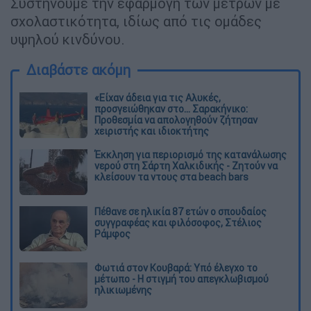
Συστήνουμε την εφαρμογή των μέτρων με
σχολαστικότητα, ιδίως από τις ομάδες
υψηλού κινδύνου.
Διαβάστε ακόμη
«Είχαν άδεια για τις Αλυκές,
προσγειώθηκαν στο... Σαρακήνικο:
Προθεσμία να απολογηθούν ζήτησαν
χειριστής και ιδιοκτήτης
Έκκληση για περιορισμό της κατανάλωσης
νερού στη Σάρτη Χαλκιδικής - Ζητούν να
κλείσουν τα ντους στα beach bars
Πέθανε σε ηλικία 87 ετών ο σπουδαίος
συγγραφέας και φιλόσοφος, Στέλιος
Ράμφος
Φωτιά στον Κουβαρά: Υπό έλεγχο το
μέτωπο - Η στιγμή του απεγκλωβισμού
ηλικιωμένης