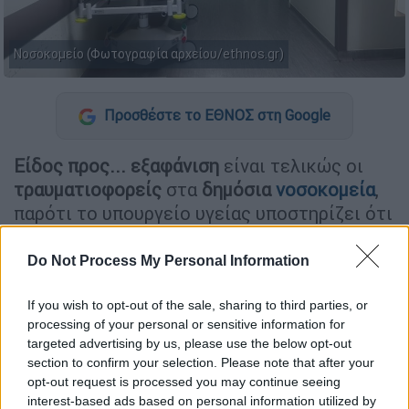
Νοσοκομείο (Φωτογραφία αρχείου/ethnos.gr)
Προσθέστε το ΕΘΝΟΣ στη Google
Είδος προς... εξαφάνιση
είναι τελικώς οι
τραυματιοφορείς
στα
δημόσια
νοσοκομεία
,
παρότι το υπουργείο υγείας υποστηρίζει ότι
προχωρά σε συνεχείς προσλήψεις
εργαζομένων.
Do Not Process My Personal Information
Ο κλάδος παρουσιάζει
σημαντικά κενά
στις
If you wish to opt-out of the sale, sharing to third parties, or
δημόσιες νοσηλευτικές μονάδες, αφού με
processing of your personal or sensitive information for
βάση τα επίσημα στοιχεία της Πανελλήνιας
targeted advertising by us, please use the below opt-out
section to confirm your selection. Please note that after your
Ένωσης Τραυματιοφορέων, στις
5.000
opt-out request is processed you may continue seeing
οργανικές θέσεις
υπηρετούν συνολικά 2.500
interest-based ads based on personal information utilized by