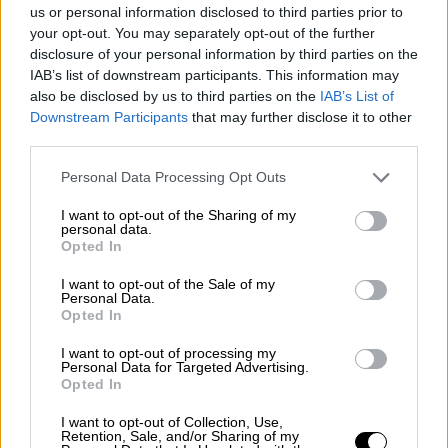
Τραυματιοφορείς
όλων των σχέσεων
us or personal information disclosed to third parties prior to
εργασίας (μόνιμοι, συμβασιούχοι, ΔΥΠΑ).
your opt-out. You may separately opt-out of the further
disclosure of your personal information by third parties on the
Αποτέλεσμα είναι να καθίσταται δυσχερής η
IAB’s list of downstream participants. This information may
εξυπηρέτηση των ασθενών καθώς οι
also be disclosed by us to third parties on the
IAB’s List of
τραυματιοφορείς εργάζονται σε συνθήκες
Downstream Participants
that may further disclose it to other
εργασιακής εξάντλησης.
third parties.
Please note that this website/app uses one or more Google
Μισθοί που δεν μπορούν να καλύψουν
Personal Data Processing Opt Outs
services and may gather and store information including but
ούτε τις βασικές τους ανάγκες
not limited to your visit or usage behaviour. You may click to
I want to opt-out of the Sharing of my
personal data.
grant or deny consent to Google and its third-party tags to
Opted In
Και μέσα σε αυτό το κλίμα των ελλείψεων,
use your data for below specified purposes in below Google
δεκάδες τραυματιοφορείς αποχωρούν από
consent section.
I want to opt-out of the Sale of my
Personal Data.
το ΕΣΥ καθώς
υποαμείβονται με μισθούς
Opted In
που δεν μπορούν να καλύψουν ούτε τις
I want to opt-out of processing my
βασικές τους ανάγκες
.
Personal Data for Targeted Advertising.
Opted In
«
Έχουμε μαζικές παραιτήσεις
Τραυματιοφορέων και
απροθυμία
I want to opt-out of Collection, Use,
Retention, Sale, and/or Sharing of my