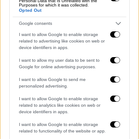
συμμετοχής
σε νέες προκηρύξεις όπως για
Personal Data that Is Unrelated with the
Purposes for which it was collected.
παράδειγμα η τελευταία προκήρυξη μέσω
Opted Out
ΔΥΠΑ που προκηρύχθηκαν 500
Google consents
Τραυματιοφορείς και τελικά στα
Νοσοκομεία μέχρι στιγμής ανέλαβαν εργασία
I want to allow Google to enable storage
μόνο 300» αναφέρει η Πανελλήνια
related to advertising like cookies on web or
device identifiers in apps.
Ομοσπονδία Εργαζομένων στα Δημόσια
Νοσοκομεία.
I want to allow my user data to be sent to
Google for online advertising purposes.
Η Ομοσπονδία καταγγέλλει ότι οι μισθοί
είναι
εξαιρετικά
χαμηλοί
: οι
I want to allow Google to send me
τραυματιοφορείς αμείβονται λιγότερο
personalized advertising.
ακόμη και από έναν ανειδίκευτο εργάτη, με
I want to allow Google to enable storage
τον νεοδιοριζόμενο να χάνει περίπου 684
related to analytics like cookies on web or
ευρώ ετησίως λόγω των 12 μισθών στο
device identifiers in apps.
Δημόσιο. Το επάγγελμα θεωρείται
I want to allow Google to enable storage
υποαμειβόμενο και σκληρό, με αποτέλεσμα
related to functionality of the website or app.
να καταγράφονται παραιτήσεις και χαμηλή