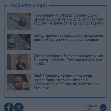
Διαβάστε ακόμη
Τα «γεράκια» της Ψάθας: Έσωσαν από τη
μεγάλη φωτιά τη γειτονιά που κάποτε τους
έδιωχνε - «Πέρασε όλη η ζωή μπροστά μου»
Κυνήγι χρόνου στα λεωφορεία: Δρομολόγια
που «δεν βγαίνουν» και προειδοποιήσεις
Σοκ στο Μεξικό: Influencer εκτελέστηκε σε
ζωντανή μετάδοση - Τον πυροβόλησαν στο
κεφάλι
Παιδιά ζούσαν για μέρες με τη νεκρή
μητέρα τους και τον πρώην της: Η
μυστηριώδης υπόθεση και το livestream
λίγο πριν
επόμενο
άρθρο