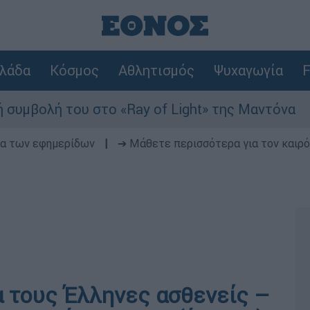
λάδα
Κόσμος
Αθλητισμός
Ψυχαγωγία
F
του στο «Ray of Light» της Μαντόνα
Φωτι
δα των εφημερίδων
|
➔ Μάθετε περισσότερα για τον καιρό
α τους Έλληνες ασθενείς –