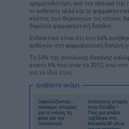
χρηματοδότηση από την πλευρά της π
οι ασθενείς αλλά και οι φαρμακευτικ
κόστος των θεραπειών τις οποίες θα
δημόσια φαρμακευτική δαπάνη.
Ενδεικτικό είναι ότι στο 64% κινήθη
ασθενών στη φαρμακευτική δαπάνη γι
Το 54% της συνολικής δαπάνης καλύφ
έναντι 6% που ήταν το 2012, ενώ στ
για το ίδιο έτος.
Διαβάστε ακόμη
Ξεφυλλίζοντας...
Απίστευτη ιστορία
τέσσερις ιστορίες
στην Ελλάδα –
για τη γνώση, τη
Πώς μια μπάλα
φύση και την
ταξίδεψε στη
τεχνολογία
θάλασσα 80 μίλια
για να κρατήσει