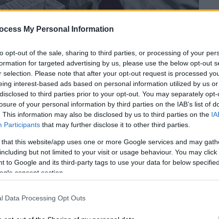
ocess My Personal Information
to opt-out of the sale, sharing to third parties, or processing of your per
formation for targeted advertising by us, please use the below opt-out s
r selection. Please note that after your opt-out request is processed y
eing interest-based ads based on personal information utilized by us or
disclosed to third parties prior to your opt-out. You may separately opt-
losure of your personal information by third parties on the IAB’s list of
. This information may also be disclosed by us to third parties on the
IA
Participants
that may further disclose it to other third parties.
 το ΕΘΝΟΣ στη Google
 that this website/app uses one or more Google services and may gath
οχή των ασθενών
για τα
φάρμακα
, καθώς
including but not limited to your visit or usage behaviour. You may click 
 to Google and its third-party tags to use your data for below specifi
πό την τσέπη τους αυξάνονται.
ogle consent section.
l Data Processing Opt Outs