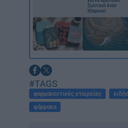
ζωντανό έναν
30χρονο!
#TAGS
φαρμακευτικές εταιρείες
ειδή
φάρμακα