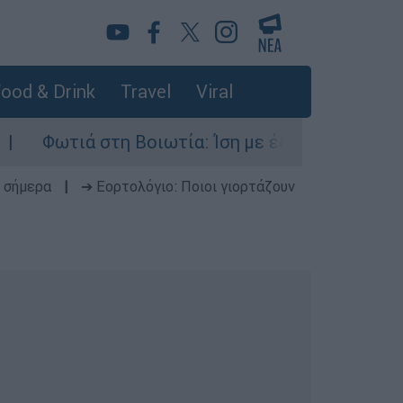
ood & Drink
Travel
Viral
ά στη Βοιωτία: Ίση με έξι ατομικές βόμβες της 
 σήμερα
|
➔ Εορτολόγιο: Ποιοι γιορτάζουν