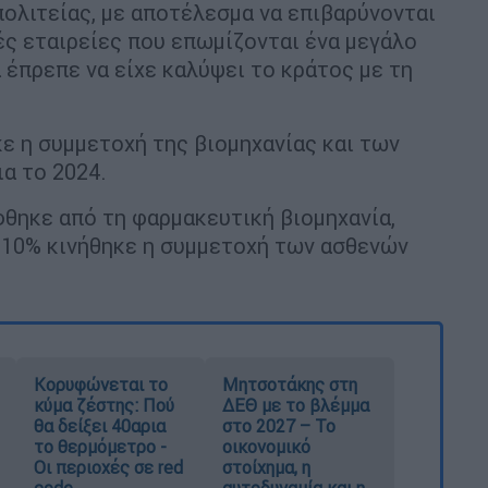
ολιτείας, με αποτέλεσμα να επιβαρύνονται
ές εταιρείες που επωμίζονται ένα μεγάλο
 έπρεπε να είχε καλύψει το κράτος με τη
κε η συμμετοχή της βιομηχανίας και των
α το 2024.
θηκε από τη φαρμακευτική βιομηχανία,
ο 10% κινήθηκε η συμμετοχή των ασθενών
Κορυφώνεται το
Μητσοτάκης στη
κύμα ζέστης: Πού
ΔΕΘ με το βλέμμα
θα δείξει 40αρια
στο 2027 – Το
το θερμόμετρο -
οικονομικό
Οι περιοχές σε red
στοίχημα, η
code
αυτοδυναμία και η