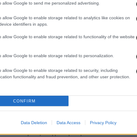
το 2023. Όπως προκύπτει από την έρευνα
to allow Google to send me personalized advertising.
αυξήθηκε από τα 740 εκατ. ευρώ που ήταν
o allow Google to enable storage related to analytics like cookies on
evice identifiers in apps.
θείται τα τελευταία χρόνια, όπως φαίνεται
o allow Google to enable storage related to functionality of the website
ς πολίτες, αφού υποχρεώνονται να βάλουν
απείες τους
.
o allow Google to enable storage related to personalization.
κάθαρα ότι οι ασθενείς στη χώρα μας για
κες, πρέπει να καταβάλουν περισσότερα
o allow Google to enable storage related to security, including
cation functionality and fraud prevention, and other user protection.
νιαία δαπάνη υγείας των νοικοκυριών
κατευθύνεται στη φαρμακευτική περίθαλψη
CONFIRM
ών αναγκών.
ν το βαρύτερο φορτίο για την ελληνική
Data Deletion
Data Access
Privacy Policy
πράξη ότι οι θεραπείες κοστίζουν κάθε
είλεται κυρίως στη μειωμένη