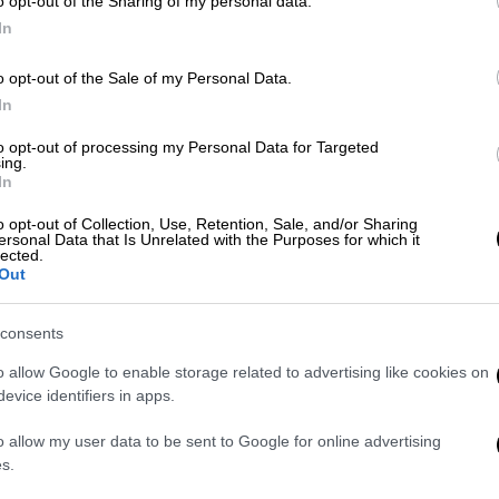
o opt-out of the Sharing of my personal data.
ν: Όποιος δεν κάνει τη δουλειά του θα
In
o opt-out of the Sale of my Personal Data.
In
ά για πρώτη φορά στην Ελλάδα – Τι
to opt-out of processing my Personal Data for Targeted
ing.
In
o opt-out of Collection, Use, Retention, Sale, and/or Sharing
ersonal Data that Is Unrelated with the Purposes for which it
lected.
Out
και Βιομηχανικών Ερευνών
(ΙΟΒΕ) και του
σεων Ελλάδος
(ΣΦΕΕ) για το 2024, δείχνει
consents
πολιτών για φαρμακευτικές θεραπείες
,
πάνης που καλύφθηκε από τη
φαρμακευτική
o allow Google to enable storage related to advertising like cookies on
evice identifiers in apps.
o allow my user data to be sent to Google for online advertising
ονιά οι Έλληνες ασθενείς αναγκάστηκαν να
s.
περισσότερα από την τσέπη τους για να