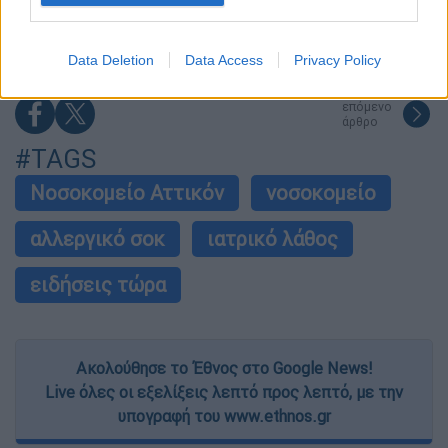
ανέμων σήμερα: Σε κατάσταση Red Code η
Αττική και άλλες 5 περιοχές
I want to allow Google to enable storage
related to security, including authentication
Data Deletion
Data Access
Privacy Policy
functionality and fraud prevention, and other
user protection.
επόμενο
άρθρο
#TAGS
Νοσοκομείο Αττικόν
νοσοκομείο
αλλεργικό σοκ
ιατρικό λάθος
ειδήσεις τώρα
Ακολούθησε το Έθνος στο Google News!
Live όλες οι εξελίξεις λεπτό προς λεπτό, με την
υπογραφή του www.ethnos.gr