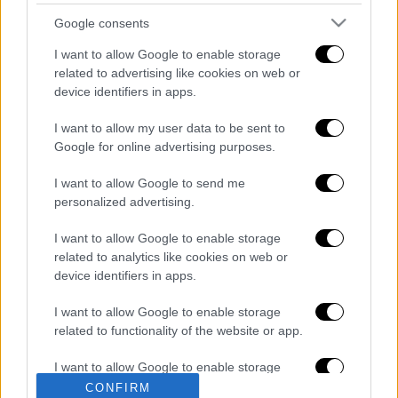
καμία επίπτωση για την υγεία της.
Google consents
Για το συμβάν αυτό η Διοίκηση έχει διατάξει
I want to allow Google to enable storage
ήδη τη
διενέργεια ΕΔΕ
για τη διερεύνηση
related to advertising like cookies on web or
των συνθηκών του συμβάντος.
device identifiers in apps.
I want to allow my user data to be sent to
Διαβάστε ακόμη
Google for online advertising purposes.
Από το Μίσιγκαν στον Λευκό Οίκο: Τι
σημαίνει η νίκη του Αμπντούλ Ελ-Σαγέντ
I want to allow Google to send me
για τους Δημοκρατικούς
personalized advertising.
I want to allow Google to enable storage
O στρατηγός ήταν σχιζοφρενής, εμμονικός,
πλησίαζε τα 75 όταν τον αντάμωσε η δόξα –
related to analytics like cookies on web or
Εκείνος που άλλαξε την πορεία της
device identifiers in apps.
Ιστορίας!
I want to allow Google to enable storage
Πώς πνίγηκε το 4χρονο παιδί σε πισίνα
στην Πάρο: Οι γονείς ήταν στη θάλασσα, ο
related to functionality of the website or app.
μπάρμαν έπεσε να το σώσει
I want to allow Google to enable storage
related to personalization.
Εκρηκτικό κοκτέιλ ζέστης και ισχυρών
CONFIRM