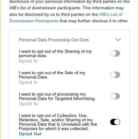
disclosure of your personal information by third parties on the
ΔΗΜΗΤΡΟΠΟΥΛΟΣ)
IAB’s list of downstream participants. This information may
also be disclosed by us to third parties on the
IAB’s List of
Downstream Participants
that may further disclose it to other
Προσθέστε το ΕΘΝΟΣ στη Google
third parties.
Please note that this website/app uses one or more Google
Personal Data Processing Opt Outs
Ένορκη Διοικητική Εξέταση
διετάχθη από το
services and may gather and store information including but
νοσοκομείο Αττικόν
για το αλλεργικό
not limited to your visit or usage behaviour. You may click to
I want to opt-out of the Sharing of my
personal data.
grant or deny consent to Google and its third-party tags to
επεισόδιο σε 22χρονη από χορήγηση λάθος
Opted In
use your data for below specified purposes in below Google
αγωγής.
consent section.
I want to opt-out of the Sale of my
Personal Data.
Η ανακοίνωση του «Αττικόν»
Opted In
Την Κυριακή 5 Οκτωβρίου 2025 και περί
I want to opt-out of processing my
Personal Data for Targeted Advertising.
ώρας 21:00΄,
χορηγήθηκε, χωρίς ιατρική
Opted In
ένδειξη
, σε ασθενή του Νοσοκομείου μας,
I want to opt-out of Collection, Use,
φαρμακευτική αγωγή και η ασθενής
Retention, Sale, and/or Sharing of my
Personal Data that Is Unrelated with the
παρουσίασε
αλλεργική αντίδραση
, η οποία
Purposes for which it was collected.
αντιμετωπίστηκε άμεσα, επιτυχώς και χωρίς
Opted Out