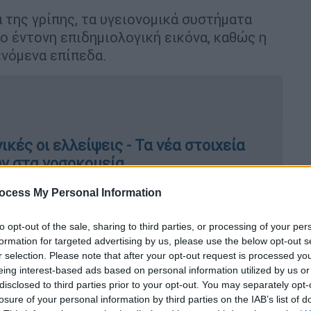
 της γρίπης, τα υγειονομικά συστήματα
ο έντονη επιδημιολογική εικόνα, καθώς η
ενόμενα επίπεδα.
κές οι ελλείψεις - Τα νέα στοιχεία
ν στα νοσοκομεία
ocess My Personal Information
to opt-out of the sale, sharing to third parties, or processing of your per
ν νέων μεταλλάξεων του
υποστελέχους Κ
formation for targeted advertising by us, please use the below opt-out s
ύ
των ευπαθών ομάδων, καθώς ο χρόνος
r selection. Please note that after your opt-out request is processed y
ην ενίσχυση της ανοσιακής θωράκισης του
eing interest-based ads based on personal information utilized by us or
disclosed to third parties prior to your opt-out. You may separately opt-
losure of your personal information by third parties on the IAB’s list of