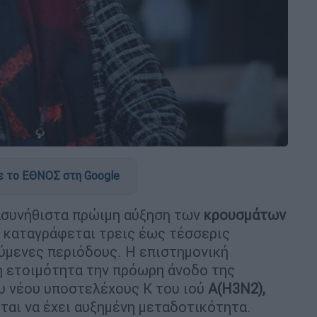
 το ΕΘΝΟΣ στη Google
ασυνήθιστα πρώιμη αύξηση των
κρουσμάτων
α καταγράφεται τρεις έως τέσσερις
ύμενες περιόδους. Η επιστημονική
η ετοιμότητα την πρόωρη άνοδο της
ου νέου υποστελέχους Κ του ιού
Α(H3N2),
εται να έχει αυξημένη μεταδοτικότητα.