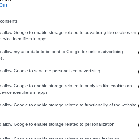
νικής κοινότητας
Out
υθεί με ιδιαίτερη προσοχή την εξέλιξη του
consents
οκτήσει πολλαπλές νέες
μεταλλάξεις
που
o allow Google to enable storage related to advertising like cookies on
ησής του από το στέλεχος αναφοράς J.2,
evice identifiers in apps.
ευή του τρέχοντος εποχικού εμβολίου. Ως
o allow my user data to be sent to Google for online advertising
ατα σχετικά με ενδεχόμενη αυξημένη
s.
ς από την ανοσολογική απάντηση, αλλά και
κότητας του εμβολίου, δεδομένου ότι οι
to allow Google to send me personalized advertising.
ιορίσουν την επικαιροποιημένη
μειώνει η κ.
Τσικρικά
.
o allow Google to enable storage related to analytics like cookies on
evice identifiers in apps.
o allow Google to enable storage related to functionality of the website
τον υπότυπο
H3N2
παραμένει σε μεγάλο
ση να προκαλεί βαρύτερη νόσο σε
o allow Google to enable storage related to personalization.
τητες. Για το λόγο αυτό, δίνεται ισχυρή
ευπαθείς ομάδες πληθυσμού, όπως για
o allow Google to enable storage related to security, including