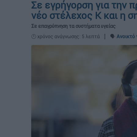
Σε εγρήγορση για την π
νέο στέλεχος Κ και η σ
Σε επαγρύπνηση τα συστήματα υγείας
🕛 χρόνος ανάγνωσης: 5 λεπτά ┋ 🗣️
Ανοικτό 