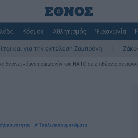
λάδα
Κόσμος
Αθλητισμός
Ψυχαγωγία
F
α την εκτέλεση Ζαμπούνη
Ζάκυνθος: Τι απ
α δείχνει «άμεση εμπλοκή» του ΝΑΤΟ σε επιθέσεις σε ρωσι
ικής κοινότητας
📌 Τα κλινικά συμπτώματα