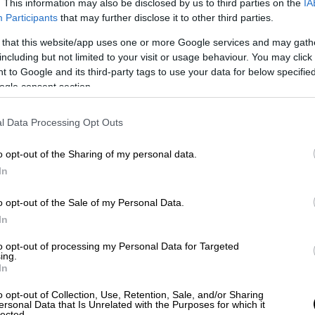
λάδα παραμένει σε χαμηλά επίπεδα,
. This information may also be disclosed by us to third parties on the
IA
Participants
that may further disclose it to other third parties.
σκεται σε εγρήγορση για την παρακολούθηση
 that this website/app uses one or more Google services and may gath
including but not limited to your visit or usage behaviour. You may click 
ταματούλα Τσικρικ
ά, πρόεδρο Ομάδας
 to Google and its third-party tags to use your data for below specifi
πνίσματος Ευρωπαϊκής Πνευμονολογικής
ogle consent section.
logy Section,
πρόεδρο Ένωσης
 να μας εξηγήσει τι είναι το υποστέλεχος
l Data Processing Opt Outs
 η πορεία της εποχικής γρίπης φέτος.
o opt-out of the Sharing of my personal data.
ολογικά δεδομένα των διεθνών οργανισμών
In
ής γρίπης καταγράφεται αρκετά νωρίτερα
o opt-out of the Sale of my Personal Data.
η ενό
ς νέου υποστελέχους Κ της γρίπης
In
σε υψηλά ποσοστά κατά την αντίστοιχη
 Για τη γηραιά ήπειρο, το
Ευρωπαϊκό
to opt-out of processing my Personal Data for Targeted
ing.
ν (ECDC
) αναφέρει ότι το 86% των
In
έλεχος Κ, δηλαδή σε ένα αντιγονικά
o opt-out of Collection, Use, Retention, Sale, and/or Sharing
A(H3N2)», τονίζει μιλώντας στο ΑΠΕ-ΜΠΕ.
ersonal Data that Is Unrelated with the Purposes for which it
lected.