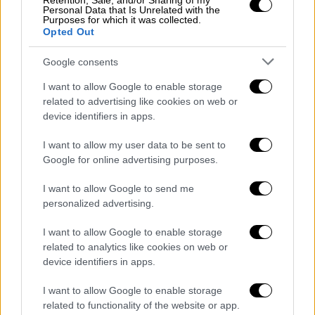
Retention, Sale, and/or Sharing of my
μήνες να έχουμε καταφέρει να το
Personal Data that Is Unrelated with the
Purposes for which it was collected.
πετύχουμε» δήλωσε στην Ναυτεμπορική TV
Opted Out
προσθέτοντας:
«γίνονται οι κατάλληλες
Google consents
εργασίες μεταξύ των υπουργείων, όλων των
εμπλεκόμενων υπουργείων, έτσι ώστε αυτό
I want to allow Google to enable storage
να το πετύχουμε»
.
related to advertising like cookies on web or
device identifiers in apps.
Η δέσμευση Γεωργιάδη
I want to allow my user data to be sent to
Πάντως, η ένταξη των νοσηλευτών στα
Google for online advertising purposes.
βαρέα και ανθυγιεινά έχει αποτελέσει
I want to allow Google to send me
πολλές φορές αντικείμενο δεσμεύσεων των
personalized advertising.
κυβερνητικών στελεχών, αλλά και του
υπουργού
υγείας
Άδωνι Γεωργιάδη
.
I want to allow Google to enable storage
related to analytics like cookies on web or
Χαρακτηριστικό είναι ότι από τον
Μάιο του
device identifiers in apps.
2025
ο κ. Γεωργιάδης είχε δεσμευτεί ότι θα
I want to allow Google to enable storage
ικανοποιήσει το αίτημα του κλάδου
related to functionality of the website or app.