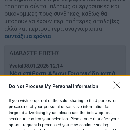
τροποποιούνται πλήρως οι εργασιακές και
οικονομικές τους συνθήκες, καθώς θα
μπορούν να έχουν περισσότερες απολαβές
αλλά και περισσότερα αναγνωρίσιμα
συντάξιμα χρόνια
.
ΔΙΑΒΑΣΤΕ ΕΠΙΣΗΣ
Υγεία
|
08.01.2026 12:14
Νέα επίθεση Άδωνι Γεωργιάδη κατά
εργαζομένων - Οι βολές για το
Do Not Process My Personal Information
Νοσοκομείο «Άγιος Σάββας» με
αφορμή τα νέα χειρουργεία
If you wish to opt-out of the sale, sharing to third parties, or
processing of your personal or sensitive information for
Υγεία
|
09.01.2026 06:28
targeted advertising by us, please use the below opt-out
section to confirm your selection. Please note that after your
Αυξημένα κρούσματα γρίπης εξαιτίας
opt-out request is processed you may continue seeing
του στελέχους Κ - Πότε θα υπάρξει