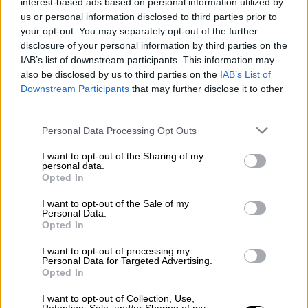
interest-based ads based on personal information utilized by
αποκλιμάκωση, τι να προσέξετε
us or personal information disclosed to third parties prior to
your opt-out. You may separately opt-out of the further
disclosure of your personal information by third parties on the
IAB’s list of downstream participants. This information may
also be disclosed by us to third parties on the
IAB’s List of
Πρόκειται για ένα πρόβλημα που απασχολεί
Downstream Participants
that may further disclose it to other
τον κλάδο εδώ και πολλά χρόνια, καθώς
third parties.
σήμερα
οι μισοί νοσηλευτές
είναι
Please note that this website/app uses one or more Google
Personal Data Processing Opt Outs
ενταγμένοι στα βαρέα και ανθυγιεινά και
services and may gather and store information including but
άλλοι μισοί όχι.
not limited to your visit or usage behaviour. You may click to
I want to opt-out of the Sharing of my
personal data.
grant or deny consent to Google and its third-party tags to
Opted In
Ο
υφυπουργός
Υγείας
Μάριος
use your data for below specified purposes in below Google
Θεμιστοκλέους
σε δηλώσεις του
consent section.
I want to opt-out of the Sale of my
Personal Data.
προανήγγειλε ότι το αίτημα του κλάδου θα
Opted In
ικανοποιηθεί τους επόμενους μήνες.
I want to opt-out of processing my
Personal Data for Targeted Advertising.
«Εμείς, ως
Υπουργείο Υγείας
συμφωνούμε με
Opted In
την ένταξή τους στα βαρέα και ανθυγιεινά
και στόχος μας είναι μέσα στους επόμενους
I want to opt-out of Collection, Use,