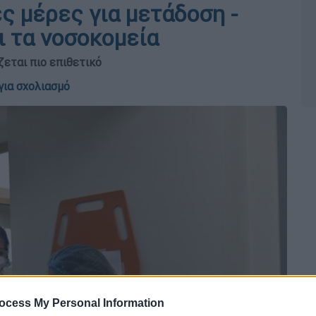
ες μέρες για μετάδοση -
ι τα νοσοκομεία
ζεται πιο επιθετικό
για σχολιασμό
ocess My Personal Information