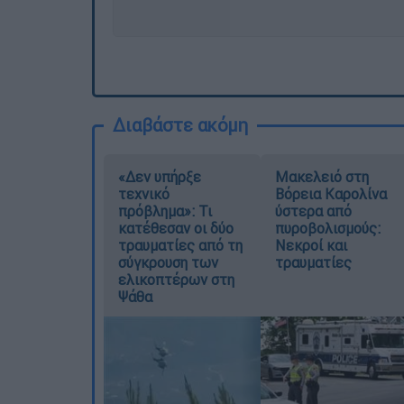
Διαβάστε ακόμη
«Δεν υπήρξε
Μακελειό στη
τεχνικό
Βόρεια Καρολίνα
πρόβλημα»: Τι
ύστερα από
κατέθεσαν οι δύο
πυροβολισμούς:
τραυματίες από τη
Νεκροί και
σύγκρουση των
τραυματίες
ελικοπτέρων στη
Ψάθα