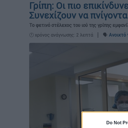
Γρίπη: Οι πιο επικίνδυν
Συνεχίζουν να πνίγοντα
Το φετινό στέλεχος του ιού της γρίπης εμφανί
🕛 χρόνος ανάγνωσης: 2 λεπτά ┋ 🗣️
Ανοικτό 
Do Not Pr