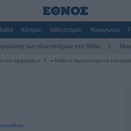
λάδα
Κόσμος
Αθλητισμός
Ψυχαγωγία
F
ουση των ελικοπτέρων στη Ψάθα
Μακελειό 
δα των εφημερίδων
|
➔ Μάθετε περισσότερα για τον καιρό
για μετάδοση