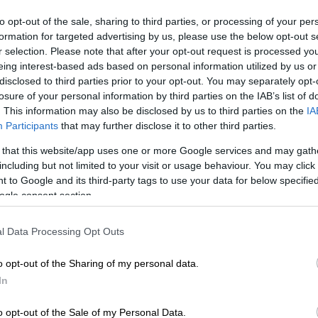
to opt-out of the sale, sharing to third parties, or processing of your per
formation for targeted advertising by us, please use the below opt-out s
r selection. Please note that after your opt-out request is processed y
eing interest-based ads based on personal information utilized by us or
disclosed to third parties prior to your opt-out. You may separately opt-
losure of your personal information by third parties on the IAB’s list of
. This information may also be disclosed by us to third parties on the
IA
Participants
that may further disclose it to other third parties.
 that this website/app uses one or more Google services and may gath
including but not limited to your visit or usage behaviour. You may click 
 το ΕΘΝΟΣ στη Google
 to Google and its third-party tags to use your data for below specifi
ogle consent section.
ουσίασε μία μικρή κάμψη την τελευταία
l Data Processing Opt Outs
υστικό συγκυτιακό ιό - RSV που
νεχίζουν να ασφυκτιούν
από περιστατικά.
o opt-out of the Sharing of my personal data.
In
 προκληθεί
έντονη ανησυχία στους γονείς
ου Νοσοκομείου
Παίδων
.
o opt-out of the Sale of my Personal Data.