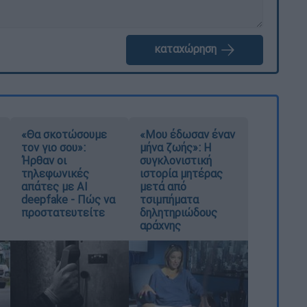
καταχώρηση
«Θα σκοτώσουμε
«Μου έδωσαν έναν
τον γιο σου»:
μήνα ζωής»: Η
Ήρθαν οι
συγκλονιστική
τηλεφωνικές
ιστορία μητέρας
απάτες με AI
μετά από
deepfake - Πώς να
τσιμπήματα
προστατευτείτε
δηλητηριώδους
αράχνης