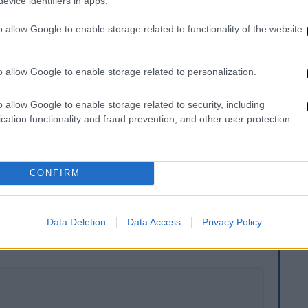
evice identifiers in apps.
ή της γρίπης τύπου Α, που ανήκει στο
 «υποκλάδος K», προκαλεί
ιδιαίτερη
o allow Google to enable storage related to functionality of the website
μεταδοτική.
o allow Google to enable storage related to personalization.
ίς
: όσοι εμφανίζουν πυρετό θα πρέπει να
άσουν τουλάχιστον 24 ώρες χωρίς πυρετό,
o allow Google to enable storage related to security, including
άκων και να υπάρχει σαφής βελτίωση των
cation functionality and fraud prevention, and other user protection.
ανιστεί πυρετός, προτείνεται παραμονή
ρες από την έναρξη της νόσου.
CONFIRM
. Το ΕΘΝΟΣ θα παρεμβαίνει και τα προσβλητικά σχόλια θα
Data Deletion
Data Access
Privacy Policy