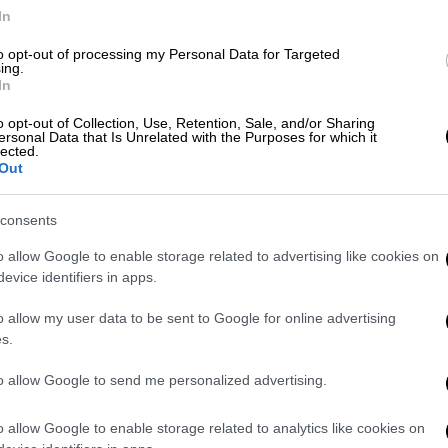
In
 μεταδοτική ιογενής λοίμωξη του
 κυρίως μέσω των σταγονιδίων που
to opt-out of processing my Personal Data for Targeted
ing.
τερνίζεται ή ακόμη και μιλά
. Για τον λόγο
In
ρηση βασικών μέτρων προστασίας παίζουν
ης διασποράς, σύμφωνα με τους ειδικούς.
o opt-out of Collection, Use, Retention, Sale, and/or Sharing
ersonal Data that Is Unrelated with the Purposes for which it
lected.
 για μετάδοση
Out
ου ΕΟΔΥ, οι
πρώτες τρεις έως τέσσερις
consents
ωμάτων, θεωρούνται το πιο «επικίνδυνο»
o allow Google to enable storage related to advertising like cookies on
ς σε άλλους. Αν και τα συμπτώματα συνήθως
evice identifiers in apps.
ε αρκετές περιπτώσεις -όπως στον επίμονο
 δύο εβδομάδες ή και περισσότερο.
o allow my user data to be sent to Google for online advertising
s.
 της γρίπης που εμφανίζεται πιο επιθετικό
,
to allow Google to send me personalized advertising.
τις δύο πρώτες ημέρες μετά την εμφάνιση
o allow Google to enable storage related to analytics like cookies on