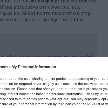
ιχεία
, ένα βαζάκι
βρεφικής τροφής των 190
έθηκε μολυσμένο στην Αυστρία, ενώ
ο φως και άλλα ύποπτα περιστατικά στην
ντα να αποσύρονται προληπτικά από τα
r: «Αυτό που πιστεύουμε για τα παιδιά
κότητα»
ocess My Personal Information
to opt-out of the sale, sharing to third parties, or processing of your per
υγκέντρωση στο κέντρο της Αθήνας
formation for targeted advertising by us, please use the below opt-out s
r selection. Please note that after your opt-out request is processed y
eing interest-based ads based on personal information utilized by us or
disclosed to third parties prior to your opt-out. You may separately opt-
losure of your personal information by third parties on the IAB’s list of