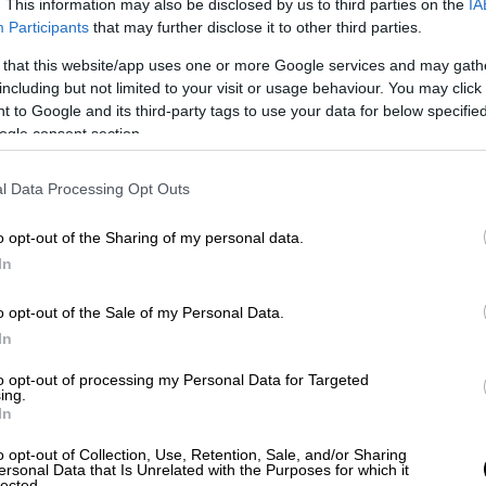
. This information may also be disclosed by us to third parties on the
IA
στόχος εκβιασμού
, καθώς ο δράστης φέρεται
Participants
that may further disclose it to other third parties.
μέσω
ηλεκτρονικού ταχυδρομείου
. Η
 that this website/app uses one or more Google services and may gath
έσως τις αρχές και προχώρησε στη
including but not limited to your visit or usage behaviour. You may click 
αχείριση της κρίσης. Ταυτόχρονα,
 to Google and its third-party tags to use your data for below specifi
 καμία σχέση με τη διαδικασία παραγωγής ή
ogle consent section.
ποτελεί «εξωτερική εγκληματική
l Data Processing Opt Outs
o opt-out of the Sharing of my personal data.
In
ιρεία ξεκαθαρίζει πως δεν συντρέχει
o opt-out of the Sale of my Personal Data.
αταναλωτές στην Ελλάδα. Η ανάκληση
In
ίδες που κυκλοφόρησαν σε άλλες χώρες,
ων. Όπως τονίζεται, τα προϊόντα που
to opt-out of processing my Personal Data for Targeted
ing.
χετίζονται με το συμβάν και είναι
In
o opt-out of Collection, Use, Retention, Sale, and/or Sharing
ersonal Data that Is Unrelated with the Purposes for which it
ό την ανάκληση βρεφικών τροφών στο
lected.