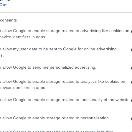
αναλωτές
Out
 της εταιρείας που αναρτήθηκε στην
consents
λάδα δεν επηρεάζεται από την ανάκληση που
o allow Google to enable storage related to advertising like cookies on
λα σημειώνεται ότι «τα βαζάκια βρεφικών
evice identifiers in apps.
η SPAR Αυστρίας ανακαλούνται επί του
αυτή προκαλεί ανησυχία και σε πολλούς
o allow my user data to be sent to Google for online advertising
s.
to allow Google to send me personalized advertising.
 βαζάκια βρεφικών τροφών HiPP που
ίας.
o allow Google to enable storage related to analytics like cookies on
λάδα δεν επηρεάζεται από την ανάκληση.
evice identifiers in apps.
λάττωμα προϊόντος ή ποιότητας από
 από το εργοστάσιο της HiPP σε άριστη
o allow Google to enable storage related to functionality of the website
ατική ενέργεια που βρίσκεται υπό
o allow Google to enable storage related to personalization.
o allow Google to enable storage related to security, including