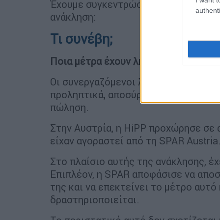
Έχουμε συγκεντρώσει για εσάς τις β
authenti
ανάκληση:
Τι συνέβη;
Ποια μέτρα έχουν ληφθεί;
Οι συνεργαζόμενοι λιανέμποροι στην
προληπτικά, αποσύροντας όλα τα βα
πώληση.
Στην Αυστρία, η HiPP προχώρησε σε
είχαν αγοραστεί από τη SPAR Austria
Στο πλαίσιο αυτής της ανάκλησης, έχ
Επιπλέον, η SPAR αποφάσισε να αποσ
της και να επεκτείνει το μέτρο αυτό
δραστηριοποιείται.