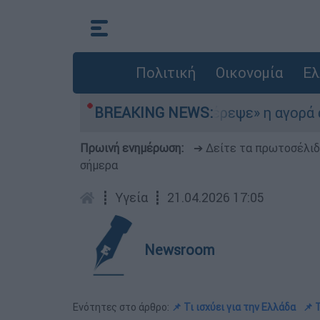
Πολιτική
Οικονομία
Ελ
το Αιγαίο
BREAKING NEWS:
«Στέρεψε» η αγορά από πινακίδ
Πρωινή ενημέρωση:
➔ Δείτε τα πρωτοσέλι
σήμερα
┋
Υγεία
┋
21.04.2026 17:05
Newsroom
Ενότητες στο άρθρο:
📌 Τι ισχύει για την Ελλάδα
📌 