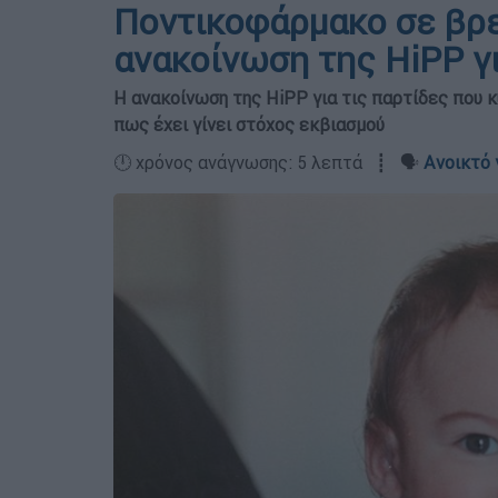
Ποντικοφάρμακο σε βρ
ανακοίνωση της HiPP γ
Η ανακοίνωση της HiPP για τις παρτίδες που 
πως έχει γίνει στόχος εκβιασμού
🕛 χρόνος ανάγνωσης: 5 λεπτά ┋ 🗣️
Ανοικτό 