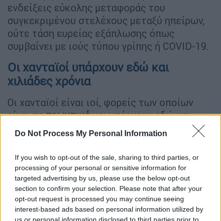
ενδείξεις εύκολης μεταφοράς του
συγκεκριμένου στελέχους μεταξύ ηπείρων,
ούτε τάση ευρείας εξάπλωσης όπως
συμβαίνει με ιούς τύπου γρίπης ή COVID-19.
Οι χανταϊοί υπάρχουν εδώ και
χιλιάδες χρόνια
Οι χανταϊοί είναι ιοί, φορείς των οποίων
είναι τα
τρωκτικά
και υπάρχουν εδώ και
χιλιάδες χρόνια
αναφέρει ο κ. Μαγιορκίνης.
Do Not Process My Personal Information
Εξηγεί ότι
στη Νότια Αμερική υπάρχουν
If you wish to opt-out of the sale, sharing to third parties, or
συγκεκριμένοι χανταϊοί
, οι οποίοι λέγονται
processing of your personal or sensitive information for
οι «ιοί του Νέου Κόσμου». Η επιστημονική
targeted advertising by us, please use the below opt-out
κοινότητα γνωρίζει ότι ο ιός των Άνδεων
section to confirm your selection. Please note that after your
σπανίως και δύσκολα μεν, μπορεί να
opt-out request is processed you may continue seeing
interest-based ads based on personal information utilized by
μεταδοθεί από άνθρωπο. Τα στελέχη που
us or personal information disclosed to third parties prior to