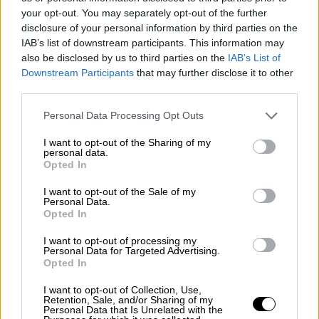
εντοπίζονται στη Νότια Αμερική, όπως αυτό
your opt-out. You may separately opt-out of the further
των Άνδεων, συνδέονται κυρίως με σοβαρά
disclosure of your personal information by third parties on the
αναπνευστικά σύνδρομα και παρουσιάζουν
IAB’s list of downstream participants. This information may
also be disclosed by us to third parties on the
IAB’s List of
υψηλότερη θνητότητα σε σύγκριση με τα
Downstream Participants
that may further disclose it to other
ευρωπαϊκά στελέχη.
third parties.
«Οι ιοί χανταϊού
στην Ευρώπη και στην
Please note that this website/app uses one or more Google
Personal Data Processing Opt Outs
Ελλάδα
έχουν διαφορετική επικινδυνότητα
services and may gather and store information including but
not limited to your visit or usage behaviour. You may click to
I want to opt-out of the Sharing of my
και ηπιότερη κλινική εικόνα, από αυτούς της
personal data.
grant or deny consent to Google and its third-party tags to
Λατινικής Αμερικής, χωρίς μετάδοση από
Opted In
use your data for below specified purposes in below Google
άνθρωπο σε άνθρωπο και προκαλούν
consent section.
I want to opt-out of the Sale of my
διαφορετικό σύνδρομο», εξηγεί ο κ.
Personal Data.
Opted In
Μαγιορκίνης.
I want to opt-out of processing my
Τονίζει μάλιστα ότι αυτά είναι γνωστά και
Personal Data for Targeted Advertising.
Opted In
δεν θεωρεί ότι υπάρχει υψηλή
επικινδυνότητα για τη δημόσια υγεία.
I want to opt-out of Collection, Use,
Retention, Sale, and/or Sharing of my
Personal Data that Is Unrelated with the
Ο καθηγητής εξηγεί ότι
η θνητότητα των ιών