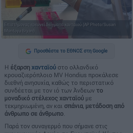
Επιστήμονας ερευνεί δείγματα χανταϊού (AP Photo/Susan
Montoya Bryan)
Προσθέστε το ΕΘΝΟΣ στη Google
Η
έξαρση
χανταϊού
στο ολλανδικό
κρουαζιερόπλοιο MV Hondius προκάλεσε
διεθνή ανησυχία, καθώς το περιστατικό
συνδέεται με τον ιό των Άνδεων
το
μοναδικό στέλεχος χανταϊού
με
τεκμηριωμένη, αν και
σπάνια
,
μετάδοση από
άνθρωπο σε άνθρωπο
.
Παρά τον συναγερμό που σήμανε στις