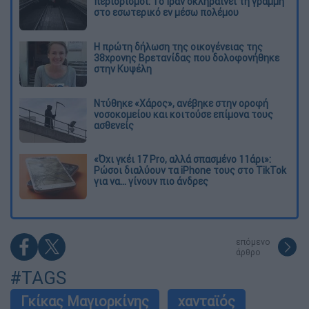
περιορισμοί: Το Ιράν σκληραίνει τη γραμμή
στο εσωτερικό εν μέσω πολέμου
Η πρώτη δήλωση της οικογένειας της
38χρονης Βρετανίδας που δολοφονήθηκε
στην Κυψέλη
Ντύθηκε «Χάρος», ανέβηκε στην οροφή
νοσοκομείου και κοιτούσε επίμονα τους
ασθενείς
«Όχι γκέι 17 Pro, αλλά σπασμένο 11άρι»:
Ρώσοι διαλύουν τα iPhone τους στο TikTok
για να... γίνουν πιο άνδρες
επόμενο
άρθρο
#TAGS
Γκίκας Μαγιορκίνης
χανταϊός