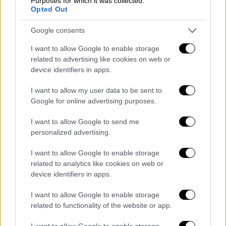
Purposes for which it was collected.
Opted Out
της Λατινικής Αμερικής κυμαίνεται από 10
έως 30%
. Ωστόσο, όπως επισημαίνει αυτή η
Google consents
εκτίμηση θεωρείται υψηλή διότι τα
I want to allow Google to enable storage
κρούσματα με ήπια συμπτώματα «κατά πάσα
related to advertising like cookies on web or
πιθανότητα δεν διαγιγνώσκονται ούτε
device identifiers in apps.
καταγράφονται, οπότε μιλάμε για
υπερεκτίμηση».
I want to allow my user data to be sent to
Google for online advertising purposes.
Ο
Παγκόσμιος Οργανισμός Υγείας
εκτιμά ότι
I want to allow Google to send me
υπάρχουν από 10.000 έως 100.000 ανθρώπινα
personalized advertising.
περιστατικά παγκοσμίως κάθε χρόνο, με τη
σοβαρότητα να ποικίλει ανάλογα με το
I want to allow Google to enable storage
στέλεχος.
related to analytics like cookies on web or
device identifiers in apps.
«Για τους χανταϊούς που βρίσκονται στην
I want to allow Google to enable storage
Ευρώπη
η θνητότητα θεωρείται σημαντικά
related to functionality of the website or app.
χαμηλότερη
. Δεν έχουμε όμως, ακριβή
εκτίμηση. Υπολογίζουμε ότι είναι γύρω στο
I want to allow Google to enable storage