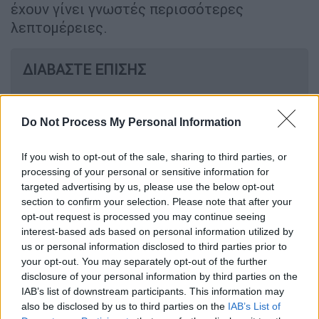
έχουν γίνει γνωστές περισσότερες
λεπτομέρειες.
ΔΙΑΒΑΣΤΕ ΕΠΙΣΗΣ
Υγεία
|
10.05.2026 06:20
Πώς η κλιματική αλλαγή οδήγησε σε
Do Not Process My Personal Information
διπλασιασμό των κρουσμάτων
χανταϊού - Οι «κόκκινες περιοχές»
If you wish to opt-out of the sale, sharing to third parties, or
processing of your personal or sensitive information for
targeted advertising by us, please use the below opt-out
section to confirm your selection. Please note that after your
opt-out request is processed you may continue seeing
Προς το παρόν ο 70χρονος άνδρας δεν έχει
interest-based ads based on personal information utilized by
εμφανίσει κάποιο ύποπτο σύμπτωμα.
us or personal information disclosed to third parties prior to
your opt-out. You may separately opt-out of the further
Live εικόνα από το κρουαζιερόπλοιο
disclosure of your personal information by third parties on the
IAB’s list of downstream participants. This information may
also be disclosed by us to third parties on the
IAB’s List of