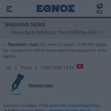
BREAKING NEWS:
ν έχω καμία σχέση με την επίθεση» λέει η 46χρο
δημοφιλές τώρα:
Σου καίει το μυαλό: Το Netflix έφερε
την ταινιάρα του Νόλαν που οι φαν έχουν κρυφό νο1 στην
καρδιά...
┋
Υγεία
┋
10.05.2026 13:34
Newsroom
Ενότητες στο άρθρο:
📌 Live εικόνα από το κρουαζιερόπλοιο
📌 Καθησυχαστικοί ΠΟΥ και Ισπανίδα υπουργός Υγείας