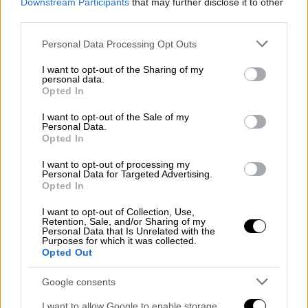
Downstream Participants
that may further disclose it to other
third parties.
Please note that this website/app uses one or more Google
Personal Data Processing Opt Outs
services and may gather and store information including but
video
not limited to your visit or usage behaviour. You may click to
I want to opt-out of the Sharing of my
personal data.
grant or deny consent to Google and its third-party tags to
Opted In
use your data for below specified purposes in below Google
consent section.
I want to opt-out of the Sale of my
Personal Data.
Opted In
Καθησυχαστικοί ΠΟΥ και Ισπανίδα
I want to opt-out of processing my
Personal Data for Targeted Advertising.
υπουργός Υγείας
Opted In
Όπως και τα στελέχη του ΠΟΥ, έτσι και η
I want to opt-out of Collection, Use,
Retention, Sale, and/or Sharing of my
Μόνικα Γκαρσία τόνισε ότι
δεν πρέπει να
Personal Data that Is Unrelated with the
Purposes for which it was collected.
υπάρχει ανησυχία για κίνδυνο εξάπλωσης
Opted Out
του ιού και ότι έχουν ληφθεί όλα τα
απαραίτητα μέτρα ασφαλείας.
Google consents
I want to allow Google to enable storage