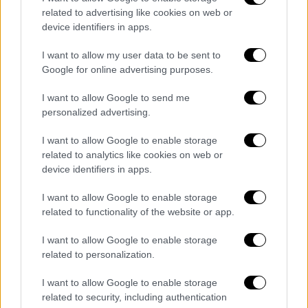
Σε μήνυμά του προς τους κατοίκους της
related to advertising like cookies on web or
Τενερίφης το Σάββατο, ο γενικός
device identifiers in apps.
διευθυντής του ΠΟΥ, Τέντρος Αντανόμ
Γκεμπρεγέσους, αναφέρθηκε στις ανησυχίες
I want to allow my user data to be sent to
Google for online advertising purposes.
για τον κίνδυνο εξάπλωσης.
I want to allow Google to send me
«Ο πόνος του 2020 είναι ακόμη πραγματικός
personalized advertising.
και δεν τον υποτιμώ ούτε στιγμή. Όμως
χρειάζεται να με ακούσετε καθαρά: αυτό δεν
I want to allow Google to enable storage
είναι άλλο ένα COVID.
Ο τρέχων κίνδυνος για
related to analytics like cookies on web or
device identifiers in apps.
τη δημόσια υγεία από τον χανταϊό παραμένει
χαμηλός. Οι συνάδελφοί μου και εγώ το
I want to allow Google to enable storage
έχουμε δηλώσει κατηγορηματικά και το
related to functionality of the website or app.
επαναλαμβάνω τώρα και σε εσάς
».
I want to allow Google to enable storage
Όπως έχει επισημανθεί τις τελευταίες
related to personalization.
ημέρες,
ο άνθρωπος κολλά χανταϊό μέσω
I want to allow Google to enable storage
επαφής με τρωκτικά, ιδιαίτερα όταν
related to security, including authentication