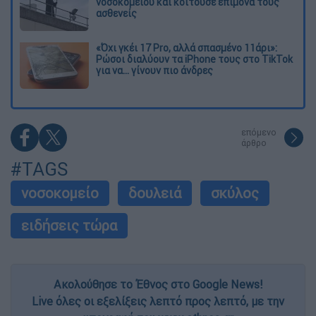
νοσοκομείου και κοιτούσε επίμονα τους
ασθενείς
«Όχι γκέι 17 Pro, αλλά σπασμένο 11άρι»:
Ρώσοι διαλύουν τα iPhone τους στο TikTok
για να... γίνουν πιο άνδρες
επόμενο
άρθρο
#TAGS
νοσοκομείο
δουλειά
σκύλος
ειδήσεις τώρα
Ακολούθησε το Έθνος στο Google News!
Live όλες οι εξελίξεις λεπτό προς λεπτό, με την