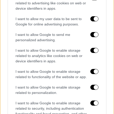
Ο Διοικητής του νοσοκομείου Μεταξά,
related to advertising like cookies on web or
Σαράντος Ευσταθόπουλος, δήλωσε:
device identifiers in apps.
«Ο
νέος μας συνάδελφος Ντύλαν
, γίνεται
I want to allow my user data to be sent to
Google for online advertising purposes.
μέρος μιας μεγάλης ομάδας ανθρώπων που
καθημερινά προσφέρουν φροντίδα,
I want to allow Google to send me
ανακούφιση και ελπίδα στους ογκολογικούς
personalized advertising.
μας ασθενείς.
I want to allow Google to enable storage
Μέσα από το πρόγραμμα “Παρέα με Ουρά”,
related to analytics like cookies on web or
device identifiers in apps.
αποδεικνύουμε ότι η ψυχοσυναισθηματική
υποστήριξη αποτελεί αναπόσπαστο κομμάτι
I want to allow Google to enable storage
της ολιστικής αντιμετώπισης της νόσου και
related to functionality of the website or app.
ότι ένα δημόσιο νοσοκομείο μπορεί να
I want to allow Google to enable storage
καινοτομεί με ανθρωπιά, συνέπεια και
related to personalization.
μηδενική επιβάρυνση για τον Έλληνα
φορολογούμενο.
I want to allow Google to enable storage
related to security, including authentication
Νιώθω ιδιαίτερη τιμή και μεγάλη ευθύνη που
functionality and fraud prevention, and other