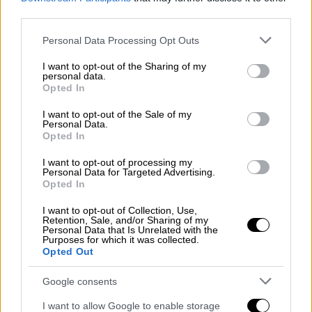
Ο
Ντύλαν
θα πραγματοποιεί
2 επισκέψεις
third parties.
την εβδομάδα
κατά τις πρώτες εβδομάδες
Please note that this website/app uses one or more Google
Personal Data Processing Opt Outs
εργασίας του, εναλλάξ Δευτέρα – Τρίτη και
services and may gather and store information including but
Πέμπτη – Παρασκευή, προκειμένου να έχουν
not limited to your visit or usage behaviour. You may click to
I want to opt-out of the Sharing of my
personal data.
τη δυνατότητα όλοι οι ασθενείς
να έρθουν
grant or deny consent to Google and its third-party tags to
Opted In
use your data for below specified purposes in below Google
σε επαφή με έναν σκύλο θεραπείας.
consent section.
I want to opt-out of the Sale of my
Personal Data.
Η υλοποίηση του προγράμματος
Opted In
πραγματοποιείται με μηδενική οικονομική
επιβάρυνση για το ΕΣΥ, αποδεικνύοντας πως
I want to opt-out of processing my
Personal Data for Targeted Advertising.
καινοτόμες δράσεις με ισχυρό κοινωνικό και
Opted In
ανθρωποκεντρικό αποτύπωμα μπορούν να
I want to opt-out of Collection, Use,
εφαρμοστούν μέσα από συνεργασίες,
Retention, Sale, and/or Sharing of my
Personal Data that Is Unrelated with the
εθελοντισμό και προσφορά.
Purposes for which it was collected.
Opted Out
«Ένα δημόσιο νοσοκομείο μπορεί να
Google consents
καινοτομεί με ανθρωπιά»
I want to allow Google to enable storage