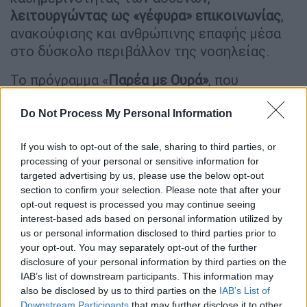
λειτουργώντας ως «γέφυρα» επικοινωνίας
,
ανακούφισης και ανθρώπινης επαφής μέσα
στο δύσκολο περιβάλλον της νοσηλείας.
Το πρόγραμμα «
Παρέα με Ουρά»
, που
ξεκίνησε το 2025 στο
Νοσοκομείο Μεταξά,
συμπλήρωσε ήδη έναν χρόνο επιτυχημένης
Do Not Process My Personal Information
λειτουργίας, επιβεβαιώνοντας —όπως
If you wish to opt-out of the sale, sharing to third parties, or
σημειώνεται— ότι η θεραπευτική επαφή
processing of your personal or sensitive information for
ανθρώπων και ζώων μπορεί να αποτελέσει
targeted advertising by us, please use the below opt-out
ουσιαστικό κομμάτι της φροντίδας υγείας.
section to confirm your selection. Please note that after your
opt-out request is processed you may continue seeing
Το πρόγραμμα συμπλήρωσε ήδη έναν χρόνο
interest-based ads based on personal information utilized by
επιτυχημένης λειτουργίας (έναρξη 14
us or personal information disclosed to third parties prior to
your opt-out. You may separately opt-out of the further
Απριλίου 2025), έχοντας αγκαλιαστεί θερμά
disclosure of your personal information by third parties on the
από ασθενείς, συνοδούς και επαγγελματίες
IAB’s list of downstream participants. This information may
υγείας.
also be disclosed by us to third parties on the
IAB’s List of
Downstream Participants
that may further disclose it to other