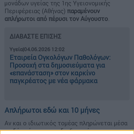
μονάδων υγείας της 1ης Υγειονομικής
Περιφέρειας (Αθήνας)
παραμένουν
απλήρωτοι από πέρυσι τον Αύγουστο
.
ΔΙΑΒΑΣΤΕ ΕΠΙΣΗΣ
Υγεία
|
04.06.2026 12:02
Εταιρεία Ογκολόγων Παθολόγων:
Προσοχή στα δημοσιεύματα για
«επανάσταση» στον καρκίνο
παγκρέατος με νέα φάρμακα
Απλήρωτοι εδώ και 10 μήνες
Αν και ο ιδιωτικός τομέας πληρώνεται μέσα
σε δύο μήνες για τη διεξαγωγή των