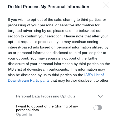
συγκεκριμένων εξετάσεων με δεδομένο ότι
Do Not Process My Personal Information
υπάρχουν τα κονδύλια από το Ταμείο
Ανάκαμψης, στα Κέντρα Υγείας αλλά και στις
If you wish to opt-out of the sale, sharing to third parties, or
δημόσιες μονάδες
οι γιατροί της 1ης ΥΠΕ
processing of your personal or sensitive information for
δεν έχουν εξοφληθεί εδώ και 10 μήνες
.
targeted advertising by us, please use the below opt-out
section to confirm your selection. Please note that after your
Η κατάσταση αυτή έχει προκαλέσει
έντονη
opt-out request is processed you may continue seeing
interest-based ads based on personal information utilized by
αναστάτωση
στον ιατρικό κόσμο, με
us or personal information disclosed to third parties prior to
αποτέλεσμα
πολλοί γιατροί να αρχίζουν να
your opt-out. You may separately opt-out of the further
διατυπώνουν την πρόθεσή τους να
disclosure of your personal information by third parties on the
σταματήσουν να συμμετέχουν
στο
IAB’s list of downstream participants. This information may
also be disclosed by us to third parties on the
IAB’s List of
πρόγραμμα για την πρόληψη των
Downstream Participants
that may further disclose it to other
καρδιαγγειακών νοσημάτων, που διαφημίζει
third parties.
η κυβέρνηση εδώ και πολύ καιρό και
Please note that this website/app uses one or more Google
προτίθεται μάλιστα να συνεχίσει και μετά τη
Personal Data Processing Opt Outs
services and may gather and store information including but
λήξη του Ταμείου Ανάκαμψης.
not limited to your visit or usage behaviour. You may click to
I want to opt-out of the Sharing of my
personal data.
grant or deny consent to Google and its third-party tags to
Η επιστολή του Ιατρικού Συλλόγου
Opted In
use your data for below specified purposes in below Google