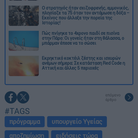
O στρατηγός ήταν σχιζοφρενής, εμμονικός,
πλησίαζε τα 75 όταν τον αντάμωσε η δόξα –
Εκείνος που άλλαξε την πορεία της
Ιστορίας!
Πώς πνίγηκε το 4χρονο παιδί σε πισίνα
στην Πάρο: Οι γονείς ήταν στη θάλασσα, ο
μπάρμαν έπεσε να το σώσει
Εκρηκτικό κοκτέιλ ζέστης και ισχυρών
ανέμων σήμερα: Σε κατάσταση Red Code η
Αττική και άλλες 5 περιοχές
επόμενο
άρθρο
#TAGS
πρόγραμμα
υπουργείο Υγείας
αποζημίωση
ειδήσεις τώρα