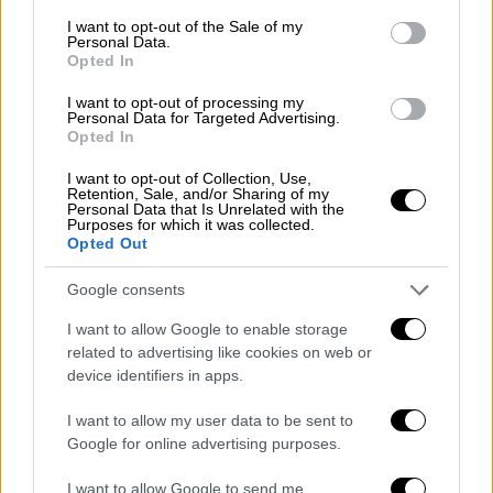
consent section.
I want to opt-out of the Sale of my
Ο
Ιατρικός Σύλλογος της Αθήνας
(ΙΣΑ) με
Personal Data.
Opted In
επιστολή που απέστειλε προς τη διοικήτρια
της 1ης Υγειονομικής Περιφέρειας, Όλγα
I want to opt-out of processing my
Personal Data for Targeted Advertising.
Μπαλαούρα, ζητά την άμεση επίλυση του
Opted In
ζητήματος των καθυστερήσεων στην
καταβολή αμοιβών των συγκεκριμένων
I want to opt-out of Collection, Use,
Retention, Sale, and/or Sharing of my
γιατρών.
Personal Data that Is Unrelated with the
Purposes for which it was collected.
Opted Out
Σύμφωνα με τον ΙΣΑ,
ο Σύλλογος έχει γίνει
αποδέκτης διαμαρτυριών
από ιατρούς-μέλη
Google consents
του, οι οποίοι αναφέρουν ότι δεν έχουν
I want to allow Google to enable storage
λάβει καμία αμοιβή για τις υπηρεσίες που
related to advertising like cookies on web or
παρέχουν στο ΕΣΥ και στα Κέντρα Υγείας
device identifiers in apps.
που υπάγονται στην 1η ΥΠΕ, στο πλαίσιο του
I want to allow my user data to be sent to
προγράμματος πρόληψης των
Google for online advertising purposes.
καρδιαγγειακών παθήσεων, από τον
Αύγουστο του 2025 έως σήμερα.
I want to allow Google to send me