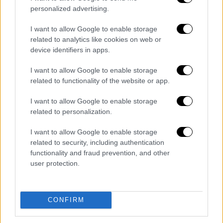
personalized advertising.
Ο Ιατρικός Σύλλογος Αθηνών χαρακτηρίζει
την
κατάσταση ιδιαίτερα προβληματική
,
I want to allow Google to enable storage
related to analytics like cookies on web or
επισημαίνοντας ότι για τις ίδιες ιατρικές
device identifiers in apps.
πράξεις οι ιδιώτες ιατροί που συμμετέχουν
στο πρόγραμμα αποζημιώνονται εντός
I want to allow Google to enable storage
περίπου δύο μηνών, γεγονός που δημιουργεί
related to functionality of the website or app.
άνιση μεταχείριση μεταξύ των
I want to allow Google to enable storage
επαγγελματιών υγείας.
related to personalization.
Με την επιστολή του, ο ΙΣΑ
ζητά από τη
I want to allow Google to enable storage
διοικήτρια της 1ης Υγειονομικής
related to security, including authentication
Περιφέρειας, Όλγα Μπαλαούρα να
functionality and fraud prevention, and other
user protection.
προχωρήσει άμεσα στην εξόφληση των
οφειλών
και να ενημερώσει επισήμως για
τους λόγους που έχουν οδηγήσει σε
CONFIRM
καθυστερήσεις οι οποίες πλέον ξεπερνούν
τους δέκα μήνες.