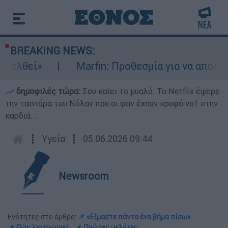
BREAKING NEWS:
εί»
Marfin: Προθεσμία για να απολογηθεί
δημοφιλές τώρα:
Σου καίει το μυαλό: Το Netflix έφερε
την ταινιάρα του Νόλαν που οι φαν έχουν κρυφό νο1 στην
καρδιά...
┋
Υγεία
┋
05.06.2026 09:44
Newsroom
Ενότητες στο άρθρο:
📌 «Είμαστε πάντα ένα βήμα πίσω»
📌 Πώς λειτουργεί;
📌 Πρώτες μελέτες