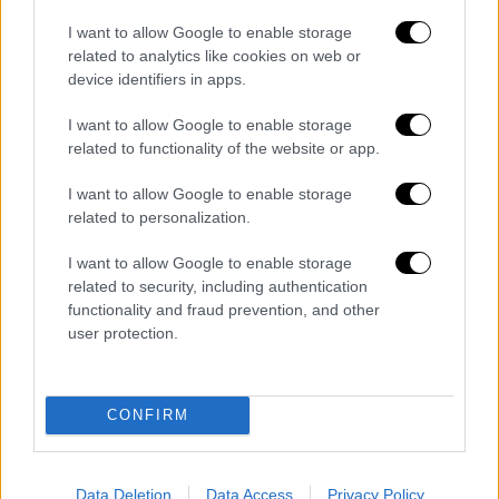
την επόμενη επιδημία ή ασθένεια.
I want to allow Google to enable storage
Πρόκειται για μια θεμελιώδη αλλαγή στον
related to analytics like cookies on web or
τρόπο με τον οποίο προετοιμαζόμαστε για
device identifiers in apps.
πανδημίες.»
I want to allow Google to enable storage
Πρώτες μελέτες
related to functionality of the website or app.
I want to allow Google to enable storage
Οι δοκιμές, στις οποίες συμμετείχαν 39
related to personalization.
άτομα, σχεδιάστηκαν για να αξιολογήσουν αν
τέτοια εμβόλια είναι ασφαλή. Μια δεύτερη
I want to allow Google to enable storage
μελέτη, με περίπου 200 συμμετέχοντες, θα
related to security, including authentication
functionality and fraud prevention, and other
δώσει καλύτερη εικόνα για το πόσο
user protection.
αποτελεσματικά εκπαιδεύουν το
ανοσοποιητικό σύστημα.
CONFIRM
Τα ευρήματα, που δημοσιεύθηκαν στο
επιστημονικό περιοδικό Journal of Infection,
ανέφεραν ότι
η επίδραση στο ανοσοποιητικό
Data Deletion
Data Access
Privacy Policy