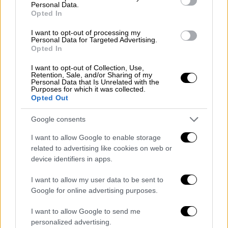
Τα αντιγόνα αποτελούν τα κρίσιμα
Personal Data.
συστατικά των εμβολίων, καθώς είναι τα
Opted In
στοιχεία που το ανοσοποιητικό σύστημα
I want to opt-out of processing my
μαθαίνει να αναγνωρίζει και να επιτίθεται.
Personal Data for Targeted Advertising.
Opted In
Ο Χίνεϊ δήλωσε ότι είναι η πρώτη φορά που
I want to opt-out of Collection, Use,
ένα αντιγόνο σχεδιασμένο από τεχνητή
Retention, Sale, and/or Sharing of my
Personal Data that Is Unrelated with the
νοημοσύνη δοκιμάζεται σε ανθρώπους.
Purposes for which it was collected.
Opted Out
Όπως ανέφερε, η τεχνολογία «μας εκπλήσσει
όλους» και είναι εντυπωσιακό το τι
Google consents
μπορούμε να πετύχουμε με αυτήν προς
I want to allow Google to enable storage
όφελος της ανθρωπότητας».
related to advertising like cookies on web or
device identifiers in apps.
Μιλώντας στο BBC News ανέφερε, επίσης,
ότι «στόχος είναι να δημιουργήσουμε
I want to allow my user data to be sent to
εμβόλια που θα μας προστατεύουν όχι μόνο
Google for online advertising purposes.
από τους σημερινούς ιούς, αλλά και από
I want to allow Google to send me
εκείνους που θα μπορούσαν να προκαλέσουν
personalized advertising.