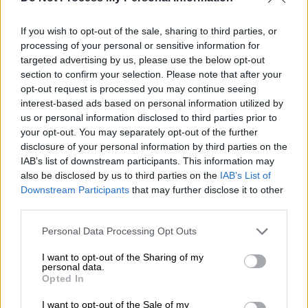
ερευνητές του Κέιμπριτζ χρησιμοποίησαν
γνωστούς γενετικούς κώδικες -τα
If you wish to opt-out of the sale, sharing to third parties, or
«εγχειρίδια οδηγιών» ζωής- από διάφορους
processing of your personal or sensitive information for
κορονοϊούς που είχαν καταγραφεί από
targeted advertising by us, please use the below opt-out
προγράμματα επιτήρησης τα οποία
section to confirm your selection. Please note that after your
αναζητούν πιθανές ιικές απειλές
.
opt-out request is processed you may continue seeing
interest-based ads based on personal information utilized by
Αυτοί οι γενετικοί κώδικες αναλύθηκαν από
us or personal information disclosed to third parties prior to
your opt-out. You may separately opt-out of the further
ένα σύστημα τεχνητής νοημοσύνης. Στη
disclosure of your personal information by third parties on the
συνέχεια, η AI σχεδίασε ένα «υπερ-αντιγόνο»
IAB’s list of downstream participants. This information may
(super-antigen), το οποίο θα μπορούσε να
also be disclosed by us to third parties on the
IAB’s List of
εκπαιδεύσει το ανοσοποιητικό σύστημα
Downstream Participants
that may further disclose it to other
third parties.
έτσι ώστε να παρέχει προστασία απέναντι
σε ολόκληρη την οικογένεια αυτών των ιών
Please note that this website/app uses one or more Google
Personal Data Processing Opt Outs
— ακόμη και αν μεταλλαχθούν ή αν ένας νέος
services and may gather and store information including but
not limited to your visit or usage behaviour. You may click to
I want to opt-out of the Sharing of my
ιός μεταπηδήσει από τα ζώα στους
personal data.
grant or deny consent to Google and its third-party tags to
ανθρώπους.
Opted In
use your data for below specified purposes in below Google
consent section.
I want to opt-out of the Sale of my