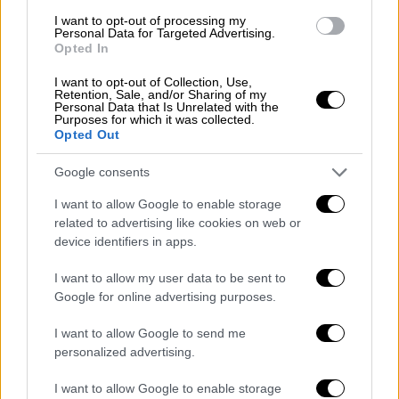
I want to opt-out of processing my
Personal Data for Targeted Advertising.
Αξιοσημείωτο είναι ότι
η ηγεσία του
Opted In
υπουργείου Υγείας είχε ανακοινώσει ότι θα
έβαζε σε 24ωρη εφημερία
πολλά Κέντρα
I want to opt-out of Collection, Use,
Retention, Sale, and/or Sharing of my
Υγείας στην Αττική ώστε να απευθύνονται οι
Personal Data that Is Unrelated with the
Purposes for which it was collected.
πολίτες,
αλλά μέχρι σήμερα όσα
Opted Out
εφημερεύουν επί 24ωρου βάσεως
,
μετριούνται στα μισά δάχτυλα του ενός
Google consents
χεριού.
I want to allow Google to enable storage
related to advertising like cookies on web or
Ταυτόχρονα το υπουργείο Υγείας
είχε
device identifiers in apps.
ανακοινώσει και ότι θα μετέτρεπε 8 Κέντρα
I want to allow my user data to be sent to
Υγείας της Αττικής σε πανεπιστημιακά
,
Google for online advertising purposes.
ώστε να παρέχονται υψηλού επιπέδου
υπηρεσίες,
αλλά ακόμη και αυτό το σχέδιο
I want to allow Google to send me
έμεινε στα χαρτιά
.
personalized advertising.
Να σημειωθεί ότι με βάση
έρευνες
που
I want to allow Google to enable storage