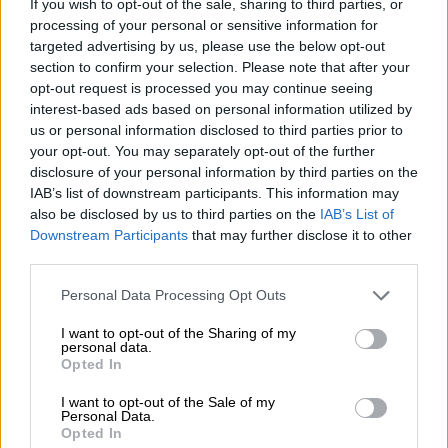
If you wish to opt-out of the sale, sharing to third parties, or
processing of your personal or sensitive information for
Ενδεικτικό είναι, σύμφωνα με τα επίσημα
targeted advertising by us, please use the below opt-out
στοιχεία του υπουργείου Υγείας, ότι
το
section to confirm your selection. Please note that after your
opt-out request is processed you may continue seeing
πρώτο Κέντρο Υγείας για συνταγογράφηση
interest-based ads based on personal information utilized by
στο Λεκανοπέδιο, είναι αυτό της Πλατείας
us or personal information disclosed to third parties prior to
Αττικής
. Το 2025, οι επισκέψεις για
your opt-out. You may separately opt-out of the further
συνταγογράφηση έφθασαν τις 54.197.
disclosure of your personal information by third parties on the
IAB’s list of downstream participants. This information may
Στη
δεύτερη θέση βρίσκεται το Κέντρο
also be disclosed by us to third parties on the
IAB’s List of
Downstream Participants
that may further disclose it to other
Υγείας Νέας Μάκρης
το οποίο επέλεξαν
third parties.
33.291 ασθενείς για να λάβουν την
απαραίτητη συνταγή τους. Τρίτο στη σειρά
Please note that this website/app uses one or more Google
Personal Data Processing Opt Outs
services and may gather and store information including but
είναι το κέντρο υγείας Καλλιθέας με 33.173
not limited to your visit or usage behaviour. You may click to
I want to opt-out of the Sharing of my
επισκέψεις την περσινή χρονιά. Ακολουθεί
personal data.
grant or deny consent to Google and its third-party tags to
Opted In
αυτό του
Αμαρουσίου
με 31.100 επισκέψεις,
use your data for below specified purposes in below Google
ενώ την πεντάδα ολοκληρώνει το κέντρο
consent section.
I want to opt-out of the Sale of my
Personal Data.
υγείας της
Δάφνης
με 25.810 πολίτες να το
Opted In
επισκέπτονται μόνο για συνταγογράφηση.