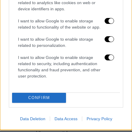
related to analytics like cookies on web or
έχουν γίνει και είναι φυσικά σε γνώση της
device identifiers in apps.
ηγεσίας του υπουργείου Υγείας,
ακόμη και
το 60% των περιστατικών που σήμερα
I want to allow Google to enable storage
φθάνουν στα νοσοκομεία, θα μπορούσαν να
related to functionality of the website or app.
είχαν αντιμετωπιστεί σε μονάδες της
I want to allow Google to enable storage
Πρωτοβάθμιας Φροντίδας Υγείας
όπως στα
related to personalization.
Κέντρα Υγείας.
I want to allow Google to enable storage
Μπλοκαρισμένες και οι ΤΟΜΥ
related to security, including authentication
functionality and fraud prevention, and other
Από την άλλη και οι
Τοπικές Μονάδες
user protection.
Υγείας
(ΤΟΜΥ) που δημιουργήθηκαν για να
παρέχουν προγράμματα πρόληψης αλλά και
πρωτοβάθμιες υπηρεσίες στις γειτονιές,
CONFIRM
εγκαταλείφθηκαν στη μοίρα τους
και σήμερα
αποτελούν ουσιαστικά απλά κέντρα
Data Deletion
Data Access
Privacy Policy
συνταγογράφησης.