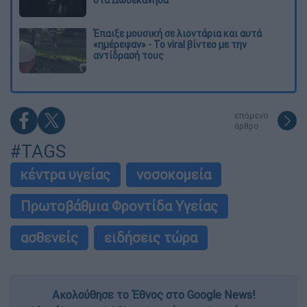
Έπαιξε μουσική σε λιοντάρια και αυτά
«ημέρεψαν» - Το viral βίντεο με την
αντίδρασή τους
επόμενο
άρθρο
#TAGS
κέντρα υγείας
νοσοκομεία
Πρωτοβάθμια Φροντίδα Υγείας
ασθενείς
ειδήσεις τώρα
Ακολούθησε το Έθνος στο Google News!