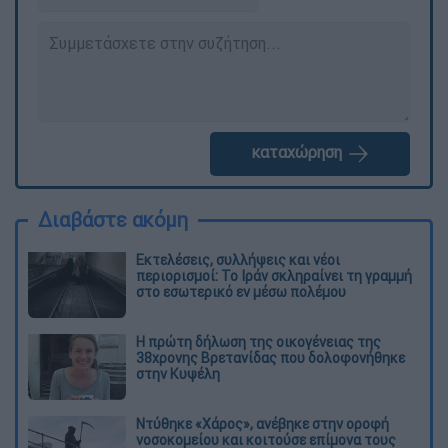
καταχώρηση
Διαβάστε ακόμη
Εκτελέσεις, συλλήψεις και νέοι
περιορισμοί: Το Ιράν σκληραίνει τη γραμμή
στο εσωτερικό εν μέσω πολέμου
Η πρώτη δήλωση της οικογένειας της
38χρονης Βρετανίδας που δολοφονήθηκε
στην Κυψέλη
Ντύθηκε «Χάρος», ανέβηκε στην οροφή
νοσοκομείου και κοιτούσε επίμονα τους