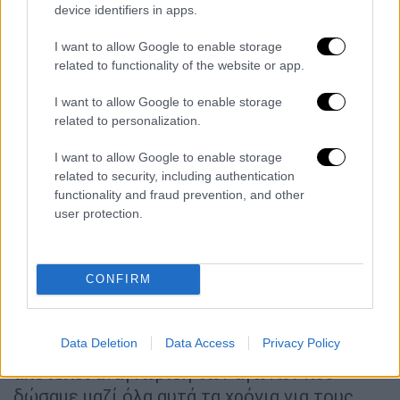
device identifiers in apps.
αποφασιστικότητα
I want to allow Google to enable storage
Ο Πρόεδρος του ΙΣΑ Γιώργος Πατούλης
related to functionality of the website or app.
δήλωσε μετά τα αποτελέσματα:
I want to allow Google to enable storage
«Θέλω να ευχαριστήσω θερμά όλους τους
related to personalization.
συναδέλφους που συμμετείχαν στις εκλογές
I want to allow Google to enable storage
του Ιατρικού Συλλόγου Αθηνών. Η μεγάλη
related to security, including authentication
συμμετοχή των μελών στις πρώτες
functionality and fraud prevention, and other
ηλεκτρονικές εκλογές στην ιστορία του
user protection.
Συλλόγου έστειλε ένα ηχηρό μήνυμα
δημοκρατικής συμμετοχής και ενότητας του
ιατρικού κόσμου. Παράλληλα, ευχαριστώ από
CONFIRM
καρδιάς τους συναδέλφους που με την ψήφο
τους έδωσαν για άλλη μια φορά την μεγάλη
Data Deletion
Data Access
Privacy Policy
πρωτιά στη ΔΗΚΙ .Η εμπιστοσύνη αυτή
αποτελεί αναγνώριση των αγώνων που
δώσαμε μαζί όλα αυτά τα χρόνια για τους