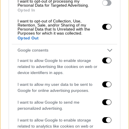
ΑΔΕΣΜΕΥΤΟ ΙΑΤΡΙΚΟ ΜΕΤΩΠΟ-ΔΗ.Κ.Ι-Ι.Σ.Α :
I want to opt-out of processing my
Personal Data for Targeted Advertising.
41,11% (7 έδρες)
Opted In
ΚΙΝΗΜΑ ΙΑΤΡΩΝ – ΚΙΝ.Ι. : 13,2% (2 έδρες)
I want to opt-out of Collection, Use,
ΕΝΕΡΓΟΙ ΙΑΤΡΟΙ :10,3% (2 έδρες)
Retention, Sale, and/or Sharing of my
Personal Data that Is Unrelated with the
ΔΗΜΟΚΡΑΤΙΚΗ ΠΑΝΕΠΙΣΤΗΜΟΝΙΚΗ
Purposes for which it was collected.
ΚΙΝΗΣΗ – ΔΗ.ΠΑ.Κ. : 9,84% (2 έδρες, συν 1
Opted Out
από τις τελευταίες εκλογές)
Google consents
ΕΝΩΤΙΚΟ ΚΙΝΗΜΑ ΓΙΑ ΤΗΝ ΑΝΑΤΡΟΠΗ :
7,89% (1 έδρα)
I want to allow Google to enable storage
related to advertising like cookies on web or
ΑΓΩΝΙΣΤΙΚΟ ΜΕΤΩΠΟ ΓΙΑΤΡΩΝ 7,11% (1
device identifiers in apps.
έδρα)
ΠΑΝΕΛΛΗΝΙΑ ΑΓΩΝΙΣΤΙΚΗ ΚΙΝΗΣΗ Π.Α.Σ.Κ.
I want to allow my user data to be sent to
ΙΑΤΡΩΝ – ΣΥΝΕΡΓΑΖΟΜΕΝΟΙ : 5,79% (1 έδρα)
Google for online advertising purposes.
ΕΛΕΥΘΕΡΑ ΣΚΕΠΤΟΜΕΝΟΙ ΙΑΤΡΟΙ
I want to allow Google to send me
(ΕΛΕΥ.Σ.Ι.): 4,74% (1 έδρα)
personalized advertising.
Πατούλης: Συνεχίζουμε με ακόμη
I want to allow Google to enable storage
μεγαλύτερη δύναμη, ευθύνη και
related to analytics like cookies on web or