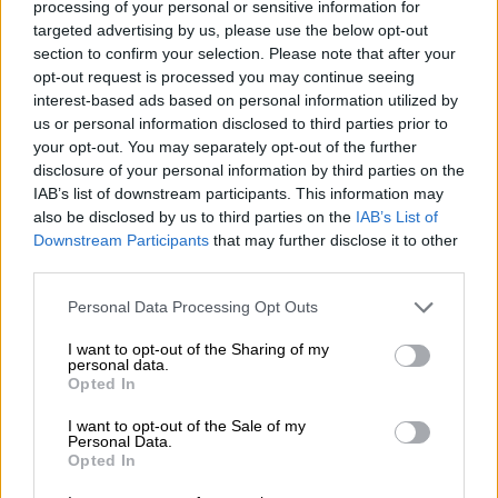
processing of your personal or sensitive information for
Γιώργος Πατούλης
είχε λάβει ποσοστό
targeted advertising by us, please use the below opt-out
50,1% και 9 έδρες ενώ ήταν αυτοδύναμος
section to confirm your selection. Please note that after your
κάτι που δεν επετεύχθη αυτή τη φορά. Να
opt-out request is processed you may continue seeing
interest-based ads based on personal information utilized by
υπενθυμιστεί ότι το ΔΣ του ΙΣΑ μετρά 17
us or personal information disclosed to third parties prior to
μέλη.
your opt-out. You may separately opt-out of the further
Πάντως για πρώτη φορά φέτος οι εκλογές
disclosure of your personal information by third parties on the
διεξήχθησαν ψηφιακά μέσω του συστήματος
IAB’s list of downstream participants. This information may
also be disclosed by us to third parties on the
IAB’s List of
ΖΕΥΣ γι΄ αυτό και αυξήθηκε σημαντικά η
Downstream Participants
that may further disclose it to other
συμμετοχή των γιατρών. Συμμετείχαν 13.195
third parties.
μέλη του ΙΣΑ, έναντι 8.157 που είχαν
Please note that this website/app uses one or more Google
συμμετάσχει στις προηγούμενες εκλογές.
Personal Data Processing Opt Outs
services and may gather and store information including but
not limited to your visit or usage behaviour. You may click to
I want to opt-out of the Sharing of my
personal data.
Με βάση την τελική καταμέτρηση των
grant or deny consent to Google and its third-party tags to
Opted In
ψήφων που ολοκληρώθηκε αργά τη νύχτα
use your data for below specified purposes in below Google
consent section.
της Κυριακής, τα ποσοστά και οι έδρες
I want to opt-out of the Sale of my
Personal Data.
διαμορφώνονται ως εξής:
Opted In