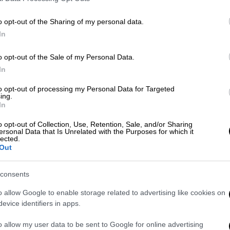
ιση καρκίνου σε αυτή την ηλικία.
o opt-out of the Sharing of my personal data.
υπάρχουν ακόμα 140.690 νέα περιστατικά
In
 αμερικάνους άνω των 85.
o opt-out of the Sale of my Personal Data.
νήθεις μορφές καρκίνου είναι οι ίδιες με
In
ληθυσμό: καρκίνος του πνεύμονα, του
to opt-out of processing my Personal Data for Targeted
 Τα υψηλότερα ποσοστά καρκίνου στους
ing.
In
 1990 ενώ από τότε παρατηρείται μια
o opt-out of Collection, Use, Retention, Sale, and/or Sharing
ersonal Data that Is Unrelated with the Purposes for which it
lected.
 του προστάτη και του πνεύμονα συνιστούν
Out
0% των θανάτων οφείλονται σε αυτές τις
 της ίδιας ηλικίας ο καρκίνος του πνεύμονα
consents
ναι υπεύθυνος για το 19% των θανάτων- και
o allow Google to enable storage related to advertising like cookies on
στού (13%). Και για τα δύο φύλα, ο καρκίνος
evice identifiers in apps.
ία θανάτου με ποσοστά πρόκλησης θανάτου
o allow my user data to be sent to Google for online advertising