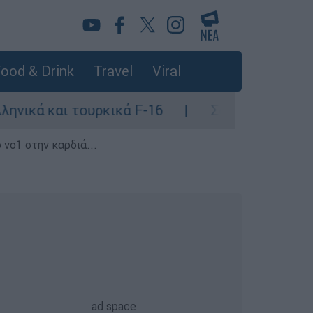
ood & Drink
Travel
Viral
και τουρκικά F-16
Σοκαριστική καταγγελί
 νο1 στην καρδιά...