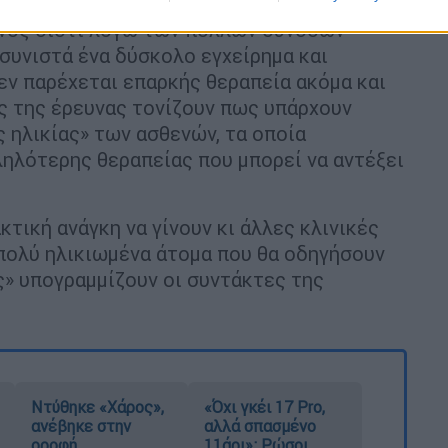
ναι λιγότερο πιθανό να υποβληθούν σε
ενός διότι λόγω των πολλών συνοδών
συνιστά ένα δύσκολο εγχείρημα και
ν παρέχεται επαρκής θεραπεία ακόμα και
ες της έρευνας τονίζουν πως υπάρχουν
 ηλικίας» των ασθενών, τα οποία
ηλότερης θεραπείας που μπορεί να αντέξει
κτική ανάγκη να γίνουν κι άλλες κλινικές
 πολύ ηλικιωμένα άτομα που θα οδηγήσουν
» υπογραμμίζουν οι συντάκτες της
Ντύθηκε «Χάρος»,
«Όχι γκέι 17 Pro,
ανέβηκε στην
αλλά σπασμένο
οροφή
11άρι»: Ρώσοι