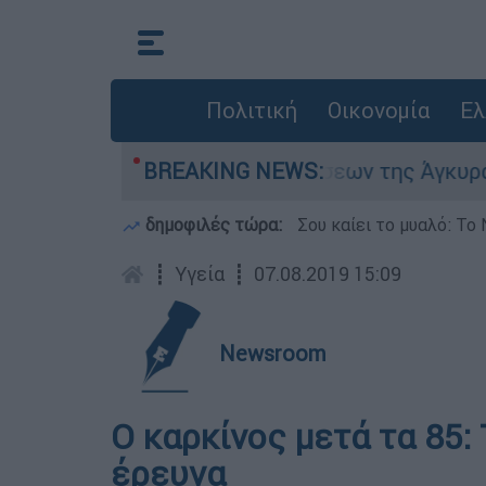
Πολιτική
Οικονομία
Ελ
ων
Μπαράζ προκλήσεων της Άγκυρας στο Αι
BREAKING NEWS:
δημοφιλές τώρα:
Σου καίει το μυαλό: Το 
┋
Υγεία
┋
07.08.2019 15:09
Newsroom
Ο καρκίνος μετά τα 85: 
έρευνα