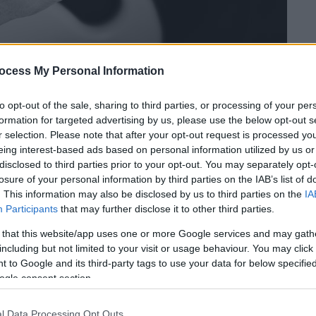
ocess My Personal Information
to opt-out of the sale, sharing to third parties, or processing of your per
formation for targeted advertising by us, please use the below opt-out s
r selection. Please note that after your opt-out request is processed y
eing interest-based ads based on personal information utilized by us or
disclosed to third parties prior to your opt-out. You may separately opt-
 το ΕΘΝΟΣ στη Google
losure of your personal information by third parties on the IAB’s list of
. This information may also be disclosed by us to third parties on the
IA
είναι παρόμοια με αυτά στο ηλικιακό φάσμα
Participants
that may further disclose it to other third parties.
νται υψηλότερα ποσοστά προληπτικού
 that this website/app uses one or more Google services and may gath
οκαλύπτει νέα έκθεση αναφοράς που
including but not limited to your visit or usage behaviour. You may click 
 to Google and its third-party tags to use your data for below specifi
 for Clinicians», επιστημονική επιθεώρηση
ogle consent section.
ιρείας (American Cancer Society-ACS).
85) είναι η μεγαλύτερη ηλικιακή ομάδα στις
l Data Processing Opt Outs