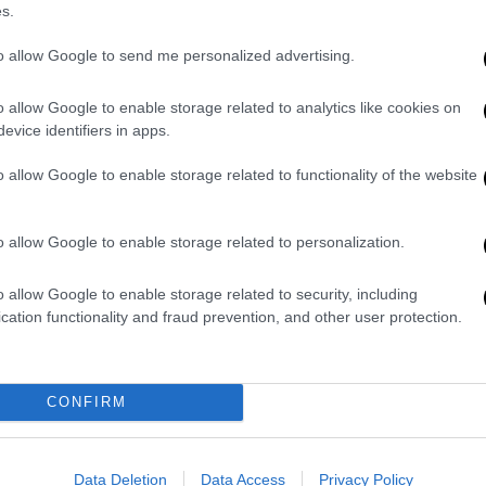
s.
ότι είναι επίσης λιγότερο πιθανό τα άτομα
to allow Google to send me personalized advertising.
, στα πρώτα στάδια της νόσου, συγκριτικά
ιακό φάσμα 64-85. Η διάγνωση του καρκίνου
o allow Google to enable storage related to analytics like cookies on
κλά το γεγονός ότι οι προληπτικές
evice identifiers in apps.
 περιορισμένες.Η επιθυμία παράτασης της
του κινδύνου που διατρέχουν οι άνθρωποι
o allow Google to enable storage related to functionality of the website
ι σε διαγνωστικές εξετάσεις.
o allow Google to enable storage related to personalization.
ανέλπιστα υψηλά επίπεδα προληπτικών
ω από το ένα τρίτο των γυναικών είχαν
o allow Google to enable storage related to security, including
χρόνια και το 18% είχε κάνει εξετάσεις για
cation functionality and fraud prevention, and other user protection.
ς. Πάνω από τους μισούς ηλικιωμένους
πράνων τον τελευταίο χρόνο και
 πενταετίας ή δεκαετίας. Το 30% είχαν
CONFIRM
ν καρκίνο του προστάτη την περασμένη
Data Deletion
Data Access
Privacy Policy