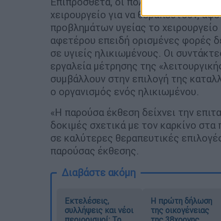
Επιπρόσθετα, οι πολύ ηλικιωμένοι εί
χειρουργείο για να θεραπευτούν, αφ
προβλημάτων υγείας το χειρουργείο 
αφετέρου επειδή ορισμένες φορές δε
σε υγιείς ηλικιωμένους. Οι συντάκτ
εργαλεία μέτρησης της «λειτουργικής
συμβάλλουν στην επιλογή της καταλλ
ο οργανισμός ενός ηλικιωμένου.
«Η παρούσα έκθεση δείχνει την επιτα
δοκιμές σχετικά με τον καρκίνο στα
σε καλύτερες θεραπευτικές επιλογές
παρούσας έκθεσης.
Διαβάστε ακόμη
Εκτελέσεις,
Η πρώτη δήλωση
συλλήψεις και νέοι
της οικογένειας
περιορισμοί: Το
της 38χρονης