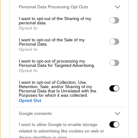
όπως φαίνεται να πραγματοποιούν τον
Please note that this website/app uses one or more Google
Personal Data Processing Opt Outs
εργαστηριακό έλεγχο κυρίως στις
ευπαθείς
services and may gather and store information including but
not limited to your visit or usage behaviour. You may click to
I want to opt-out of the Sharing of my
ομάδες
με σοβαρή συμπτωματολογία, αλλά
personal data.
grant or deny consent to Google and its third-party tags to
και σε όσους νοσηλεύονται με πνευμονία
Opted In
use your data for below specified purposes in below Google
στα νοσοκομεία. Τo θέμα που αποκάλυψε το
consent section.
I want to opt-out of the Sale of my
ethnos.gr
επιβεβαίωσε και ο καθηγητής
Personal Data.
Opted In
επιδημιολογίας,
Άγγελος
Χατζάκης,
μιλώντας στο
OPEN
.
I want to opt-out of processing my
Personal Data for Targeted Advertising.
Opted In
Τι είπε ο Σωτήρης Τσιόδρας
I want to opt-out of Collection, Use,
Ο κ. Τσιόδρας κατά τη διάρκεια της
Retention, Sale, and/or Sharing of my
Personal Data that Is Unrelated with the
ενημέρωσης των διαπιστευμένων
Purposes for which it was collected.
Opted Out
συντακτών υγείας επεσήμανε ότι το τεστ θα
συνεχίζει να γίνεται με τον ίδιο τρόπο όπως
Google consents
και σήμερα, με επιδημιολογικά κριτήρια και
I want to allow Google to enable storage
σε συγκεκριμένες ομάδες του πληθυσμού,
related to advertising like cookies on web or
ενώ στους υπόλοιπους θα συστήνεται
device identifiers in apps.