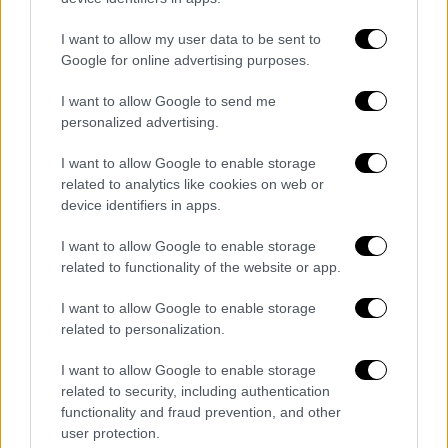
περιορισμός
κατ’ οίκον χωρίς έλεγχο
εργαστηριακό.
I want to allow my user data to be sent to
Google for online advertising purposes.
Τόνισε μάλιστα ότι ένας μαζικός
I want to allow Google to send me
εργαστηριακός έλεγχος, δεν μπορεί να γίνει
personalized advertising.
καθώς ακόμη και στην Κίνα είχε ελεγχθεί το
15% του πληθυσμού
στην περιοχή Γουχάν.
I want to allow Google to enable storage
Ωστόσο, ανακοίνωσε ότι γίνεται ένας
related to analytics like cookies on web or
device identifiers in apps.
ειδικός σχεδιασμός καταγραφής στην
κοινότητα, και έτσι ξεκινά
I want to allow Google to enable storage
δειγματοληπτικός έλεγχος και σε άτομα που
related to functionality of the website or app.
δεν νοσηλεύονται αλλά είναι σε περιορισμό
I want to allow Google to enable storage
στο σπίτι.
related to personalization.
Δείτε και το ρεπορτάζ του ΟΡΕΝ
I want to allow Google to enable storage
related to security, including authentication
functionality and fraud prevention, and other
user protection.