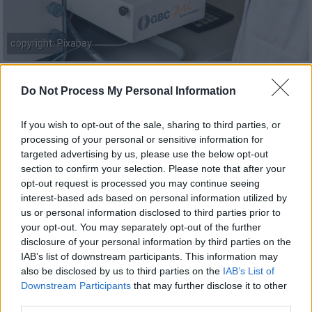
copyright: Pixabay
Προσθέστε το ΕΘΝΟΣ στη Google
Do Not Process My Personal Information
If you wish to opt-out of the sale, sharing to third parties, or
Στο θέμα των ελλείψεων των
processing of your personal or sensitive information for
αντιδραστηρίων για το τεστ
του
κορονοϊού
targeted advertising by us, please use the below opt-out
αναφέρθηκε ο εκπρόσωπος του υπουργείου
section to confirm your selection. Please note that after your
Υγείας καθηγητής Λοιμωξιολογίας
Σωτήρης
opt-out request is processed you may continue seeing
interest-based ads based on personal information utilized by
Τσιόδρας.
Το
ethnos.gr
αποκάλυψε την Τρίτη
us or personal information disclosed to third parties prior to
ότι πλέον έχουν τελειώσει τα
your opt-out. You may separately opt-out of the further
αντιδραστήρια με αποτέλεσμα να γίνονται τα
disclosure of your personal information by third parties on the
τεστ με το σταγονόμετρο.
IAB’s list of downstream participants. This information may
also be disclosed by us to third parties on the
IAB’s List of
Γι' αυτό άλλωστε εδώ και λίγες ημέρες το
Downstream Participants
that may further disclose it to other
υπουργείο Υγείας και ο
ΕΟΔΥ
αποφάσισαν
third parties.