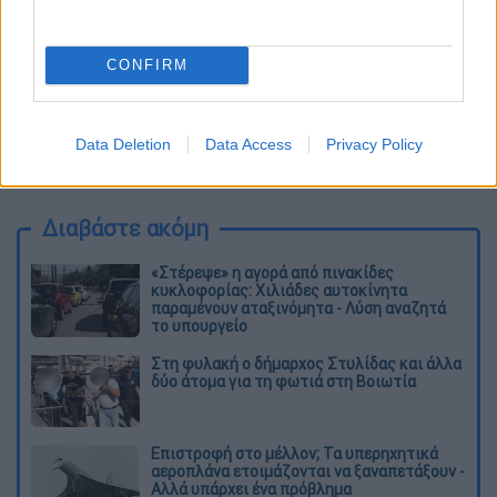
CONFIRM
Data Deletion
Data Access
Privacy Policy
Διαβάστε ακόμη
«Στέρεψε» η αγορά από πινακίδες
κυκλοφορίας: Χιλιάδες αυτοκίνητα
παραμένουν αταξινόμητα - Λύση αναζητά
το υπουργείο
Στη φυλακή ο δήμαρχος Στυλίδας και άλλα
δύο άτομα για τη φωτιά στη Βοιωτία
Επιστροφή στο μέλλον; Τα υπερηχητικά
αεροπλάνα ετοιμάζονται να ξαναπετάξουν -
Αλλά υπάρχει ένα πρόβλημα