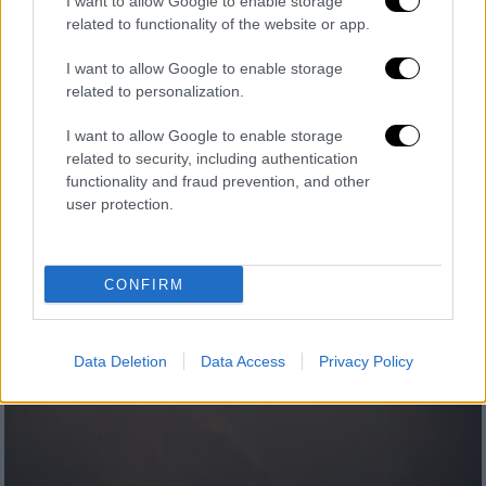
I want to allow Google to enable storage
στόματος: Εξουδετερώνει τον ιό HPV
related to functionality of the website or app.
έως και 93%
I want to allow Google to enable storage
Ερευνητές ανέπτυξαν μια βιοτεχνολογική
related to personalization.
τσίχλα που ενδέχεται να αποτελέσει ένα
νέο «όπλο» απέναντι στους
I want to allow Google to enable storage
related to security, including authentication
μικροοργανισμούς που συνδέονται με τον
functionality and fraud prevention, and other
καρκίνο κεφαλής και τραχήλου
user protection.
CONFIRM
Data Deletion
Data Access
Privacy Policy