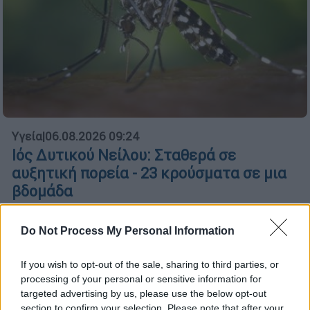
Υγεία
|
06.08.2026 09:24
Ιός Δυτικού Νείλου: Σταθερά σε
αυξητική πορεία - 23 κρούσματα σε μια
βδομάδα
Από την έναρξη της περιόδου επιτήρησης
συνολικά 65 εγχώρια κρούσματα, εκ των
Do Not Process My Personal Information
οποίων τα 54 κρούσματα παρουσίασαν
εκδηλώσεις από το Κεντρικό Νευρικό
If you wish to opt-out of the sale, sharing to third parties, or
processing of your personal or sensitive information for
Σύστημα
targeted advertising by us, please use the below opt-out
section to confirm your selection. Please note that after your