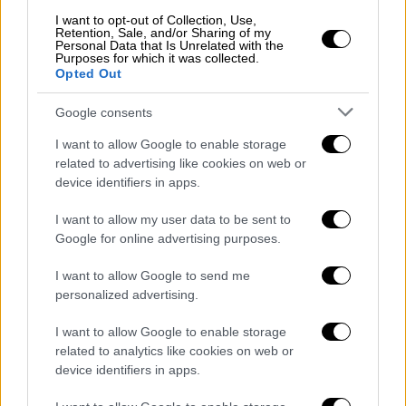
τραυματίστηκαν ελαφρά μία γιατρός και μία
I want to opt-out of Collection, Use,
Retention, Sale, and/or Sharing of my
νοσηλεύτρια
Personal Data that Is Unrelated with the
Purposes for which it was collected.
Opted Out
Google consents
I want to allow Google to enable storage
related to advertising like cookies on web or
device identifiers in apps.
I want to allow my user data to be sent to
Google for online advertising purposes.
I want to allow Google to send me
personalized advertising.
I want to allow Google to enable storage
related to analytics like cookies on web or
device identifiers in apps.
Υγεία
|
05.08.2026 11:30
Τσίχλα - «ασπίδα» κατά του καρκίνου του