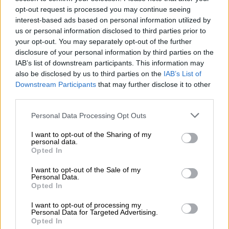
opt-out request is processed you may continue seeing
interest-based ads based on personal information utilized by
us or personal information disclosed to third parties prior to
your opt-out. You may separately opt-out of the further
disclosure of your personal information by third parties on the
IAB’s list of downstream participants. This information may
also be disclosed by us to third parties on the
IAB’s List of
Downstream Participants
that may further disclose it to other
third parties.
Please note that this website/app uses one or more Google
Personal Data Processing Opt Outs
services and may gather and store information including but
not limited to your visit or usage behaviour. You may click to
I want to opt-out of the Sharing of my
personal data.
grant or deny consent to Google and its third-party tags to
Opted In
use your data for below specified purposes in below Google
Υγεία
|
05.08.2026 18:51
consent section.
I want to opt-out of the Sale of my
Personal Data.
Κατέρρευσε τμήμα της οροφής των
Opted In
νέων ΤΕΠ στο νοσοκομείο Κορίνθου ένα
I want to opt-out of processing my
μήνα μετά τα εγκαίνια Γεωργιάδη
Personal Data for Targeted Advertising.
Opted In
Η ΠΟΕΔΗΝ αναφέρει ότι από την πτώση