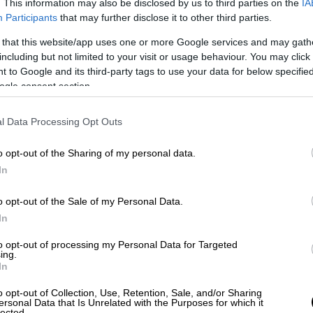
. This information may also be disclosed by us to third parties on the
IA
ου η κύρια δύναμη της βρίσκεται στην
Participants
that may further disclose it to other third parties.
καίριου σαμποτάζ, ζητά την υποστήριξή του
 that this website/app uses one or more Google services and may gath
και τον παρακαλεί να φροντίσει για την
including but not limited to your visit or usage behaviour. You may click 
τανών στην σπηλιά της Στρώμης στην
 to Google and its third-party tags to use your data for below specifi
πόλοιπους Βρετανούς σαμποτέρ. Ο Άρης
ogle consent section.
νημονεύματα στρ. Ναπ. Ζέρβα] στον
που μου στείλατε από την Επισκοπή. Οι
l Data Processing Opt Outs
ς με την Αγγλική στολή του λοχαγού, ο
o opt-out of the Sharing of my personal data.
από το Καρπενήσι, έφυγαν αμέσως για τη
In
σα ως ασφάλεια μία ομάδα υπό τον
ί μου πάνω από 10 ημέρες» [σ.σ. 8 ήταν οι
o opt-out of the Sale of my Personal Data.
 ανδρών με επικεφαλής τον Πελοπίδα και
In
ς 4 προς 5 Νοεμβρίου συνοδεύοντας τους
to opt-out of processing my Personal Data for Targeted
ης αποστολής προς την σπηλιά της Στρώμης
ing.
φθάνουν όλοι ασφαλείς στον προορισμό
In
 αποτελείτο από τους: Τζων Κουκ
o opt-out of Collection, Use, Retention, Sale, and/or Sharing
οιαζε Ινδός), Θέμις Μαρίνος -λοχαγός/
ersonal Data that Is Unrelated with the Purposes for which it
lected.