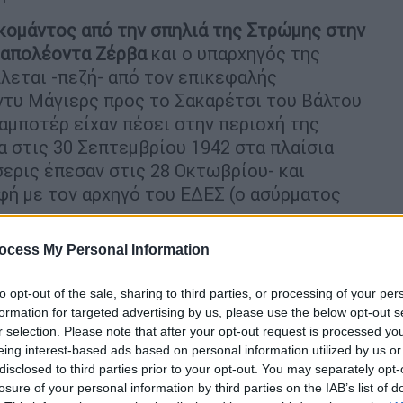
 κομάντος από την σπηλιά της Στρώμης στην
Ναπολέοντα Ζέρβα
και ο υπαρχηγός της
λεται -πεζή- από τον επικεφαλής
ντυ Μάγιερς προς το Σακαρέτσι του Βάλτου
αμποτέρ είχαν πέσει στην περιοχή της
 στις 30 Σεπτεμβρίου 1942 στα πλαίσια
σερις έπεσαν στις 28 Οκτωβρίου- και
ή με τον αρχηγό του ΕΔΕΣ (ο ασύρματος
ocess My Personal Information
ου προς την Ήπειρο ο Γουντχάουζ φτάνει
η με τον ΕΑΜίτη παπά του χωριού
to opt-out of the sale, sharing to third parties, or processing of your per
ης βρίσκεται σε απόσταση 2 ωρών και έχει
formation for targeted advertising by us, please use the below opt-out s
ομάντος της 3ης αποστολής που είχαν
r selection. Please note that after your opt-out request is processed y
έρες πριν, στις 28 Οκτωβρίου
. Ο
eing interest-based ads based on personal information utilized by us or
ν πορεία του προς τον Βάλτο αλλά
disclosed to third parties prior to your opt-out. You may separately opt-
losure of your personal information by third parties on the IAB’s list of
ιδοποιώντας τον, για ΠΡΩΤΗ ΦΟΡΑ, ότι