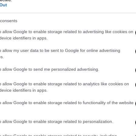
ικό στρατό- και Φίλιπς -λοχίας/
Out
consents
o allow Google to enable storage related to advertising like cookies on
evice identifiers in apps.
o allow my user data to be sent to Google for online advertising
s.
to allow Google to send me personalized advertising.
o allow Google to enable storage related to analytics like cookies on
evice identifiers in apps.
o allow Google to enable storage related to functionality of the website
o allow Google to enable storage related to personalization.
o allow Google to enable storage related to security, including