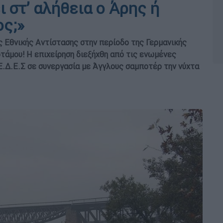
 στ’ αλήθεια ο Άρης ή
ος;»
 Εθνικής Αντίστασης στην περίοδο της Γερμανικής
οτάμου! Η επιχείρηση διεξήχθη από τις ενωμένες
Ε.Δ.Ε.Σ σε συνεργασία με Άγγλους σαμποτέρ την νύχτα