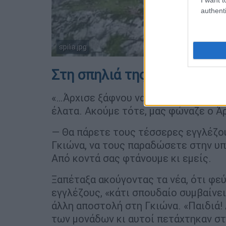
authenti
spilia.jpg
Στη σπηλιά της Γκιώνας
«…Άρχισε ξάφνου να βρέχει δυνατά κ
έλατα. Ακούμε τότε, μας φώναζε ο Άρ
― Θα πάρετε τους τέσσερες εγγλέζο
Γκιώνα, να τους παραδώσετε στην υπ
Από κοντά σας φτάνουμε κι εμείς.
Ξαπέταξα ακούγοντας τα νέα, ότι φεύ
εγγλέζους, «κάτι σπουδαίο συμβαίνει
άλλη αποστολή στη Γκιώνα. «Παιδιά!
των μονάδων κι αυτοί πετάχτηκαν σ