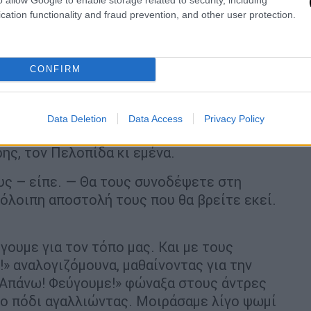
cation functionality and fraud prevention, and other user protection.
CONFIRM
Data Deletion
Data Access
Privacy Policy
αι τρέχαμε ν’ απαγγειάσουμε στα χοντρά
ης, τον Πελοπίδα κι εμένα.
υς – είπε. ― Θα τους συνοδέψετε στη
όλοιπη αποστολή τους που θα βρείτε εκεί.
γουμε για τον τόπο μας. Και με τους
!» αναλογιζόμουνα, μαθαίνοντας για την
 Απάνω! Φεύγουμε!» φώναξα στους άντρες
το πόδι αγαλλιώντας. Μοιράσαμε λίγο ψωμί