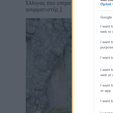
Έλληνας που υπηρετούσε στον βρεταν
Opted 
ασυρματιστής.].
Google 
I want t
web or d
I want t
purpose
I want 
I want t
web or d
I want t
or app.
I want t
I want t