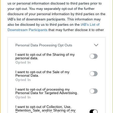
γεννήθηκε έπειτα από επιτυχημένη
us or personal information disclosed to third parties prior to
επανάσταση των δούλων. Μέχρι και το 1820
your opt-out. You may separately opt-out of the further
disclosure of your personal information by third parties on the
οι διαμάχες στην Αϊτή τόσο με τους Γάλλους
IAB’s list of downstream participants. This information may
και τους Ισπανούς όσο και για την ανάληψη
also be disclosed by us to third parties on the
IAB’s List of
της εξουσίας δεν έχουν σταματήσει.
Downstream Participants
that may further disclose it to other
third parties.
Μέχρι που τελικά αναλαμβάνει την εξουσία ο
Please note that this website/app uses one or more Google
μιγάς
Ζαν Πιερ Μπουαγέ
, ο οποίος συνέβαλε
Personal Data Processing Opt Outs
services and may gather and store information including but
και στην ολοκληρωτική επιτυχία της
not limited to your visit or usage behaviour. You may click to
I want to opt-out of the Sharing of my
επανάστασης στη χώρα του. Η χώρα
personal data.
grant or deny consent to Google and its third-party tags to
Opted In
παρέμενε φτωχή και μόλις είχε αρχίσει να
use your data for below specified purposes in below Google
consent section.
ανακάμπτει από τις συνεχείς μάχες, όμως
I want to opt-out of the Sale of my
Personal Data.
αυτό δεν σταμάτησε τον Μπουαγέ από το να
Opted In
εκφράσει ανοιχτά την στήριξη της χώρας
I want to opt-out of processing my
του στον ελληνικό λαό και τον δίκαιο αγώνα
Personal Data for Targeted Advertising.
του. Ο Αϊτινός πρόεδρος ήταν ο μόνος που
Opted In
απάντησε θετικά στην επιστολή που είχε
I want to opt-out of Collection, Use,
αποστείλει ο Αδαμάντιος Κοραής
και οι
Retention, Sale, and/or Sharing of my