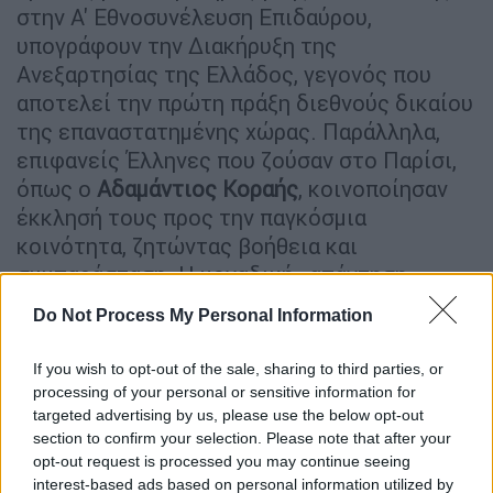
στην Α' Εθνοσυνέλευση Επιδαύρου,
υπογράφουν την Διακήρυξη της
Ανεξαρτησίας της Ελλάδος, γεγονός που
αποτελεί την πρώτη πράξη διεθνούς δικαίου
της επαναστατημένης χώρας. Παράλληλα,
επιφανείς Έλληνες που ζούσαν στο Παρίσι,
όπως ο
Αδαμάντιος Κοραής
, κοινοποίησαν
έκκλησή τους προς την παγκόσμια
κοινότητα, ζητώντας βοήθεια και
συμπαράσταση. Η μοναδική «απάντηση»
έφθασε από το «Χαΐτιον», τη σημερινή Αϊτή.
Do Not Process My Personal Information
Η φτωχή Αϊτή ήταν η δεύτερη χώρα στο
δυτικό ημισφαίριο, μετά τις Ηνωμένες
If you wish to opt-out of the sale, sharing to third parties, or
Πολιτείες Αμερικής, που διακήρυξε την
processing of your personal or sensitive information for
ανεξαρτησία της την 1η Ιανουαρίου 1804. Η
targeted advertising by us, please use the below opt-out
section to confirm your selection. Please note that after your
χώρα έγινε η πρώτη ανεξάρτητη δημοκρατία
opt-out request is processed you may continue seeing
Αφροαμερικανών και το μόνο κράτος που
interest-based ads based on personal information utilized by