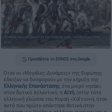
Πίνακας που απεικονίζει την Επανάσταση των δούλων στην
Αϊτή
Προσθέστε το ΕΘΝΟΣ στη Google
Όταν οι «Μεγάλες Δυνάμεις» της Ευρώπης
έδειξαν να δυσφορούν με την κήρυξη της
Ελληνικής Επανάστασης
, ένα μικρό νησάκι
στον δυτικό Ατλαντικό, η
Αϊτή
, (στην τότε
ελληνική γλώσσα του Κοραή «Χαΐτιον»), ήταν
αυτό που πρώτο απάντησε θετικά στην
έκκληση για βοήθεια, αλλά και αυτή πρώτη, η