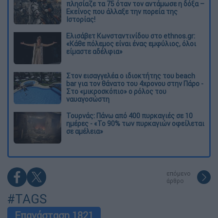
πλησίαζε τα 75 όταν τον αντάμωσε η δόξα –
Εκείνος που άλλαξε την πορεία της
Ιστορίας!
Ελισάβετ Κωνσταντινίδου στο ethnos.gr:
«Κάθε πόλεμος είναι ένας εμφύλιος, όλοι
είμαστε αδέλφια»
Στον εισαγγελέα ο ιδιοκτήτης του beach
bar για τον θάνατο του 4χρονου στην Πάρο -
Στο «μικροσκόπιο» ο ρόλος του
ναυαγοσώστη
Τουρνάς: Πάνω από 400 πυρκαγιές σε 10
ημέρες - «Το 90% των πυρκαγιών οφείλεται
σε αμέλεια»
επόμενο
άρθρο
#TAGS
Επανάσταση 1821