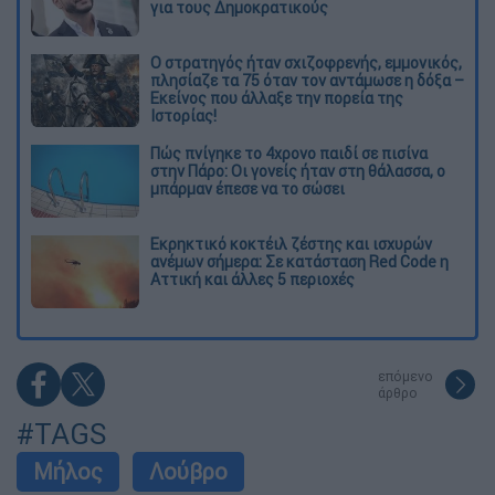
για τους Δημοκρατικούς
O στρατηγός ήταν σχιζοφρενής, εμμονικός,
πλησίαζε τα 75 όταν τον αντάμωσε η δόξα –
Εκείνος που άλλαξε την πορεία της
Ιστορίας!
Πώς πνίγηκε το 4χρονο παιδί σε πισίνα
στην Πάρο: Οι γονείς ήταν στη θάλασσα, ο
μπάρμαν έπεσε να το σώσει
Εκρηκτικό κοκτέιλ ζέστης και ισχυρών
ανέμων σήμερα: Σε κατάσταση Red Code η
Αττική και άλλες 5 περιοχές
επόμενο
άρθρο
#TAGS
Μήλος
Λούβρο