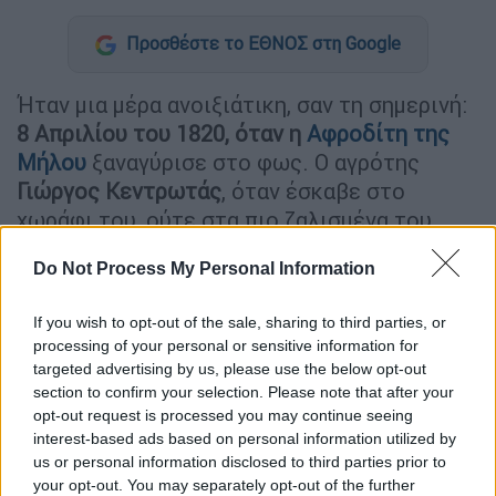
Προσθέστε το ΕΘΝΟΣ στη Google
Ήταν μια μέρα ανοιξιάτικη, σαν τη σημερινή:
8 Απριλίου του 1820, όταν η
Αφροδίτη της
Μήλου
ξαναγύρισε στο φως. Ο αγρότης
Γιώργος Κεντρωτάς
, όταν έσκαβε στο
χωράφι του, ούτε στα πιο ζαλισμένα του
όνειρα δεν θα ‘χε δει αυτό που ξεπρόβαλε
Do Not Process My Personal Information
και που θα έμελλε να στολίζει μέχρι σήμερα
το μεγαλύτερο μουσείο του κόσμου, το
If you wish to opt-out of the sale, sharing to third parties, or
Λούβρο
. Κάτω από σωρό πέτρες, η αξίνα του
processing of your personal or sensitive information for
έδωσε ξανά το φως στα μάτια της θεάς
targeted advertising by us, please use the below opt-out
Αφροδίτης.
section to confirm your selection. Please note that after your
opt-out request is processed you may continue seeing
Διαβάστε επίσης:
Aφροδίτη της Μήλου: Πώς
interest-based ads based on personal information utilized by
us or personal information disclosed to third parties prior to
κατάφεραν να την αρπάξουν οι Γάλλοι
your opt-out. You may separately opt-out of the further