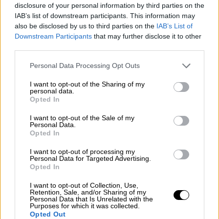
disclosure of your personal information by third parties on the
Ένα υπέροχο άγαλμα, από τον κορμό και
IAB’s list of downstream participants. This information may
πάνω, είχε ανακαλυφθεί. Ο Γάλλος
Ολιβιέ
also be disclosed by us to third parties on the
IAB’s List of
Βουτιέ
, αξιωματικός του πλοίου «Εσταφέτ»
Downstream Participants
that may further disclose it to other
που -άλλοι λένε τυχαία, άλλοι ότι
third parties.
αναζητούσε αρχαία στην περιοχή – βρέθηκε
Please note that this website/app uses one or more Google
Personal Data Processing Opt Outs
κοντά, κατάλαβε την αξία του ευρήματος,
services and may gather and store information including but
έπεισε το γεωργό να βρει και το υπόλοιπο
not limited to your visit or usage behaviour. You may click to
I want to opt-out of the Sharing of my
personal data.
grant or deny consent to Google and its third-party tags to
μισό και αφού ήρθε κι αυτό στην επιφάνεια,
Opted In
use your data for below specified purposes in below Google
σκίτσαρε και τα δύο τμήματα του αγάλματος.
consent section.
I want to opt-out of the Sale of my
Ο Βουτιέ ανακοίνωσε την ανακάλυψη στον
Personal Data.
Opted In
υποπρόξενο της
Γαλλίας
στη
Μήλο
, η οποία
τότε ήταν σταθμός ανεφοδιασμού του
I want to opt-out of processing my
Personal Data for Targeted Advertising.
γαλλικού ναυτικού. Η ιστορία είναι μεγάλη
Opted In
και δεν προσφέρεται ο παρόν χώρος για να
την αναπτύξουμε. Το υπέροχο άγαλμα του
I want to opt-out of Collection, Use,
Retention, Sale, and/or Sharing of my
τέλους ελληνιστικής - αρχών ρωμαϊκής
Personal Data that Is Unrelated with the
Purposes for which it was collected.
εποχής «ταξίδεψε» στη Γαλλία ως δώρο
Opted Out