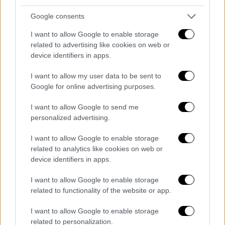
στον βασιλιά Λουδοβίκο ΙΗ κι εκείνος
Google consents
δώρισε το δώρο στο μουσείο του Λούβρου,
όπου μέχρι σήμερα γοητεύει τους
I want to allow Google to enable storage
επισκέπτες. Θεά Αφροδίτη, είναι αυτή…
related to advertising like cookies on web or
device identifiers in apps.
Κάτι που πολλοί δεν γνωρίζουν είναι ότι -
I want to allow my user data to be sent to
όπως υποστηρίζεται - είχαν ανακαλυφθεί και
Google for online advertising purposes.
τα δυο ακρωτηριασμένα χέρια του
αγάλματος, αλλά χάθηκαν στο ταξίδι προς τη
I want to allow Google to send me
Γαλλία! Η αφήγηση του γιου του αγρότη,
personalized advertising.
Δημήτρη Κεντρωτά, πολλά χρόνια μετά την
I want to allow Google to enable storage
ανακάλυψη δεν χωρά παρερμηνείες. «
Η μεν
related to analytics like cookies on web or
αριστερά χειρ απέκρυπτε τους μαστούς η δε
device identifiers in apps.
δεξιά εκράτει μήλον
»…
I want to allow Google to enable storage
Επίσης μια μέρα σαν σήμερα: Το
1970
related to functionality of the website or app.
Ισραηλινά βομβαρδιστικά
I want to allow Google to enable storage
χτυπούν αιγυπτιακό σχολείο στην περιοχή
related to personalization.