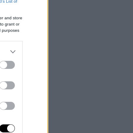
B’s List of
er and store
to grant or
ed purposes