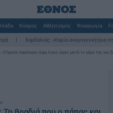
λλάδα
Κόσμος
Αθλητισμός
Ψυχαγωγία
Fo
ιάς: «Καμία ανεμογεννήτρια στις πληγείσες από 
 27χρονη παρέσυρε νύφη λίγες ώρες μετά το γάμο της και ζη
ιο
: Τη βραδιά που ο πάπας και