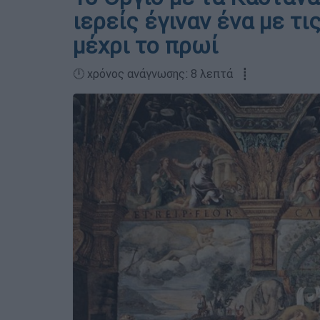
ιερείς έγιναν ένα με τ
μέχρι το πρωί
🕛 χρόνος ανάγνωσης: 8 λεπτά ┋