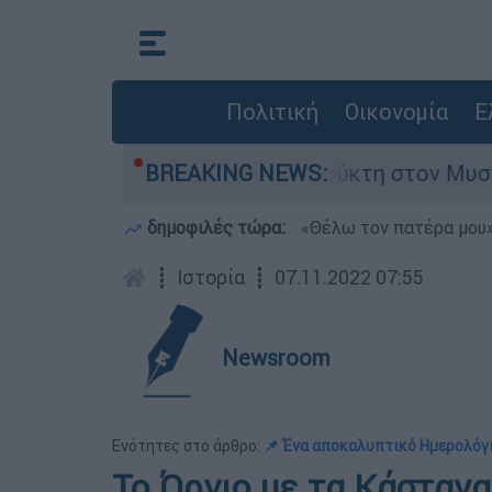
Πολιτική
Οικονομία
Ε
 πατέρα σε καταψύκτη στον Μυστρά
BREAKING NEWS:
Χαρδαλ
δημοφιλές τώρα:
«Θέλω τον πατέρα μου»:
┋
Ιστορία
┋
07.11.2022 07:55
Newsroom
Ενότητες στο άρθρο:
📌 Ένα αποκαλυπτικό Ημερολόγ
Το Όργιο με τα Κάστανα