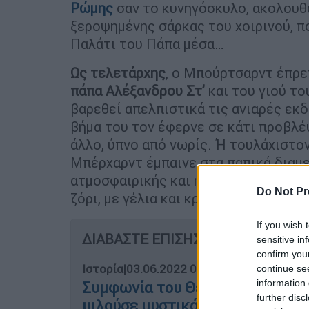
Ρώμης
σαν το κυνηγόσκυλο, ακολουθ
ξεροψημένης σάρκας του χοιρινού, πο
Παλάτι του Πάπα μέσα…
Ως τελετάρχης
, ο Μπούρτσαρντ έπρε
πάπα Αλέξανδρου Στ’
και του γιού τ
βαρεθεί απελπιστικά τις ανιαρές εκ
βήμα του τον έφερνε σε κάτι προβλέ
άλλο, ύπνο από νωρίς. Ή τουλάχιστον
Μπέρχαρντ έμπαινε στα παπικά διαμε
ατμοσφαιρικής και ημίγυμνα κορίτσια
Do Not Pr
ζόρι, με γέλια και κραυγές ηδονής!
If you wish 
ΔΙΑΒΑΣΤΕ ΕΠΙΣΗΣ
sensitive in
confirm you
Ιστορία
|
03.06.2022 07:55
continue se
information 
Συμφωνία του Θεού με τον Διάβ
further disc
μιλούσε μυστικά με τον Χίτλερ 