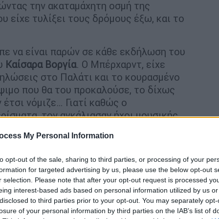
ώντας την ακαταμάχητη οσμή της
υ είχε τυλίξει τους δρόμους έξω, και το
πε να είναι παρών σε κάθε εκδήλωση του
ου
Καίσαρα Βοργία
. Ο Μπέρχαρντ, είχε
δηλώσεις στο Παλάτι και το κουρασμένο
ψιμο που θα του προκαλούσε, το δίχως
 έτσι νόμιζε… Γιατί καθώς ο
ρίσματα, τον αγκάλιασαν ήχοι μουσικής
 τον άρπαξαν και τον έβαλαν μέσα με το
ocess My Personal Information
to opt-out of the sale, sharing to third parties, or processing of your per
formation for targeted advertising by us, please use the below opt-out s
r selection. Please note that after your opt-out request is processed y
eing interest-based ads based on personal information utilized by us or
disclosed to third parties prior to your opt-out. You may separately opt-
ολο: Πώς η Καθολική Εκκλησία
losure of your personal information by third parties on the IAB’s list of
και γιατί ο Πάπας σιώπησε μέχρι