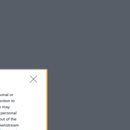
sonal or
ection to
ou may
 personal
out of the
 downstream