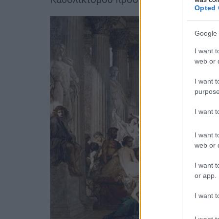
Opted 
Google 
I want t
web or d
I want t
purpose
I want 
I want t
web or d
I want t
or app.
I want t
I want t