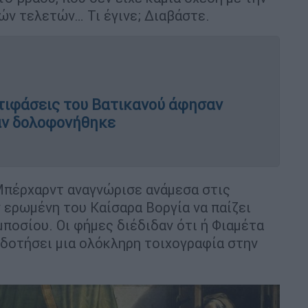
ών τελετών… Τι έγινε; Διαβάστε.
ντιφάσεις του Βατικανού άφησαν
αν δολοφονήθηκε
Μπέρχαρντ αναγνώρισε ανάμεσα στις
ν ερωμένη του Καίσαρα Βοργία να παίζει
ποσίου. Οι φήμες διέδιδαν ότι ή Φιαμέτα
οδοτήσει μια ολόκληρη τοιχογραφία στην