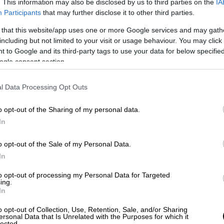
. This information may also be disclosed by us to third parties on the
IA
Participants
that may further disclose it to other third parties.
 that this website/app uses one or more Google services and may gath
including but not limited to your visit or usage behaviour. You may click 
 to Google and its third-party tags to use your data for below specifi
μια σταγόνα ιδρώτα άγχους που έσταξε από
ogle consent section.
τα μεγαλύτερα όργια της
Παπικής
l Data Processing Opt Outs
τό)…
o opt-out of the Sharing of my personal data.
ερισσότεροι κληρικοί της Ρώμης
In
co
– επίσημη κατοικία του Πάπα – άρχισε
ό εκείνες της προσευχής των ιερωμένων
o opt-out of the Sale of my Personal Data.
In
υ Πάπα Αλέξανδρου ΣΤ’, ο καρδινάλιος
 ένα δείπνο ακολασίας, στο οποίο έπαιρναν
to opt-out of processing my Personal Data for Targeted
ing.
ς ή σύμφωνα με πολλούς ιστορικούς 50
In
ώμης που υποδύονταν τις πόρνες!
ατικά, που όλοι οι γραφιάδες του
o opt-out of Collection, Use, Retention, Sale, and/or Sharing
ersonal Data that Is Unrelated with the Purposes for which it
ύψουν με όλη τους τη δύναμη.
lected.