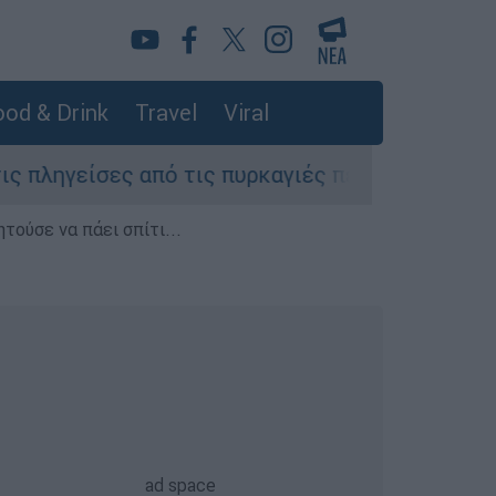
od & Drink
Travel
Viral
τις πυρκαγιές περιοχές της Αττικής»
Αμε
τούσε να πάει σπίτι...