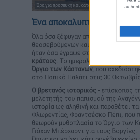
Ώρα για προσευχή και κατάνυξη...
authenti
Ένα αποκαλυπτικό Ημερολό
Όλα όσα ξέφυγαν από τις χαραμάδες 
θεοσεβούμενων και ευσεβών Καθολικ
ήταν όσα έγραψε στο ημερολόγιό το
κράτους
. Το ημερολόγιό του Γιόχαν
Όργιο των Κάστανων
, που σχεδιάστη
στο Παπικό Παλάτι στις 30 Οκτωβρίο
Ο βρετανός ιστορικός
- επίσκοπος τη
μελετητής του παπισμού της Αναγέν
ιστορία ως αληθινή και παραθέτει τ
Φλωρεντίας, Φραντσέσκο Πέπι, που π
θεωρούν μυθοπλασία το Όργιο των Κά
Γιόχαν Μπέρχαρντ για τους Βοργίες.
Όπως και να ‘χει, κάτι συνέβη εκείνο