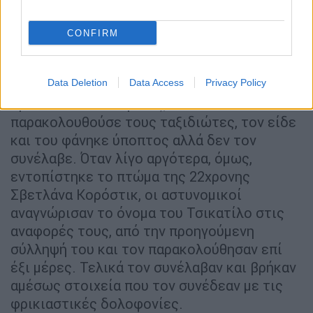
Του φάνηκε ύποπτος...
Στις 6 Νοεμβρίου του 1990
, ο Τσικατίλο
CONFIRM
εντοπίστηκε στον σιδηροδρομικό σταθμό
Ντονλέσκοζ με αίμα στα ρούχα και τα
παπούτσια και μια κόκκινη κηλίδα στο
Data Deletion
Data Access
Privacy Policy
πρόσωπο. Αστυνομικός, που
παρακολουθούσε τους ταξιδιώτες, τον είδε
και του φάνηκε ύποπτος αλλά δεν τον
συνέλαβε. Όταν λίγο αργότερα, όμως,
εντοπίστηκε το πτώμα της 22χρονης
Σβετλάνα Κορόστικ, οι αστυνομικοί
αναγνώρισαν το όνομα του Τσικατίλο στις
αναφορές τους, από την προηγούμενη
σύλληψή του και τον παρακολούθησαν επί
έξι μέρες. Τελικά τον συνέλαβαν και βρήκαν
αμέσως στοιχεία που τον συνέδεαν με τις
φρικιαστικές δολοφονίες.