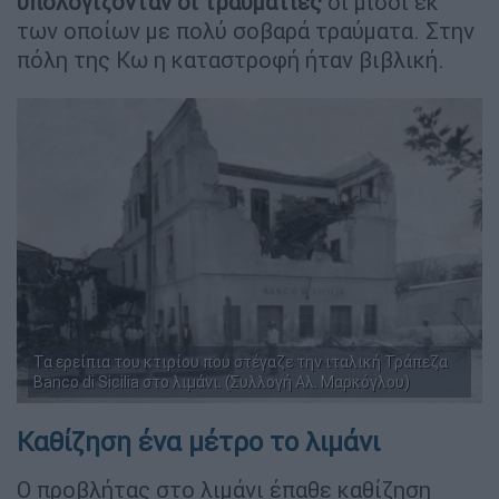
υπολογίζονταν οι τραυματίες
οι μισοί εκ
των οποίων με πολύ σοβαρά τραύματα. Στην
πόλη της Κω η καταστροφή ήταν βιβλική.
Τα ερείπια του κτιρίου που στέγαζε την ιταλική Τράπεζα
Banco di Sicilia στο λιμάνι. (Συλλογή Αλ. Μαρκόγλου)
Καθίζηση ένα μέτρο το λιμάνι
Ο προβλήτας στο λιμάνι έπαθε καθίζηση