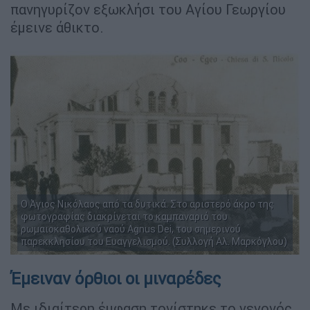
πανηγυρίζον εξωκλήσι του Αγίου Γεωργίου
έμεινε άθικτο.
Ο Άγιος Νικόλαος από τα δυτικά. Στο αριστερό άκρο της
φωτογραφίας διακρίνεται το καμπαναριό του
ρωμαιοκαθολικού ναού Agnus Dei, του σημερινού
παρεκκλησίου του Ευαγγελισμού. (Συλλογή Αλ. Μαρκόγλου)
Έμειναν όρθιοι οι μιναρέδες
Με ιδιαίτερη έμφαση τονίστηκε το γεγονός