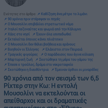
Ενότητες στο άρθρο:
📌 Καθίζηση ένα μέτρο το λιμάνι
📌 90 χρόνια πριν στέρεψαν οι πηγές
📌 Ο Μουσολίνι επιβάλλει στρατιωτικό νόμο
📌 Ιταλοί πεζοναύτες και ψωμιά από την Κάλυμνο
📌 Χάος στο νησί
📌 Έχουν όλα ισοπεδωθεί
📌 Εκτελείται όποιος κάνει πλιάτσικο
📌 Ο Μουσολίνι δεν θέλει βοήθεια και εράνους
📌 Βοηθούν οι Έλληνες
📌 Ελάχιστοι στον Πειραιά
📌 Τραγικές φιγούρες
📌 Ο παράδεισος που έγινε κόλαση
📌 Μαρτυρική ζωή
📌 Σκοτώθηκε τη μέρα του γάμου της
📌 Έπεσε ο τρούλος, δράμα στο νεκροταφείο
📌 Σκοτώθηκε η διευθύντρια
📌 Έμειναν όρθιοι οι μιναρέδες
90 χρόνια από τον σεισμό των 6,5
Ρίχτερ στην Κω: Η εντολή
Μουσολίνι να εκτελούνται οι
απείθαρχοι και οι δραματικές