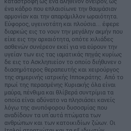
καταστροφή ως ένα αληθινόν όνειρον, ως
ένα κάδρο που επλαισίωνε την θαυμάσιαν
αρμονίαν και την απαράμιλλον ωραιότητα.
Εύφορος, υγεινοτάτη και πλούσια... έφερε
διαρκώς εις το νουν την μεγάλην ακμήν που
είχε εις την αρχαιότητα, οπότε χιλιάδες
ασθενών συνέρεον εκεί για να εύρουν την
υγείαν των εις τας ιαματικάς πηγάς κυρίως
δε εις το Ασκληπιείον το οποίο διήθυνεν ο
διασημότερος θεραπευτής και χειρούργος
της σημερινής ιατρικής Ιπποκράτης. Από το
πρωί της περασμένης Κυριακής όλα είναι
μαύρα, πένθιμα και θλίβερά συντρίμια τα
οποία είναι αδύνατο να πλησιάσει κανείς
λόγω της ανυπόφορου δυσοσμίας που
αναδίδουν τα υπ΄αυτά πτώματα των
ανθρώπων και των κατοικιδίων ζώων. Οι
Ιταλοί στρατιώται και τα εξ ιδιωτών