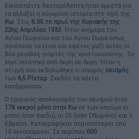
Εικοσιπέντε δευτερόλεπτα ήταν αρκετά για
να αλλάξει η σύγχρονη ιστορία στο νησί της
Κω
. Στις
8.05 το πρωί της Κυριακής της
23ης Απριλίου 1933
. Ήταν ανήμερα του
Αγίου Γεωργίου και του Αγίου Θωμά όπως
συνέπεσε να είναι και εφέτος μαζί αυτές οι
δύο μεγάλες γιορτές της χριστιανοσύνης. Το
νησί σείστηκε από άκρη σε άκρη. Ήταν η
στιγμή που εκδηλώθηκε ο ισχυρός
σεισμός
των
6,5 Ρίχτερ
. Σχεδόν τα πάντα
κατέρρευσαν.
Ο τραγικός απολογισμός του σεισμού ήταν
178 νεκροί μόνο στην Κω
εκ των οποίων οι
μισοί ήταν παιδιά, οι 25 ήσαν Οθωμανοί και 5
Εβραίοι. Καταγράφηκαν περισσότεροι από
10 αγνοούμενοι. Σε περίπου
600