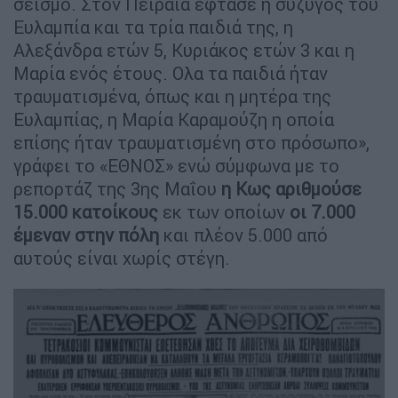
σεισμό. Στον Πειραιά έφτασε η σύζυγος του
Ευλαμπία και τα τρία παιδιά της, η
Αλεξάνδρα ετών 5, Κυριάκος ετών 3 και η
Μαρία ενός έτους. Ολα τα παιδιά ήταν
τραυματισμένα, όπως και η μητέρα της
Ευλαμπίας, η Μαρία Καραμούζη η οποία
επίσης ήταν τραυματισμένη στο πρόσωπο»,
γράφει το «ΕΘΝΟΣ» ενώ σύμφωνα με το
ρεπορτάζ της 3ης Μαΐου
η Κως αριθμούσε
15.000 κατοίκους
εκ των οποίων
οι 7.000
έμεναν στην πόλη
και πλέον 5.000 από
αυτούς είναι χωρίς στέγη.