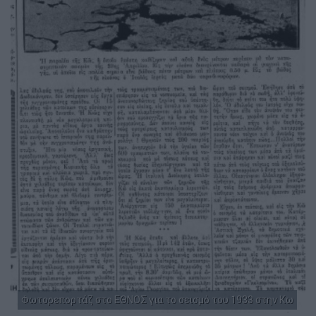
Φωτορεπορτάζ στο ΕΘΝΟΣ για το σεισμό του 1933 στην Κω