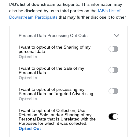
αντιμετωπίζουν καταστάσεις αναρχίας και
IAB’s list of downstream participants. This information may
πλιάτσικα. Ο Μουσολίνι δίνει εντολή να
also be disclosed by us to third parties on the
IAB’s List of
Downstream Participants
that may further disclose it to other
εκτελείται όποιος συλλαμβάνεται να κλέβει
third parties.
ή να παραβαίνει τους αυστηρούς νόμους που
Please note that this website/app uses one or more Google
επιβάλλει η ιταλική αστυνομία.
Personal Data Processing Opt Outs
services and may gather and store information including but
not limited to your visit or usage behaviour. You may click to
I want to opt-out of the Sharing of my
personal data.
grant or deny consent to Google and its third-party tags to
Opted In
use your data for below specified purposes in below Google
consent section.
I want to opt-out of the Sale of my
Personal Data.
Opted In
I want to opt-out of processing my
Personal Data for Targeted Advertising.
Opted In
I want to opt-out of Collection, Use,
Retention, Sale, and/or Sharing of my
Άποψη της κατεστραμμένης πόλης. Διακρίνεται η Αγία
Personal Data that Is Unrelated with the
Παρασκευή και δύο τζαμιά. (Συλλογή Αντ. Μα?λλη)
Purposes for which it was collected.
Opted Out