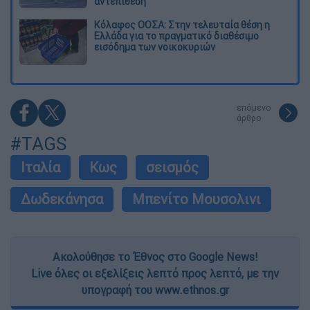
αντεπίθεση
Κόλαφος ΟΟΣΑ: Στην τελευταία θέση η
Ελλάδα για το πραγματικό διαθέσιμο
εισόδημα των νοικοκυριών
επόμενο
άρθρο
#TAGS
Ιταλία
Κως
σεισμός
Δωδεκάνησα
Μπενίτο Μουσολινι
Ακολούθησε το Έθνος στο Google News!
Live όλες οι εξελίξεις λεπτό προς λεπτό, με την
υπογραφή του www.ethnos.gr