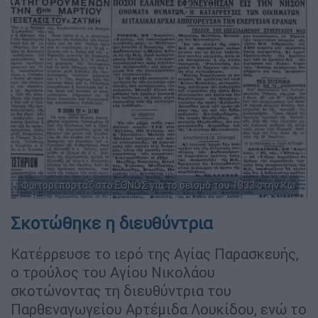
Φωτορεπορτάζ στο ΕΘΝΟΣ για το σεισμό του 1933 στην Κω
Σκοτώθηκε η διευθύντρια
Κατέρρευσε το ιερό της Αγίας Παρασκευής,
ο τρούλος του Αγίου Νικολάου
σκοτώνοντας τη διευθύντρια του
Παρθεναγωγείου Αρτέμιδα Λουκίδου, ενώ το