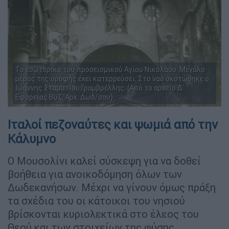
Το εσωτερικό του προσεισμικού Αγίου Νικολάου. Μεγάλο
μέρος της οροφής έχει κατερρεύσει. Στο ναό σκοτώθηκε ο
Ιωάννης Σταματίου Γραμβρέλλης. (Από το αρχείο Δ΄
Εφορείας Βυζ. Αρχ. Δωδ/σου)
Ιταλοί πεζοναύτες και ψωμιά από την
Κάλυμνο
Ο Μουσολίνι καλεί σύσκεψη για να δοθεί
βοήθεια για ανοικοδόμηση όλων των
Δωδεκανήσων. Μέχρι να γίνουν όμως πράξη
τα σχέδια του οι κάτοικοι του νησιού
βρίσκονται κυριολεκτικά στο έλεος του
Θεού και των στοιχείων της φύσης.