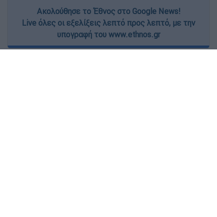
Ακολούθησε το Έθνος στο Google News!
Live όλες οι εξελίξεις λεπτό προς λεπτό, με την
υπογραφή του www.ethnos.gr