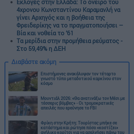
Εκλογές στην Ελλάδα: Το όνειρο του
4χρονου Κωνσταντίνου Καραμανλή να
γίνει Αρχηγός και η βοήθεια της
Φρειδερίκης να το πραγματοποιήσει –
Bία και νοθεία το ‘61
Τα μερίδια στην προμήθεια ρεύματος -
Στο 59,49% η ΔΕΗ
Διαβάστε ακόμη
Επιστήμονες ανακάλυψαν τον τέταρτο
γνωστό τύπο μεταδοτικού καρκίνου στον
κόσμο
Μουντιάλ 2026: «Θα ανατινάξω τον Μέσι με
τέσσερις βόμβες» - Οι τρομοκρατικές
απειλές που ερεύνησε το FBI
Φρίκη στην Κρήτη: Τουρίστας μπήκε σε
κατάστημα και ρώτησε πόσο «κοστίζει»
ανήλικο κορίτσι για να ασελγήσει πάνω του