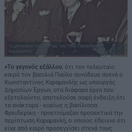
Οι μονομάχοι της 10ετίας του 1960. Παπανδρέου,
Καραμανλής.
»Το γεγονός εξάλλου
, ότι τον τελευταίο
καιρό τον βασιλιά Παύλο συνόδευε συχνά ο
Κωνσταντίνος Καραμανλής ως υπουργός
Δημοσίων Έργων, στα διάφορα έργα που
εξετελούντο, αποτελούσε σαφή ένδειξη ότι
τα ανάκτορα - κυρίως η βασίλισσα
Φρειδερίκη - προετοίμαζαν προσεκτικά την
περίπτωση Καραμανλή, ο οποίος έδειχνε ότι
είχε από καιρό προσεγγίσει στενά τους