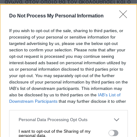
αγώνα, στον οποίο θα τον ακολουθήσει και ο
Σοφοκλής Βενιζέλος
, που θα επιδιώξει
Do Not Process My Personal Information
παράλληλα και κατ’ επανάληψη συνεννόηση
με τον βασιλιά Παύλο.
If you wish to opt-out of the sale, sharing to third parties, or
Γράφει ο Γιάννης
processing of your personal or sensitive information for
targeted advertising by us, please use the below opt-out
Καιροφύλας
(δημοσιογράφος και ιστορικός
section to confirm your selection. Please note that after your
ερευνητής) στο βιβλίο του «Η Αθήνα στη
opt-out request is processed you may continue seeing
δεκαετία του 60»: «Ο Παύλος δεν άφηνε
interest-based ads based on personal information utilized by
ελεύθερο πεδίο δράσεως στον Καραμανλή.
us or personal information disclosed to third parties prior to
your opt-out. You may separately opt-out of the further
Είχε ήδη εκδηλωθεί η σύγκρουσή τους, αλλά
disclosure of your personal information by third parties on the
το Παλάτι ανησυχούσε και από την άνοδο
IAB’s list of downstream participants. This information may
της ΕΔΑ. Παρά τις βασιλικές διεργασίες ο
also be disclosed by us to third parties on the
IAB’s List of
Καραμανλής κέρδισε και πάλι τις εκλογές
Downstream Participants
that may further disclose it to other
third parties.
και μάλιστα με εντυπωσιακό τρόπο. Πήρε το
50,77% των ψήφων και 176 έδρες. Η Ένωση
Please note that this website/app uses one or more Google
Personal Data Processing Opt Outs
Κέντρου είχε πάρει 33,69% και 100 έδρες και
services and may gather and store information including but
not limited to your visit or usage behaviour. You may click to
I want to opt-out of the Sharing of my
το ΠΑΜΕ, που αντιπροσώπευε την Αριστερά
personal data.