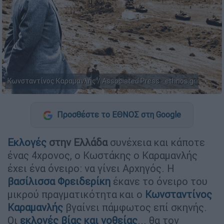
Κωνσταντίνος Καραμανλής / Associated Press - ethnos.gr
Προσθέστε το ΕΘΝΟΣ στη Google
Εκλογές
στην Ελλάδα
συνέχεια και κάποτε
ένας 4χρονος, ο Κωστάκης ο Καραμανλής
έχει ένα όνειρο: να γίνει Αρχηγός. Η
βασίλισσα Φρειδερίκη
έκανε το όνειρο του
μικρού πραγματικότητα και ο
Κωνσταντίνος
Καραμανλής
βγαίνει πάμφωτος επί σκηνής.
Οι
εκλογές βίας και νοθείας
... θα τον