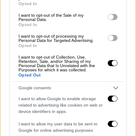
grant or deny consent to Google and its third-party tags to
πήρε 14,65% και 24 έδρες. Η πτώση της ΕΔΑ
Opted In
use your data for below specified purposes in below Google
ήταν εντυπωσιακή. Ο Γεώργιος Παπανδρέου
consent section.
I want to opt-out of the Sale of my
χωρίς καθυστερήσεις κήρυξε τον Ανένδοτο
Personal Data.
Opted In
Αγώνα και κατάγγειλε απερίφραστα τις
εκλογές, ότι έγιναν με βία και νοθεία, όπως
I want to opt-out of processing my
Personal Data for Targeted Advertising.
έλεγε. Θεωρούσε την κυβέρνηση Καραμανλή
Opted In
ως μη νόμιμη κυβέρνηση του ελληνικού λαού
I want to opt-out of Collection, Use,
και τόνιζε ότι η Ένωση Κέντρου θα πάρει τις
Retention, Sale, and/or Sharing of my
Personal Data that Is Unrelated with the
αποφάσεις της. Η κήρυξη του Ανένδοτου
Purposes for which it was collected.
Αγώνα αποδίδεται από ορισμένους στο
Opted Out
Σοφοκλή Βενιζέλο, που πρωτοστάτησε,
Google consents
πράγματι, στη μάχη κατά της βίας και
νοθείας. Οι κατηγορίες για παρανομίες
I want to allow Google to enable storage
related to advertising like cookies on web or
άλλωστε ευσταθούσαν, αφού στα
device identifiers in apps.
αποτελέσματα των στρατιωτικών τμημάτων
είχε παρουσιαστεί το εξωφρενικό να έχει
I want to allow my user data to be sent to
πάρει η ΕΡΕ 78,7% έναντι 49,6% των
Google for online advertising purposes.