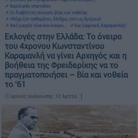
📌 Βασιλικές σπατάλες
📌 Οι διαβόητες εκλογές βίας και νοθείας
📌 «Ψήφιζαν πεθαμένοι, δένδρα, σπίτια, δρόμοι»!
📌 Από μικρός είχε ένα όνειρο...
📌 Και ξαφνικά, Καραμανλής!
Εκλογές στην Ελλάδα: Το όνειρο
του 4χρονου Κωνσταντίνου
Καραμανλή να γίνει Αρχηγός και η
βοήθεια της Φρειδερίκης να το
πραγματοποιήσει – Bία και νοθεία
το ‘61
🕛 χρόνος ανάγνωσης: 12 λεπτά ┋