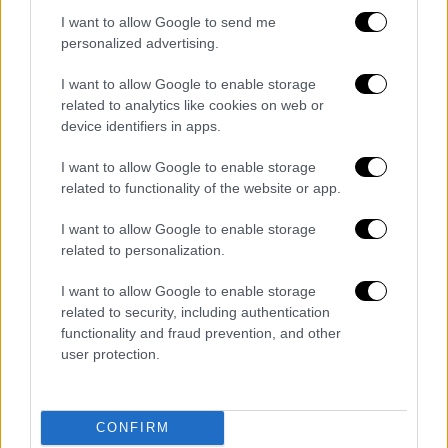
πολιτικών εκλογικών τμημάτων.
I want to allow Google to send me
personalized advertising.
I want to allow Google to enable storage
related to analytics like cookies on web or
device identifiers in apps.
I want to allow Google to enable storage
related to functionality of the website or app.
I want to allow Google to enable storage
related to personalization.
I want to allow Google to enable storage
Με τον πρωθυπουργό της Τουρκίας Αντνάν Μεντερές.
related to security, including authentication
/copyright Ap Photos
functionality and fraud prevention, and other
user protection.
Ο Βενιζέλος δεν δίστασε να μιλήσει για
παρωδία
εκλογών, για εκλογές τύπου
«παραπετάσματος» στα στρατιωτικά
CONFIRM