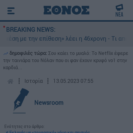
BREAKING NEWS:
ν επίθεση» λέει η 46χρονη - Τι αποκάλυψε στου
δημοφιλές τώρα:
Σου καίει το μυαλό: Το Netflix έφερε
την ταινιάρα του Νόλαν που οι φαν έχουν κρυφό νο1 στην
καρδιά...
┋
Ιστορία
┋
13.05.2023 07:55
Newsroom
Ενότητες στο άρθρο:
📌 Εκλογές με «τριφασικό» νόμο και σεισμός...