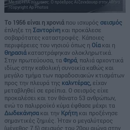
Με τις ΗΠΑ σύμμαχος. Ο πρόεδρος Αϊζενχάουερ στην Αθήνα.
/copyright Ap Photos
Το 1956 είναι η χρονιά
που ισχυρός
σεισμός
έπληξε τη
Σαντορίνη
και προκάλεσε
σοβαρότατες καταστροφές. Κάποιες
περιφέρειες του νησιού όπως η
Οία
και η
Θηρασιά
καταστράφηκαν ολοκληρωτικά.
Στην πρωτεύουσα, τα
Φηρά
, παλιά αρχοντικά
ιδίως στην καθολική συνοικία καθώς και
μεγάλο τμήμα των παραδοσιακών κτισμάτων
προς την πλευρά της
καλντέρας
,
είχαν
μεταβληθεί σε ερείπια. Ο σεισμός είχε
προκαλέσει και τον θάνατο 53 ανθρώπων,
ενώ το παλιρροϊκό κύμα έφθασε μέχρι τα
Δωδεκάνησα
και την
Κρήτη
και προξένησε
σημαντικές ζημιές. Ήταν ο μεγαλύτερος
(μέγεθος 7.5) σεισμός του 20ου αιώνα στην