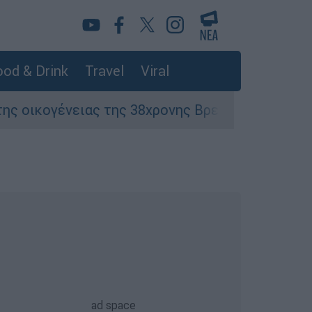
od & Drink
Travel
Viral
ς της 38χρονης Βρετανίδας που δολοφονήθηκε 