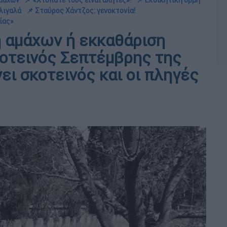
 μαχών
📌 «Χτυπάτε τους είναι αλήτες»!
📌 Εκδικητική ορμή
λιγαλά
📌 Σταύρος Χάντζος: γενοκτονία!
ίας»
 αμάχων ή εκκαθάριση
οτεινός Σεπτέμβρης της
ι σκοτεινός και οι πληγές