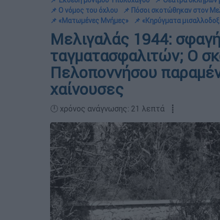
📌 Έκθεση μόνιμου Υπολοχαγού
📌 Θέατρα σκληρών
📌 Ο νόμος του όχλου
📌 Πόσοι σκοτώθηκαν στον Με
📌 «Ματωμένες Μνήμες»
📌 «Κηρύγματα μισαλλοδοξ
Μελιγαλάς 1944: σφαγή
ταγματασφαλιτών; Ο σκ
Πελοποννήσου παραμένε
χαίνουσες
🕛 χρόνος ανάγνωσης: 21 λεπτά ┋