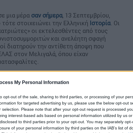
σε μια μέρα
σαν σήμερα
, 13 Σεπτεμβρίου,
πό τότε στοιχειώνει την Ελληνική
Ιστορία
. Οι
«πατριώτες» οι εκτελεσθέντες από τους
υνιστοσυμμοριτών και ανελέητη σφαγή
ροί διατηρούν την αντίθετη άποψη που
ΕΛΑΣ στον Μελιγαλά, όπου είχαν
ματασφαλίτες.
 μιλούν οι πρώτοι, για λιντσάρισμα από το
ους να πιστέψεις; Την Ιστορία; Αυτή
ocess My Personal Information
... Οι αριστερόστροφες δυνάμεις
λά ήταν μια μάχη ταξική μεταξύ των
to opt-out of the sale, sharing to third parties, or processing of your per
formation for targeted advertising by us, please use the below opt-out s
κής προόδου και της πιο μαύρης
r selection. Please note that after your opt-out request is processed y
αν ή τους διηγήθηκαν τα γεονότα οι δικοί
eing interest-based ads based on personal information utilized by us or
οκτονία!»...
disclosed to third parties prior to your opt-out. You may separately opt-
losure of your personal information by third parties on the IAB’s list of