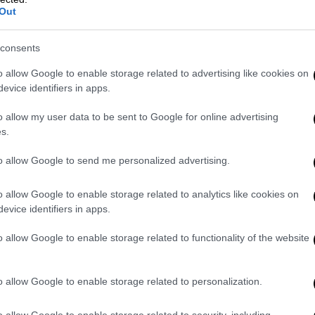
οσιογράφο της περιοχής Πελοποννήσου,
Out
40-1945, Βιβλιόραμα), επρόκειτο για
ων στρατιωτικών τμημάτων, με παγίδες,
consents
 νάρκες, διεισδύσεις κ.τ.λ. Ο παντελής
o allow Google to enable storage related to advertising like cookies on
 αριστερού χώρου συγκροτούν πατριωτικές
evice identifiers in apps.
ς της υπαίθρου και προστατεύουν το
o allow my user data to be sent to Google for online advertising
ων αρχών. Από την άνοιξη του 1943
s.
 επιταγμένα τρόφιμα στον πληθυσμό,
θνικών επετείων και αφοπλίζουν σταθμούς
to allow Google to send me personalized advertising.
ν Μελιγαλά, οι ΕΑΜμίτες καταλαμβάνουν
o allow Google to enable storage related to analytics like cookies on
evice identifiers in apps.
ίσεις στην αγορά Μπεζεστένι και κατόπιν
πετέλει είδος φρέατος που είχεν ανορυχθεί
o allow Google to enable storage related to functionality of the website
των»
o allow Google to enable storage related to personalization.
λος
στο βιβλίο του: «
Άρης ο Αρχηγός των
o allow Google to enable storage related to security, including