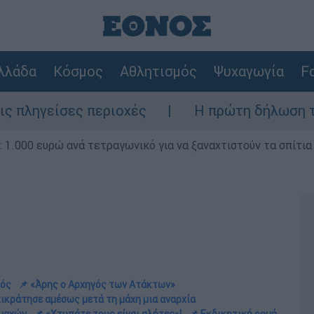
λλάδα
Κόσμος
Αθλητισμός
Ψυχαγωγία
Fo
περιοχές
Η πρώτη δήλωση της οικογένεια
1.000 ευρώ ανά τετραγωνικό για να ξαναχτιστούν τα σπίτια
τός
📌 «Άρης ο Αρχηγός των Ατάκτων»
πικράτησε αμέσως μετά τη μάχη μια αναρχία