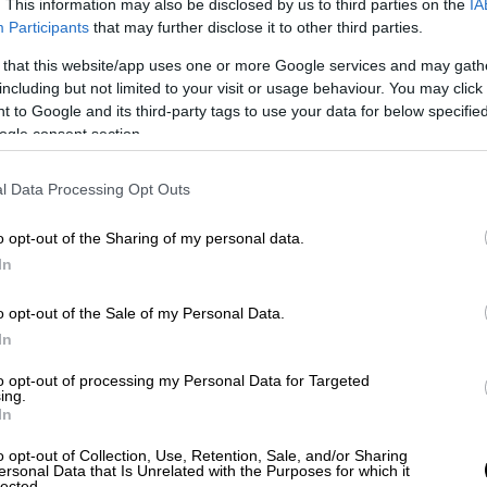
. This information may also be disclosed by us to third parties on the
IA
Participants
that may further disclose it to other third parties.
 that this website/app uses one or more Google services and may gath
including but not limited to your visit or usage behaviour. You may click 
ρία: Με απεχθή τρόπο που θύμισε
 to Google and its third-party tags to use your data for below specifi
ς σκότωσαν 18χρονη δασκάλα στην
ogle consent section.
l Data Processing Opt Outs
o opt-out of the Sharing of my personal data.
ληνες
σκότωσαν Έλληνες και οι πληγές
In
μα παραμένουν χαίνουσες. Το σύνθημα των
φαλίτες» και οι δε απαντούν: «ΕΑΜ-ΕΛΑΣ-
o opt-out of the Sale of my Personal Data.
 λαός πληρώνει με αίμα τα συνθήματα...
In
to opt-out of processing my Personal Data for Targeted
ατός
ing.
In
Στρατού (Η απελευθέρωσις της Ελλάδος και
o opt-out of Collection, Use, Retention, Sale, and/or Sharing
ersonal Data that Is Unrelated with the Purposes for which it
ου Στρατού το 1973 - δεν κυκλοφορεί
lected.