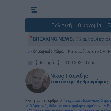
Πολιτική
Οικονομία
Ε
 - Ολοκληρώθηκαν 325 αυτοψίες στις πληγείσες 
BREAKING NEWS:
δημοφιλές τώρα:
Κατσαφάδος στο OPEN: 
┋
Ιστορία
┋
13.09.2023 07:55
Νίκος Τζιανίδης
Συντάκτης-Αρθρογράφος
Ενότητες στο άρθρο:
📌 Τι έγραφε ο Ελληνικός Στρα
📌 Ο Βρετανός θέλει, οι επικεφαλής κωφεύουν
📌 Ε