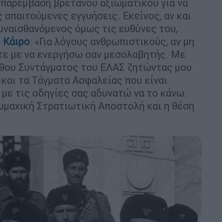
ν παρέμβαση βρετανού αξιωματικού για να
ς απαιτούμενες εγγυήσεις. Εκείνος, αν και
συναισθανόμενος όμως τις ευθύνες του,
ο
Κάιρο
: «Για λόγους ανθρωπιστικούς, αν μη
ετε με να ενεργήσω σαν μεσολαβητής. Με
υ 9ου Συντάγματος του ΕΛΑΣ ζητώντας μου
και τα Τάγματα Ασφαλείας που είναι
με τις οδηγίες σας αδυνατώ να το κάνω.
μμαχική Στρατιωτική Αποστολή και η θέση